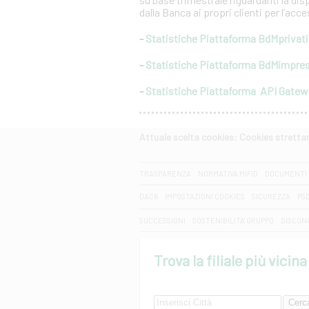
dalla Banca ai propri clienti per l’acc
-
Statistiche Piattaforma BdMprivati
-
Statistiche Piattaforma BdMimpre
-
Statistiche Piattaforma API Gate
Attuale scelta cookies: Cookies strett
CERCA
TRASPARENZA
NORMATIVA MIFID
DOCUMENTI 
DAC6
IMPOSTAZIONI COOKIES
SICUREZZA
PS
SUCCESSIONI
SOSTENIBILITA' GRUPPO
DISCON
Trova la filiale più vicina