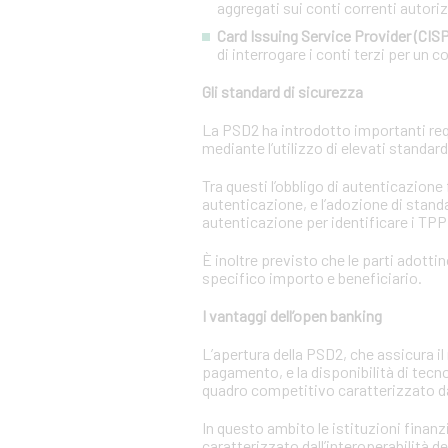
aggregati sui conti correnti autorizz
Card Issuing Service Provider (CISP
di interrogare i conti terzi per un co
Gli standard di sicurezza
La PSD2 ha introdotto importanti requi
mediante l’utilizzo di elevati standar
Tra questi l’obbligo di autenticazione
autenticazione, e l’adozione di standa
autenticazione per identificare i TPP e
È inoltre previsto che le parti adotti
specifico importo e beneficiario.
I vantaggi dell’open banking
L’apertura della PSD2, che assicura il 
pagamento, e la disponibilità di tecn
quadro competitivo caratterizzato da
In questo ambito le istituzioni finanz
caratterizzato dall’interoperabilità d