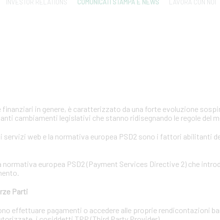
INVESTOR RELATIONS
COMUNICATI STAMPA E NEWS
LAVORA CON NOI
e finanziari in genere, è caratterizzato da una forte evoluzione sosp
anti cambiamenti legislativi che stanno ridisegnando le regole del 
 servizi web e la normativa europea PSD2 sono i fattori abilitanti d
e la normativa europea PSD2 (Payment Services Directive 2) che intr
mento.
rze Parti
ossono effettuare pagamenti o accedere alle proprie rendicontazioni b
 autorizzate, i cosiddetti TPP (Third Party Provider).