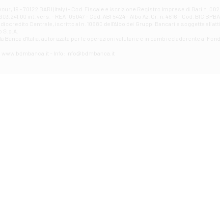
Filiale di Avellino - Partenio
ur, 19 - 70122 BARI (Italy) - Cod. Fiscale e iscrizione Registro Imprese di Bari n. 
03.241,00 int. vers. - REA 105047 - Cod. ABI 5424 - Albo Az. Cr. n. 4616 - Cod. BIC BPB
VIA PARTENIO 48 - Avellino
credito Centrale, iscritto al n. 10680 dell'Albo dei Gruppi Bancari e soggetta all'att
Filiale di Aversa
 S.p.A.
a Banca d'ltalia, autorizzata per le operazioni valutarie e in cambi ed aderente al Fond
VIA F. SAPORITO, 27/A - Aversa
Filiale di Avezzano - Piazza Torlonia
eb: www.bdmbanca.it - Info: info@bdmbanca.it
Piazza Torlonia - Avezzano
Filiale di Avigliano
PIAZZA E. GIANTURCO 49 - Avigliano
Filiale di Baiano
VIA G. LIPPIELLO 33 - Baiano
Filiale di Bari - Corso Vittorio Emanuele II
CORSO VITTORIO EMANUELE II, 86 - Bari
Filiale di Bari 10 - Papa Giovanni
VIALE PAPA GIOVANNI XXIII 131 - Bari
Filiale di Bari 11 - Lembo
VIA LEMBO 36 C/H - Bari
Filiale di Bari 2 - Amendola
VIA AMENDOLA 193/A - Bari
Filiale di Bari 4 - Poggiofranco
VIA FAVIA 3 - Bari
Filiale di Bari 6 - Japigia