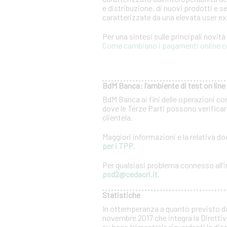
e distribuzione, di nuovi prodotti e se
caratterizzate da una elevata user e
Per una sintesi sulle principali novit
Come cambiano i pagamenti online c
BdM Banca: l’ambiente di test on line 
BdM Banca ai fini delle operazioni co
dove le Terze Parti possono verificare
clientela.
Maggiori informazioni e la relativa 
per i TPP
.
Per qualsiasi problema connesso all’in
psd2@cedacri.it
.
Statistiche
In ottemperanza a quanto previsto d
novembre 2017 che integra la Direttiv
su base trimestrale riguardanti la dis