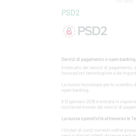
CHI SIAMO
PSD2
Servizi di pagamento e open banking
Il mercato dei servizi di pagamento, 
innovazioni tecnologiche e da import
Le nuove tecnologie per lo scambio di
open banking.
Il 13 gennaio 2018 è entrata in vigor
novità nel mondo dei servizi di paga
La nuova operatività attraverso le Te
I titolari di conti correnti online p
servizi digitali offerti da terze parti