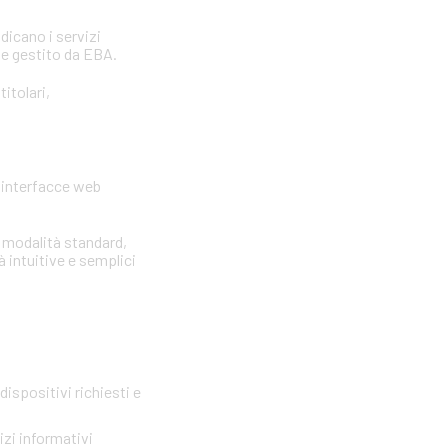
ndicano i servizi
 e gestito da EBA.
itolari,
e interfacce web
e modalità standard,
à intuitive e semplici
ispositivi richiesti e
zi informativi