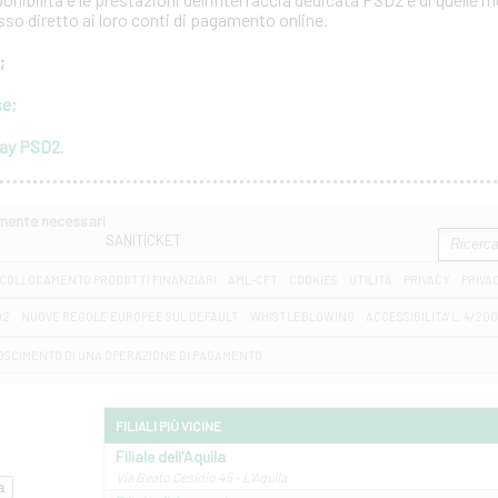
esso diretto ai loro conti di pagamento online.
;
se
;
way PSD2
.
amente necessari
SANITICKET
COLLOCAMENTO PRODOTTI FINANZIARI
AML-CFT
COOKIES
UTILITÀ
PRIVACY
PRIVA
D2
NUOVE REGOLE EUROPEE SUL DEFAULT
WHISTLEBLOWING
ACCESSIBILITA' L. 4/20
OSCIMENTO DI UNA OPERAZIONE DI PAGAMENTO
FILIALI PIÙ VICINE
Filiale dell'Aquila
Via Beato Cesidio 45 - L'Aquila