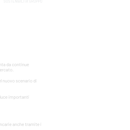
SOSTENIBILITA' GRUPPO
inta da continue
mercato.
el nuovo scenario di
oduce importanti
ancarie anche tramite i