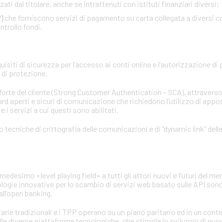
ati dal titolare, anche se intrattenuti con istituti finanziari diversi;
)
che forniscono servizi di pagamento su carta collegata a diversi co
ntrollo fondi.
siti di sicurezza per l’accesso ai conti online e l’autorizzazione di
d di protezione.
 forte del cliente (Strong Customer Authentication – SCA), attraverso
rd aperti e sicuri di comunicazione che richiedono l’utilizzo di apposi
 i servizi a cui questi sono abilitati.
no tecniche di crittografia delle comunicazioni e di “dynamic link” del
medesimo «level playing field» a tutti gli attori nuovi e futuri del mer
ologie innovative per lo scambio di servizi web basato sulle API sono
ll’open banking.
iarie tradizionali e i TPP operano su un piano paritario ed in un con
elle diverse piattaforme tecnologiche, che stimola lo sviluppo di nuo