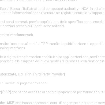
lico di Banca d’Italia (national competent authority – NCA) in cui si i
e stesse informazioni sono riversate nel registro centrale sviluppato
i conti correnti, previa acquisizione dello specifico consenso dei t
 finanziari presso cui i conti sono radicati.
tramite interfacce web
garantire l’accesso ai conti ai TPP tramite la pubblicazione di apposit
ming interface).
ella digital transformation costituito da applicazioni che, mediant
pondenti alle esigenze dei nuovi modelli di business, con funzionalit
utorizzate, c.d. TPP (Third Party Provider)
ne di servizi di pagamento sono:
 (PISP)
che hanno accesso ai conti di pagamento per fornire servizi d
der (AISP)
che hanno accesso ai conti di pagamento per fornire servi