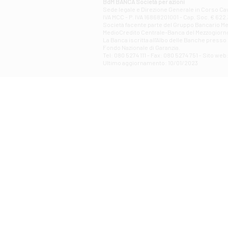
BdM BANCA Società per azioni
Sede legale e Direzione Generale in Corso Cavo
IVA MCC - P. IVA 16868201001 - Cap. Soc. € 622.3
Società facente parte del Gruppo Bancario Medio
MedioCredito Centrale-Banca del Mezzogiorno
La Banca iscritta all'Albo delle Banche presso l
Fondo Nazionale di Garanzia.
Tel: 080 5274 111 - Fax: 080 5274 751 - Sito w
Ultimo aggiornamento: 10/01/2023