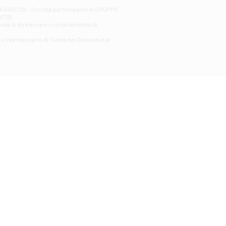
00254030729 - Società partecipante al GRUPPO
AlT3B.
ività di direzione e coordinamento di
o Interbancario di Tutela dei Depositi e al