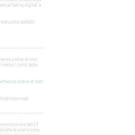
e al “being digital” e
realizzata dall’ABI
iente online di test
 verso i conti della
erfaccia online di test
’indirizzo mail
 Commissione del 27
licate le statistiche
 messe a disposizione