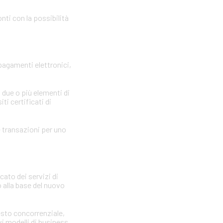
nti con la possibilità
 pagamenti elettronici,
 due o più elementi di
ti certificati di
le transazioni per uno
cato dei servizi di
 alla base del nuovo
testo concorrenziale,
vi modelli di business