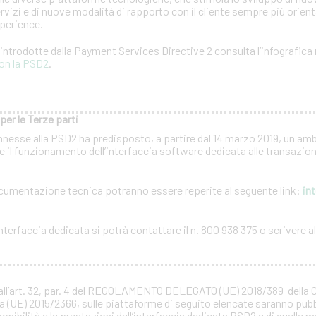
rvizi e di nuove modalità di rapporto con il cliente sempre più orientat
xperience.
à introdotte dalla Payment Services Directive 2 consulta l’infografica 
on la PSD2
.
per le Terze parti
nnesse alla PSD2 ha predisposto, a partire dal 14 marzo 2019, un amb
 il funzionamento dell’interfaccia software dedicata alle transazioni
documentazione tecnica potranno essere reperite al seguente link:
int
terfaccia dedicata si potrà contattare il n. 800 938 375 o scrivere all
all’art. 32, par. 4 del REGOLAMENTO DELEGATO (UE) 2018/389 della
a (UE) 2015/2366, sulle piattaforme di seguito elencate saranno pubb
ponibilità e le prestazioni dell’interfaccia dedicata PSD2 e di quelle