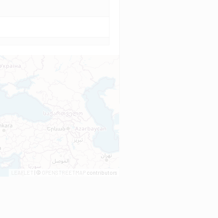
LEAFLET
| ©
OPENSTREETMAP
contributors