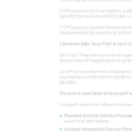
I TPP sono iscritti in un registro pubb
specifici per cui sono autorizzati. L
I TPP possono operare direttamente su
frapponendosi tra questi e gli istituti
L’accesso delle Terze Parti ai conti 
Gli istituti finanziari sono tenuti a 
denominate API (application program
Le API sono un elemento strategico d
espongono sul web servizi digitali ris
da usare.
Chi sono e cosa fanno le terze parti a
I soggetti autorizzati alla prestazio
Payment Initation Service Provider
autorizzati dal titolare;
Account Information Service Provi