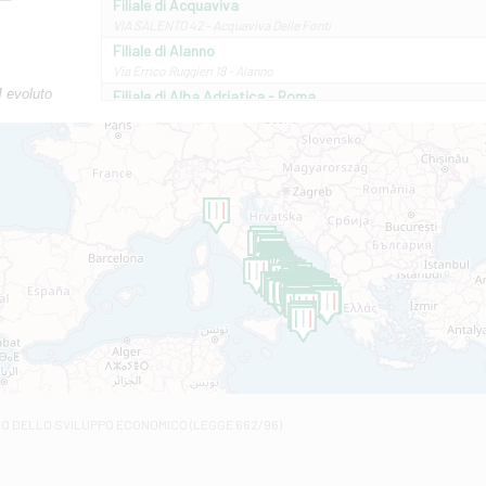
Filiale di Acquaviva
VIA SALENTO 42 - Acquaviva Delle Fonti
Filiale di Alanno
Via Errico Ruggieri 18 - Alanno
M evoluto
Filiale di Alba Adriatica - Roma
Via Roma, 13 - Alba Adriatica
Filiale di Altamura
VIA VITTORIO VENETO 79/81 A - Altamura
Filiale di Amantea
STATALE 18/17 - Amantea
Filiale di Andretta
C.SO VITTORIO VENETO 8 - Andretta
Filiale di Andria 1 - Crispi
VIALE CRISPI 50/A - Andria
Filiale di Arsita
Viale San Francesco 6/b - Arsita
Filiale di Ascoli Piceno
Via Napoli - Ascoli Piceno
Filiale di Atessa
RO DELLO SVILUPPO ECONOMICO (LEGGE 662/96)
Contrada Piana La Fara - Via per Piazzano snc - Atessa
Filiale di Atri - Corso Adriano
Corso Elio Adriano, 1 - Atri