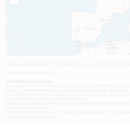
Filiale di Am
STATALE 18/17 
Filiale di An
C.SO VITTORIO 
Filiale di And
VIALE CRISPI 50
Filiale di Ars
Viale San Franc
Filiale di Asc
Via Napoli - As
Filiale di At
FONDO DI GARANZIA
PER LE PMI DEL MINISTERO DELLO SVILUPPO ECONOMICO (
Contrada Piana 
Gruppo Mediocredito Centrale
Filiale di At
Corso Elio Adria
BdM BANCA Società per azioni
Filiale di Ave
Sede legale e Direzione Generale in Corso Cavour, 19 - 70122 BARI (Italy) - Cod.
IVA MCC - P. IVA 16868201001 - Cap. Soc. € 622.303.241,00 int. vers. - REA 105047 -
VIA PARTENIO 4
Società facente parte del Gruppo Bancario Mediocredito Centrale, iscritto al n. 10
Filiale di Av
MedioCredito Centrale-Banca del Mezzogiorno S.p.A.
La Banca iscritta all'Albo delle Banche presso la Banca d'ltalia, autorizzata per le
VIA F. SAPORITO
Fondo Nazionale di Garanzia.
Filiale di Av
Tel: 080 5274 111 - Fax: 080 5274 751 - Sito web: www.bdmbanca.it - Info: info@b
Piazza Torlonia
Ultimo aggiornamento: 10/01/2023
Filiale di Avi
PIAZZA E. GIAN