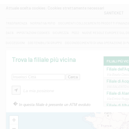
Attuale scelta cookies: Cookies strettamente necessari
SANITICKET
TRASPARENZA
NORMATIVA MIFID
DOCUMENTI COLLOCAMENTO PRODOTTI FINANZI
DAC6
IMPOSTAZIONI COOKIES
SICUREZZA
PSD2
NUOVE REGOLE EUROPEE SUL D
SUCCESSIONI
SOSTENIBILITA' GRUPPO
DISCONOSCIMENTO DI UNA OPERAZIONE DI 
Trova la filiale più vicina
FILIALI PIÙ VI
Filiale dell'A
Via Beato Cesid
Filiale di Ac
VIA SALENTO 42
La mia posizione
Filiale di Ala
Via Errico Ruggi
In questa filiale è presente un ATM evoluto
Filiale di Al
Via Roma, 13 - 
Filiale di Al
+
VIA VITTORIO V
−