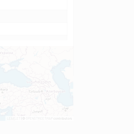
LEAFLET
| ©
OPENSTREETMAP
contributors