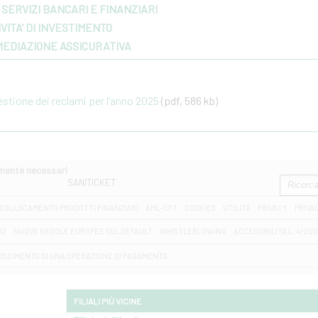
SERVIZI BANCARI E FINANZIARI
VITA’ DI INVESTIMENTO
MEDIAZIONE ASSICURATIVA
gestione dei reclami per l’anno 2025
(pdf, 586 kb)
amente necessari
SANITICKET
COLLOCAMENTO PRODOTTI FINANZIARI
AML-CFT
COOKIES
UTILITÀ
PRIVACY
PRIVA
D2
NUOVE REGOLE EUROPEE SUL DEFAULT
WHISTLEBLOWING
ACCESSIBILITA' L. 4/20
OSCIMENTO DI UNA OPERAZIONE DI PAGAMENTO
FILIALI PIÙ VICINE