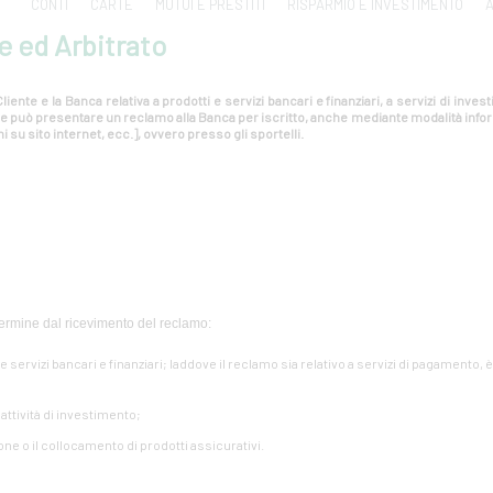
CONTI
CARTE
MUTUI E PRESTITI
RISPARMIO E INVESTIMENTO
A
e ed Arbitrato
liente e la Banca relativa a prodotti e servizi bancari e finanziari, a servizi di inv
ente può presentare un reclamo alla Banca per iscritto, anche mediante modalità info
i su sito internet, ecc.], ovvero presso gli sportelli.
ermine dal ricevimento del reclamo:
i e servizi bancari e finanziari; laddove il reclamo sia relativo a servizi di pagamento, 
e attività di investimento;
one o il collocamento di prodotti assicurativi.