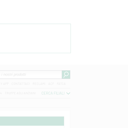
CY APP
CONTATTACI
RECLAMI
ACF
FATCA
CERCA FILIALI
04
TRUFFE AGLI ANZIANI