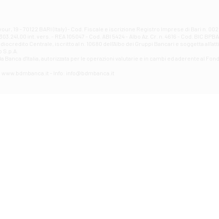
Filiale di Atri - Corso Adriano
Corso Elio Adriano, 1 - Atri
Filiale di Avellino - Partenio
ur, 19 - 70122 BARI (Italy) - Cod. Fiscale e iscrizione Registro Imprese di Bari n. 
03.241,00 int. vers. - REA 105047 - Cod. ABI 5424 - Albo Az. Cr. n. 4616 - Cod. BIC BPB
VIA PARTENIO 48 - Avellino
credito Centrale, iscritto al n. 10680 dell'Albo dei Gruppi Bancari e soggetta all'att
Filiale di Aversa
 S.p.A.
a Banca d'ltalia, autorizzata per le operazioni valutarie e in cambi ed aderente al Fond
VIA F. SAPORITO, 27/A - Aversa
Filiale di Avezzano - Piazza Torlonia
eb: www.bdmbanca.it - Info: info@bdmbanca.it
Piazza Torlonia - Avezzano
Filiale di Avigliano
PIAZZA E. GIANTURCO 49 - Avigliano
Filiale di Baiano
VIA G. LIPPIELLO 33 - Baiano
Filiale di Bari - Corso Vittorio Emanuele II
CORSO VITTORIO EMANUELE II, 86 - Bari
Filiale di Bari 10 - Papa Giovanni
VIALE PAPA GIOVANNI XXIII 131 - Bari
Filiale di Bari 11 - Lembo
VIA LEMBO 36 C/H - Bari
Filiale di Bari 2 - Amendola
VIA AMENDOLA 193/A - Bari
Filiale di Bari 4 - Poggiofranco