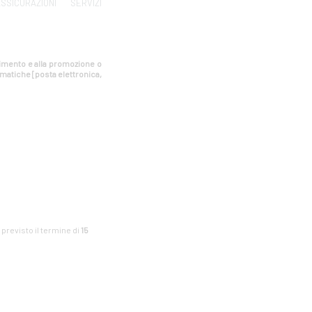
SSICURAZIONI
SERVIZI
estimento e alla promozione o
rmatiche [posta elettronica,
è previsto il termine di
15