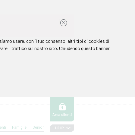
enti
Famiglie
Senior