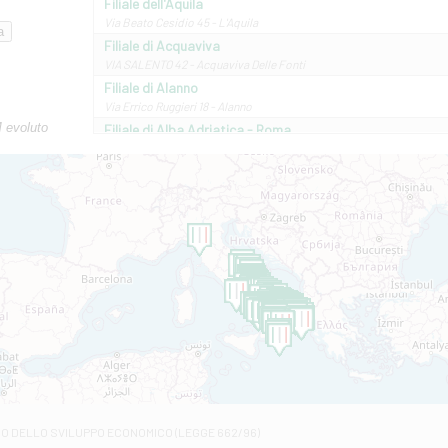
Filiale dell'Aquila
Via Beato Cesidio 45 - L'Aquila
Filiale di Acquaviva
VIA SALENTO 42 - Acquaviva Delle Fonti
Filiale di Alanno
Via Errico Ruggieri 18 - Alanno
M evoluto
Filiale di Alba Adriatica - Roma
Via Roma, 13 - Alba Adriatica
Filiale di Altamura
VIA VITTORIO VENETO 79/81 A - Altamura
Filiale di Amantea
STATALE 18/17 - Amantea
Filiale di Andretta
C.SO VITTORIO VENETO 8 - Andretta
Filiale di Andria 1 - Crispi
VIALE CRISPI 50/A - Andria
Filiale di Arsita
Viale San Francesco 6/b - Arsita
Filiale di Ascoli Piceno
Via Napoli - Ascoli Piceno
Filiale di Atessa
RO DELLO SVILUPPO ECONOMICO (LEGGE 662/96)
Contrada Piana La Fara - Via per Piazzano snc - Atessa