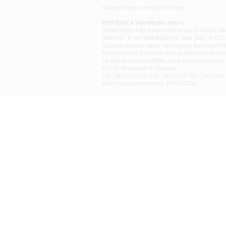
Gruppo Mediocredito Centrale
BdM BANCA Società per azioni
Sede legale e Direzione Generale in Corso Cavo
IVA MCC - P. IVA 16868201001 - Cap. Soc. € 622.3
Società facente parte del Gruppo Bancario Medio
MedioCredito Centrale-Banca del Mezzogiorno
La Banca iscritta all'Albo delle Banche presso l
Fondo Nazionale di Garanzia.
Tel: 080 5274 111 - Fax: 080 5274 751 - Sito w
Ultimo aggiornamento: 10/01/2023