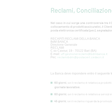
Reclami, Conciliazion
Nel caso in cui sorga una controversia tra il C
collocamento di prodotti assicurativi, il Cli
posta elettronica certificata (pec), segnalazion
RECAPITI RECLAMI DELLA BANCA
BdM BANCA
Direzione Generale
RECLAMI
C.so Cavour, 19 - 70122 Bari (BA)
uff.gestionereclami@bdmbanca.it
E-mail:
reclamibdm@postacert.cedacri.it
Pec:
La Banca deve rispondere entro il seguente t
60 giorni
, se il reclamo è relativo a prodott
giornate lavorative
;
60 giorni
, se il reclamo è relativo a servizi 
45 giorni
, se il reclamo riguarda la promozi