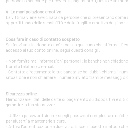
personali o bancarie per ricevere il pagamento. Questo è un modo 
4. La manipolazione emotiva
La vittima viene avvicinata da persone che si presentano come ami
approfittando della sensibilità e della fragilità emotiva degli anzi
Cosa fare in caso di contatto sospetto
Se ricevi una telefonata o un’e-mail da qualcuno che afferma di ess
accesso al tuo conto online, segui questi consigli:
- Non fornire mai informazioni personali: le banche non chiedono m
tramite telefono o e-mail.
- Contatta direttamente la tua banca: se hai dubbi, chiama il num
situazione e non chiamare il numero inviato tramite messaggio o
Sicurezza online
Memorizzare i dati delle carte di pagamento su dispositivi e siti
garantire la tua sicurezza:
- Utilizza password sicure: scegli password complesse e uniche 
per aiutarti a mantenerle sicure.
- Attiva l'autenticazione a due fattori: scegli questo metodo che