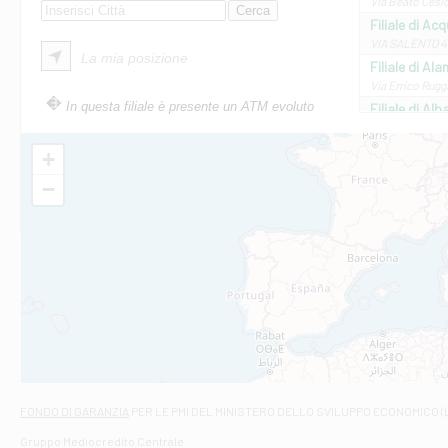
Via Beato Cesid
Filiale di Ac
VIA SALENTO 42
La mia posizione
Filiale di Ala
Via Errico Ruggi
In questa filiale è presente un ATM evoluto
Filiale di Al
Via Roma, 13 - 
Filiale di Al
+
VIA VITTORIO V
−
Filiale di Am
STATALE 18/17 
Filiale di An
C.SO VITTORIO 
Filiale di And
VIALE CRISPI 50
Filiale di Ars
Viale San Franc
Filiale di Asc
Via Napoli - As
Filiale di At
FONDO DI GARANZIA
PER LE PMI DEL MINISTERO DELLO SVILUPPO ECONOMICO (
Contrada Piana 
Gruppo Mediocredito Centrale
Filiale di At