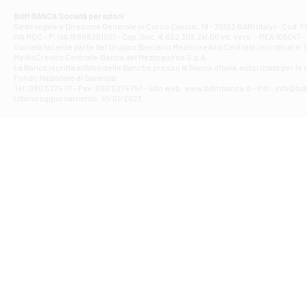
Corso Elio Adria
BdM BANCA Società per azioni
Filiale di Ave
Sede legale e Direzione Generale in Corso Cavour, 19 - 70122 BARI (Italy) - Cod.
IVA MCC - P. IVA 16868201001 - Cap. Soc. € 622.303.241,00 int. vers. - REA 105047 -
VIA PARTENIO 4
Società facente parte del Gruppo Bancario Mediocredito Centrale, iscritto al n. 10
Filiale di Av
MedioCredito Centrale-Banca del Mezzogiorno S.p.A.
La Banca iscritta all'Albo delle Banche presso la Banca d'ltalia, autorizzata per le
VIA F. SAPORITO
Fondo Nazionale di Garanzia.
Filiale di Av
Tel: 080 5274 111 - Fax: 080 5274 751 - Sito web: www.bdmbanca.it - Info: info@b
Piazza Torlonia
Ultimo aggiornamento: 10/01/2023
Filiale di Avi
PIAZZA E. GIAN
Filiale di Bai
VIA G. LIPPIELL
Filiale di Bar
CORSO VITTORIO
Filiale di Ba
VIALE PAPA GIOV
Filiale di Bar
VIA LEMBO 36 C
Filiale di Ba
VIA AMENDOLA 1
Filiale di Ba
VIA FAVIA 3 - Ba