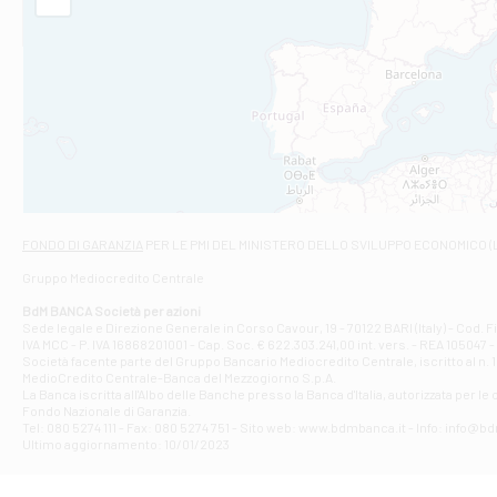
Filiale di Am
STATALE 18/17 
Filiale di An
C.SO VITTORIO 
Filiale di And
VIALE CRISPI 50
Filiale di Ars
Viale San Franc
Filiale di Asc
Via Napoli - As
Filiale di At
FONDO DI GARANZIA
PER LE PMI DEL MINISTERO DELLO SVILUPPO ECONOMICO (
Contrada Piana 
Gruppo Mediocredito Centrale
Filiale di At
Corso Elio Adria
BdM BANCA Società per azioni
Filiale di Ave
Sede legale e Direzione Generale in Corso Cavour, 19 - 70122 BARI (Italy) - Cod.
IVA MCC - P. IVA 16868201001 - Cap. Soc. € 622.303.241,00 int. vers. - REA 105047 -
VIA PARTENIO 4
Società facente parte del Gruppo Bancario Mediocredito Centrale, iscritto al n. 10
Filiale di Av
MedioCredito Centrale-Banca del Mezzogiorno S.p.A.
La Banca iscritta all'Albo delle Banche presso la Banca d'ltalia, autorizzata per le
VIA F. SAPORITO
Fondo Nazionale di Garanzia.
Filiale di Av
Tel: 080 5274 111 - Fax: 080 5274 751 - Sito web: www.bdmbanca.it - Info: info@b
Piazza Torlonia
Ultimo aggiornamento: 10/01/2023
Filiale di Avi
PIAZZA E. GIAN