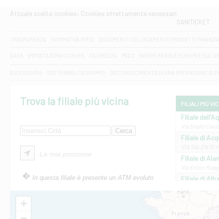
Attuale scelta cookies: Cookies strettamente necessari
SANITICKET
TRASPARENZA
NORMATIVA MIFID
DOCUMENTI COLLOCAMENTO PRODOTTI FINANZI
DAC6
IMPOSTAZIONI COOKIES
SICUREZZA
PSD2
NUOVE REGOLE EUROPEE SUL D
SUCCESSIONI
SOSTENIBILITA' GRUPPO
DISCONOSCIMENTO DI UNA OPERAZIONE DI 
Trova la filiale più vicina
FILIALI PIÙ VI
Filiale dell'A
Via Beato Cesid
Filiale di Ac
VIA SALENTO 42
La mia posizione
Filiale di Ala
Via Errico Ruggi
In questa filiale è presente un ATM evoluto
Filiale di Al
Via Roma, 13 - 
Filiale di Al
+
VIA VITTORIO V
−