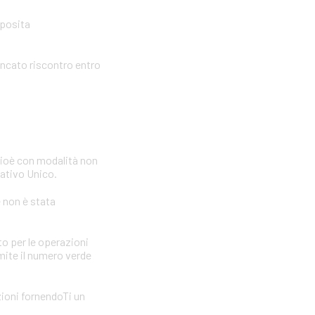
pposita
ancato riscontro entro
cioè con modalità non
icativo Unico.
e non è stata
to per le operazioni
amite il numero verde
zioni fornendoTi un