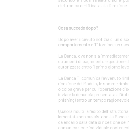
elettronica certificata alla Direzione 
Cosa succede dopo?
Dopo aver ricevuto notizia di un disc
comportamento
e Ti fornisce un ris
La Banca, ove non sia immediatamente a
strumenti di pagamento e gestione de
autorizzate entro il primo giorno lavo
La Banca Ti comunica l’avvenuto rimbor
ricezione del Modulo, le somme rimbor
o colpa grave per cui l’operazione di
inviare la denuncia presentata all’Auto
phishing) entro un tempo ragionevole
Qualora risulti, all’esito dell’istrutt
lamentata non sussistono, la Banca ese
calendario dalla data di ricezione de
comunicazione individuale contenente 