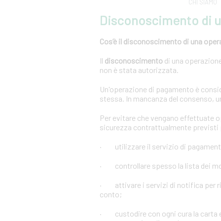
CHI SIAMO
Disconoscimento di 
Cos’è il disconoscimento di una oper
Il
disconoscimento
di una operazione 
non è stata autorizzata.
Un'operazione di pagamento è conside
stessa. In mancanza del consenso, u
Per evitare che vengano effettuate 
sicurezza contrattualmente previsti p
· utilizzare il servizio di pagament
· controllare spesso la lista dei mov
· attivare i servizi di notifica per r
conto;
· custodire con ogni cura la carta e 