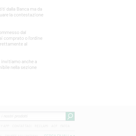
iti dalla Banca ma da
tuare la contestazione
e commesso dal
i comprato o l’ordine
irettamente al
i invitiamo anche a
ibile nella sezione
CY APP
CONTATTACI
RECLAMI
ACF
FATCA
04
TRUFFE AGLI ANZIANI