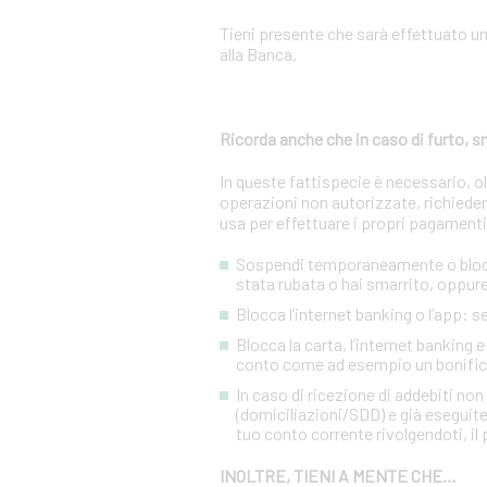
Tieni presente che sarà effettuato u
alla Banca.
Ricorda anche che in caso di furto,
In queste fattispecie è necessario, 
operazioni non autorizzate, richiedere
usa per effettuare i propri pagamenti
Sospendi temporaneamente o blocca 
stata rubata o hai smarrito, oppure 
Blocca l’internet banking o l’app: 
Blocca la carta, l’internet banking 
conto come ad esempio un bonific
In caso di ricezione di addebiti no
(domiciliazioni/SDD) e già eseguite
tuo conto corrente rivolgendoti, il p
INOLTRE, TIENI A MENTE CHE…