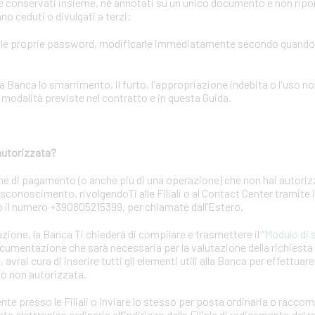
conservati insieme, né annotati su un unico documento e non riporta
o ceduti o divulgati a terzi;
elle proprie password, modificarle immediatamente secondo quand
ca lo smarrimento, il furto, l'appropriazione indebita o l'uso no
odalità previste nel contratto e in questa Guida.
autorizzata?
ne di pagamento (o anche più di una operazione) che non hai autori
 disconoscimento, rivolgendoTi alle Filiali o al Contact Center tramite
 o il numero +390805215399, per chiamate dall’Estero.
azione, la Banca Ti chiederà di compilare e trasmettere il “
Modulo di 
ocumentazione che sarà necessaria per la valutazione della richiest
 avrai cura di inserire tutti gli elementi utili alla Banca per effettuar
to non autorizzata.
nte presso le Filiali o inviare lo stesso per posta ordinaria o racc
a elettronica ordinaria all’indirizzo della Filiale di radicamento del