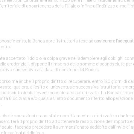
Territoriale di appartenenza della Filiale o infine all’indirizzo e-mail
onoscimento, la Banca apre l’istruttoria tesa ad
assicurare l’adeguat
contro.
ccertato il dolo o la colpa grave nell’adempiere agli obblighi connes
lle credenziali, dispone il rimborso delle somme disconosciute per
rativo successivo alla data di ricezione del Modulo.
so ma anche il proprio diritto di recuperare, entro 120 giorni di cal
sate, qualora, all’esito di un’eventuale successiva istruttoria, emer
sconosciuta debba invece considerarsi autorizzata. La Banca si riserv
rità Giudiziaria e/o qualsiasi altro documento riferito all’operazione 
.
oria, che le operazioni erano state correttamente autorizzate o che le r
rciterà il proprio diritto ad ottenere la restituzione dell’importo en
l Modulo, facendo precedere il summenzionato addebito dall’invio di 
le ragioni del diniego.