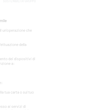
SOSTENIBILITA' GRUPPO
imile
di un’operazione che
fettuazione della
ento dei dispositivi di
enzione a:
e;
la tua carta o sul tuo
sso ai servizi di