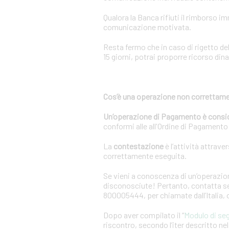
Qualora la Banca rifiuti il rimborso 
comunicazione motivata.
Resta fermo che in caso di rigetto de
15 giorni, potrai proporre ricorso dina
Cos’è una operazione non correttame
Un’operazione di Pagamento è consi
conformi alle all'Ordine di Pagamento o
La
contestazione
è l’attività attrave
correttamente eseguita.
Se vieni a conoscenza di un’operazion
disconosciute! Pertanto, contatta sen
800005444, per chiamate dall’Italia,
Dopo aver compilato il “
Modulo di se
riscontro, secondo l’iter descritto n