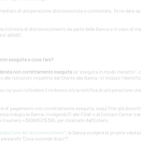
immediato di un’operazione disconosciuta o contestata, Te ne darà a
lla richiesta di disconoscimento da parte della Banca o in caso di m
nzi all’ABF.
nte eseguita e cosa fare?
derata non correttamente eseguita
se “eseguita in modo inesatto”, 
 alle istruzioni impartite dal Cliente alla Banca, ivi incluso l'Identif
rso cui puoi richiedere il rimborso e/o la rettifica di un’operazione ch
e di pagamento non correttamente eseguita, segui l’iter già descrit
za indugio la Banca, rivolgendoTi alle Filiali o al Contact Center tr
 o il numero +390805215399, per chiamate dall’Estero.
gnalazione dei disconoscimenti
”, la Banca svolgerà le proprie valuta
el paragrafo “Cosa succede dopo?”.