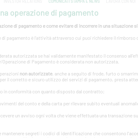
INVESTOR RELATIONS
COMUNICATI STAMPA E NEWS
LAVORA CON NOI
una operazione di pagamento
azione di pagamento e come evitare di incorrere in una situazione s
di pagamento è l’attività attraverso cui puoi richiedere il rimborso 
rata autorizzata se hai validamente manifestato il consenso all'ef
n'Operazione di Pagamento è considerata non autorizzata.
operazioni
non autorizzate
, anche a seguito di frode, furto o smarrim
er il corretto e sicuro utilizzo dei servizi di pagamento, presta att
o in conformità con quanto disposto dal contratto;
imenti del conto e della carta per rilevare subito eventuali anomali
icevere un avviso ogni volta che viene effettuata una transazione sul
mantenere segreti i codici di identificazione che consentono l'acce