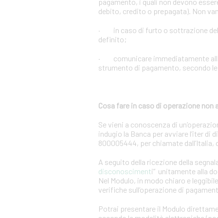
pagamento, i quali non devono essere 
debito, credito o prepagata). Non vann
· in caso di furto o sottrazione d
definito;
· comunicare immediatamente alla Ban
strumento di pagamento, secondo le m
Cosa fare in caso di operazione non 
Se vieni a conoscenza di un’operazio
indugio la Banca per avviare l’iter di
800005444, per chiamate dall’Italia,
A seguito della ricezione della segnal
disconosciment
i” unitamente alla d
Nel Modulo, in modo chiaro e leggibile,
verifiche sull’operazione di pagamen
Potrai presentare il Modulo direttame
secondo le modalità elettroniche (post