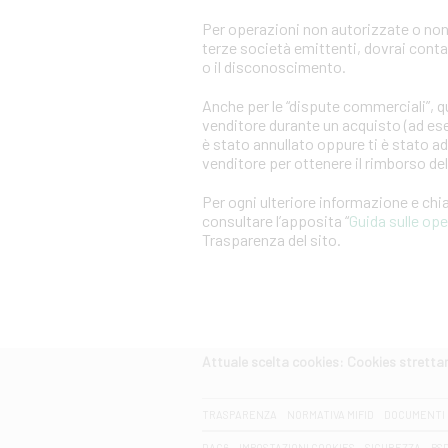
Per operazioni non autorizzate o non
terze società emittenti, dovrai cont
o il disconoscimento.
Anche per le “dispute commerciali”, qu
venditore durante un acquisto (ad es
è stato annullato oppure ti è stato a
venditore per ottenere il rimborso d
Per ogni ulteriore informazione e ch
consultare l’apposita “
Guida sulle op
Trasparenza del sito.
Attuale scelta cookies: Cookies strett
CERCA
TRASPARENZA
NORMATIVA MIFID
DOCUMENTI 
DAC6
IMPOSTAZIONI COOKIES
SICUREZZA
PS