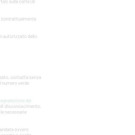
ti sulla carta (di
o contrattualmente
n autorizzato dello
zzato, contatta senza
 il numero verde
segnalazione dei
a di disconoscimento.
e le necessarie
omandata ovvero
 rapporto o posta