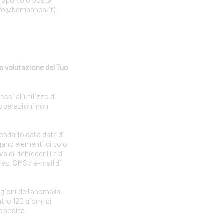
 info@bdmbanca.it).
a valutazione del Tuo
si all’utilizzo di
 operazioni non
endario dalla data di
gano elementi di dolo
a di richiederTi e di
(es. SMS / e-mail di
agioni dell’anomalia
tro 120 giorni di
apposita