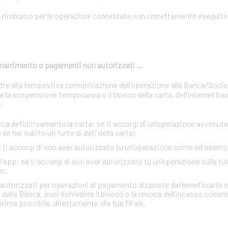
n rimborso per le operazioni contestate non correttamente eseguite 
 smarrimento o pagamenti non autorizzati …
oltre alla tempestiva comunicazione dell’operazione alla Banca/Soci
 la sospensione temporanea o il blocco della carta, dell’internet ban
:
definitivamente la carta: se ti accorgi di un’operazione avvenuta 
se hai subito un furto di dati della carta;
se ti accorgi di non aver autorizzato tu un’operazione come ad esemp
e l’app: se ti accorgi di non aver autorizzato tu un’operazione sulla tu
o;
n autorizzati per operazioni di pagamento disposte dal beneficiario o
 dalla Banca, puoi richiedere il blocco o la revoca dell’incasso comm
rima possibile, direttamente alla tua filiale.