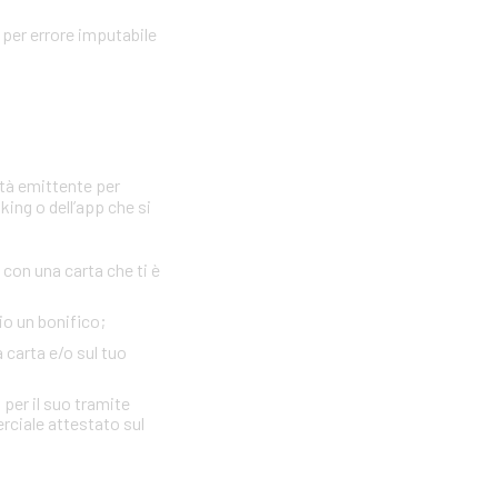
per errore imputabile
età emittente per
king o dell’app che si
con una carta che ti è
io un bonifico;
a carta e/o sul tuo
 per il suo tramite
erciale attestato sul