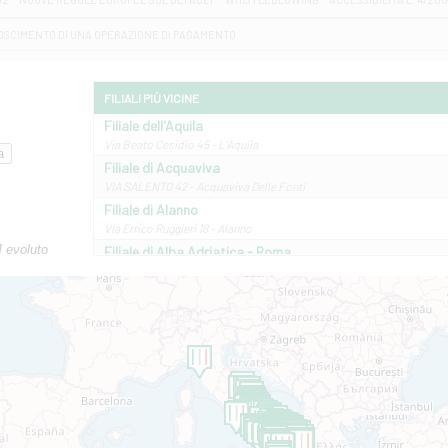
OSCIMENTO DI UNA OPERAZIONE DI PAGAMENTO
FILIALI PIÙ VICINE
Filiale dell'Aquila
Via Beato Cesidio 45 - L'Aquila
Filiale di Acquaviva
VIA SALENTO 42 - Acquaviva Delle Fonti
Filiale di Alanno
Via Errico Ruggieri 18 - Alanno
M evoluto
Filiale di Alba Adriatica - Roma
Via Roma, 13 - Alba Adriatica
Filiale di Altamura
VIA VITTORIO VENETO 79/81 A - Altamura
Filiale di Amantea
STATALE 18/17 - Amantea
Filiale di Andretta
C.SO VITTORIO VENETO 8 - Andretta
Filiale di Andria 1 - Crispi
VIALE CRISPI 50/A - Andria