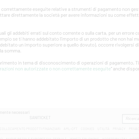
 correttamente eseguite relative a strumenti di pagamento non gest
attare direttamente la società per avere informazioni su come effet
ali gli addebiti errati sul conto corrente o sulla carta, per un error
empio se ti hanno addebitato l’importo di un prodotto che non hai ma
ddebitato un importo superiore a quello dovuto), occorre rivolgersi d
ella somma.
iarimento in tema di disconoscimento di operazioni di pagamento, T
erazioni non autorizzate o non correttamente eseguite
" anche dispon
amente necessari
SANITICKET
COLLOCAMENTO PRODOTTI FINANZIARI
AML-CFT
COOKIES
UTILITÀ
PRIVACY
PRIVA
D2
NUOVE REGOLE EUROPEE SUL DEFAULT
WHISTLEBLOWING
ACCESSIBILITA' L. 4/20