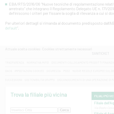
EBA/RTS/2016/06 “Nuove tecniche di regolamentazione relative al
arretrato” che integrano il Regolamento Delegato UE n. 171/20
definiscono i criteri per fissare la soglia di rilevanza a cui si d
Per ulteriori dettagli si rimanda al documento predisposto dall’AB
default
”.
Attuale scelta cookies: Cookies strettamente necessari
SANITICKET
TRASPARENZA
NORMATIVA MIFID
DOCUMENTI COLLOCAMENTO PRODOTTI FINANZI
DAC6
IMPOSTAZIONI COOKIES
SICUREZZA
PSD2
NUOVE REGOLE EUROPEE SUL D
SUCCESSIONI
SOSTENIBILITA' GRUPPO
DISCONOSCIMENTO DI UNA OPERAZIONE DI 
Trova la filiale più vicina
FILIALI PIÙ VI
Filiale dell'A
Via Beato Cesid
Filiale di Ac