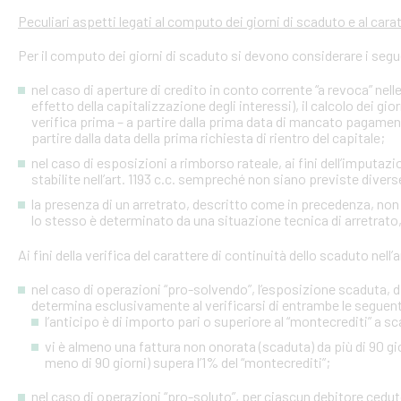
Peculiari aspetti legati al computo dei giorni di scaduto e al cara
Per il computo dei giorni di scaduto si devono considerare i segu
nel caso di aperture di credito in conto corrente “a revoca” nell
effetto della capitalizzazione degli interessi), il calcolo dei gio
verifica prima – a partire dalla prima data di mancato pagame
partire dalla data della prima richiesta di rientro del capitale;
nel caso di esposizioni a rimborso rateale, ai fini dell’imputaz
stabilite nell’art. 1193 c.c. sempreché non siano previste diver
la presenza di un arretrato, descritto come in precedenza, non
lo stesso è determinato da una situazione tecnica di arretrato, 
Ai fini della verifica del carattere di continuità dello scaduto nel
nel caso di operazioni “pro-solvendo”, l’esposizione scaduta, di
determina esclusivamente al verificarsi di entrambe le seguent
l’anticipo è di importo pari o superiore al “montecrediti” a s
vi è almeno una fattura non onorata (scaduta) da più di 90 gio
meno di 90 giorni) supera l’1% del “montecrediti”;
nel caso di operazioni “pro-soluto”, per ciascun debitore ceduto