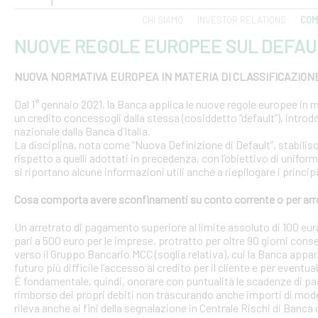
CHI SIAMO
INVESTOR RELATIONS
COM
NUOVE REGOLE EUROPEE SUL DEFAU
NUOVA NORMATIVA EUROPEA IN MATERIA DI CLASSIFICAZION
Dal 1° gennaio 2021, la Banca applica le nuove regole europee in m
un credito concessogli dalla stessa (cosiddetto “default”), introd
nazionale dalla Banca d’Italia.
La disciplina, nota come “Nuova Definizione di Default”, stabilisce 
rispetto a quelli adottati in precedenza, con l’obiettivo di uniform
si riportano alcune informazioni utili anche a riepilogare i princ
Cosa comporta avere sconfinamenti su conto corrente o per arr
Un arretrato di pagamento superiore al limite assoluto di 100 euro
pari a 500 euro per le imprese, protratto per oltre 90 giorni conse
verso il Gruppo Bancario MCC (soglia relativa), cui la Banca appar
futuro più difficile l’accesso al credito per il cliente e per eventua
È fondamentale, quindi, onorare con puntualità le scadenze di pa
rimborso dei propri debiti non trascurando anche importi di modest
rileva anche ai fini della segnalazione in Centrale Rischi di Banca d