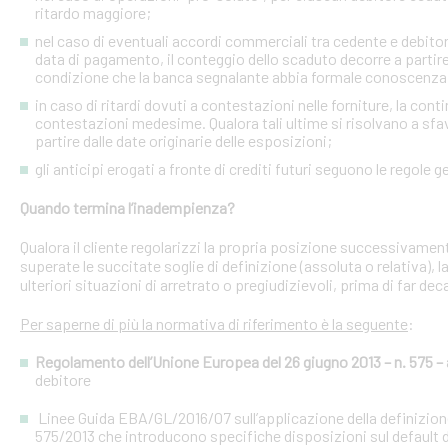
ritardo maggiore;
nel caso di eventuali accordi commerciali tra cedente e debitori 
data di pagamento, il conteggio dello scaduto decorre a partire
condizione che la banca segnalante abbia formale conoscenza 
in caso di ritardi dovuti a contestazioni nelle forniture, la con
contestazioni medesime. Qualora tali ultime si risolvano a sfav
partire dalle date originarie delle esposizioni;
gli anticipi erogati a fronte di crediti futuri seguono le regole g
Quando termina l’inadempienza?
Qualora il cliente regolarizzi la propria posizione successivament
superate le succitate soglie di definizione (assoluta o relativa),
ulteriori situazioni di arretrato o pregiudizievoli, prima di far dec
Per saperne di più la normativa di riferimento è la seguente
:
Regolamento dell’Unione Europea del 26 giugno 2013 – n. 575 – a
debitore
Linee Guida EBA/GL/2016/07 sull’applicazione della definizione 
575/2013 che introducono specifiche disposizioni sul default d