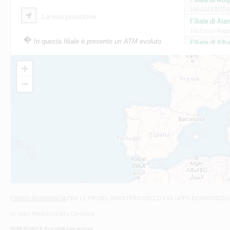
VIA SALENTO 42
La mia posizione
Filiale di Ala
Via Errico Ruggi
In questa filiale è presente un ATM evoluto
Filiale di Al
Via Roma, 13 - 
Filiale di Al
+
VIA VITTORIO V
−
Filiale di Am
STATALE 18/17 
Filiale di An
C.SO VITTORIO 
Filiale di And
VIALE CRISPI 50
Filiale di Ars
Viale San Franc
Filiale di Asc
Via Napoli - As
Filiale di At
FONDO DI GARANZIA
PER LE PMI DEL MINISTERO DELLO SVILUPPO ECONOMICO (
Contrada Piana 
Gruppo Mediocredito Centrale
Filiale di At
Corso Elio Adria
BdM BANCA Società per azioni