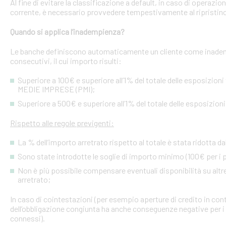
Al fine di evitare la classificazione a default, in caso di operazio
corrente, è necessario provvedere tempestivamente al ripristino
Quando si applica l’inadempienza?
Le banche definiscono automaticamente un cliente come inademp
consecutivi, il cui importo risulti:
Superiore a 100€ e superiore all’1% del totale delle esposizion
MEDIE IMPRESE (PMI);
Superiore a 500€ e superiore all’1% del totale delle esposizion
Rispetto alle regole previgenti:
La % dell’importo arretrato rispetto al totale è stata ridotta da
Sono state introdotte le soglie di importo minimo (100€ per i p
Non è più possibile compensare eventuali disponibilità su altre l
arretrato;
In caso di cointestazioni (per esempio aperture di credito in conto
dell’obbligazione congiunta ha anche conseguenze negative per i si
connessi).