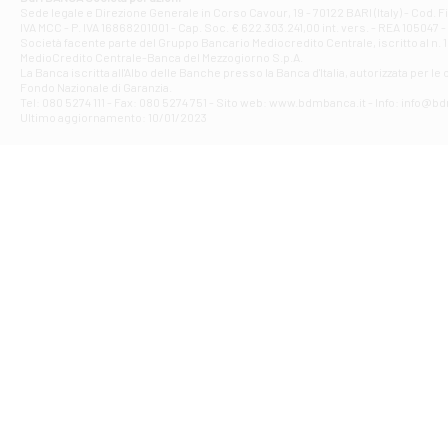
Filiale di Ave
Sede legale e Direzione Generale in Corso Cavour, 19 - 70122 BARI (Italy) - Cod.
IVA MCC - P. IVA 16868201001 - Cap. Soc. € 622.303.241,00 int. vers. - REA 105047 -
VIA PARTENIO 4
Società facente parte del Gruppo Bancario Mediocredito Centrale, iscritto al n. 10
Filiale di Av
MedioCredito Centrale-Banca del Mezzogiorno S.p.A.
La Banca iscritta all'Albo delle Banche presso la Banca d'ltalia, autorizzata per le
VIA F. SAPORITO
Fondo Nazionale di Garanzia.
Filiale di Av
Tel: 080 5274 111 - Fax: 080 5274 751 - Sito web: www.bdmbanca.it - Info: info@b
Piazza Torlonia
Ultimo aggiornamento: 10/01/2023
Filiale di Avi
PIAZZA E. GIAN
Filiale di Bai
VIA G. LIPPIELL
Filiale di Bar
CORSO VITTORIO
Filiale di Ba
VIALE PAPA GIOV
Filiale di Bar
VIA LEMBO 36 C
Filiale di Ba
VIA AMENDOLA 1
Filiale di Ba
VIA FAVIA 3 - Ba
Filiale di Bar