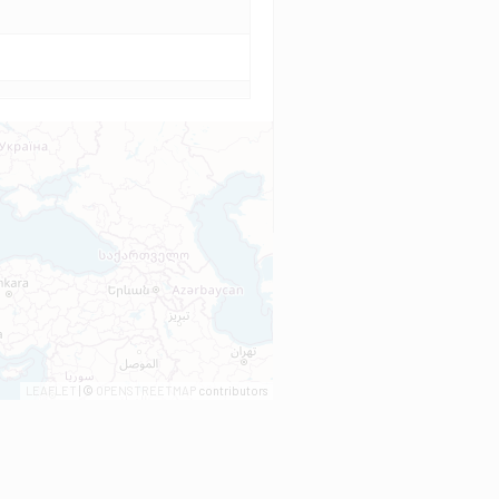
LEAFLET
| ©
OPENSTREETMAP
contributors