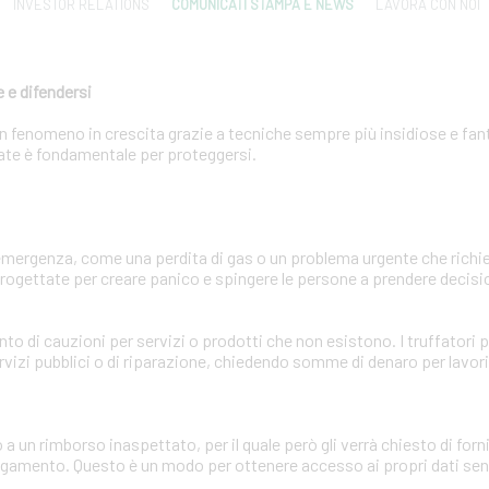
INVESTOR RELATIONS
COMUNICATI STAMPA E NEWS
LAVORA CON NOI
 e difendersi
 un fenomeno in crescita grazie a tecniche sempre più insidiose e fa
zzate è fondamentale per proteggersi.
'emergenza, come una perdita di gas o un problema urgente che ric
ogettate per creare panico e spingere le persone a prendere decisio
ento di cauzioni per servizi o prodotti che non esistono. I truffator
rvizi pubblici o di riparazione, chiedendo somme di denaro per lavor
o a un rimborso inaspettato, per il quale però gli verrà chiesto di for
pagamento. Questo è un modo per ottenere accesso ai propri dati sens