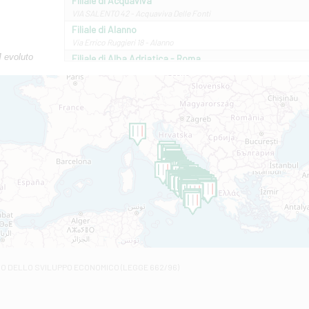
Filiale di Acquaviva
VIA SALENTO 42 - Acquaviva Delle Fonti
Filiale di Alanno
Via Errico Ruggieri 18 - Alanno
M evoluto
Filiale di Alba Adriatica - Roma
Via Roma, 13 - Alba Adriatica
Filiale di Altamura
VIA VITTORIO VENETO 79/81 A - Altamura
Filiale di Amantea
STATALE 18/17 - Amantea
Filiale di Andretta
C.SO VITTORIO VENETO 8 - Andretta
Filiale di Andria 1 - Crispi
VIALE CRISPI 50/A - Andria
Filiale di Arsita
Viale San Francesco 6/b - Arsita
Filiale di Ascoli Piceno
Via Napoli - Ascoli Piceno
Filiale di Atessa
RO DELLO SVILUPPO ECONOMICO (LEGGE 662/96)
Contrada Piana La Fara - Via per Piazzano snc - Atessa
Filiale di Atri - Corso Adriano
Corso Elio Adriano, 1 - Atri