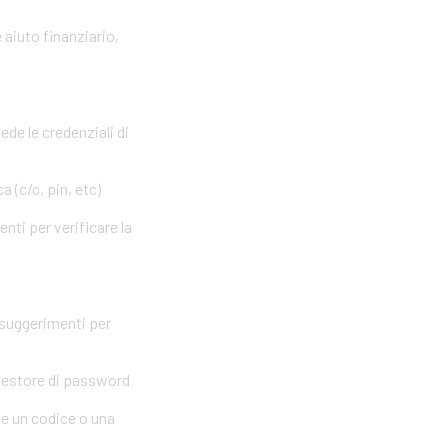
 aiuto finanziario,
ede le credenziali di
 (c/c, pin, etc)
nti per verificare la
 suggerimenti per
 gestore di password
me un codice o una