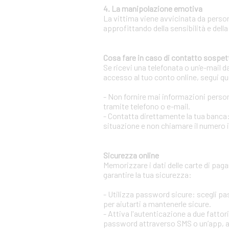
4. La manipolazione emotiva
La vittima viene avvicinata da person
approfittando della sensibilità e della
Cosa fare in caso di contatto sospet
Se ricevi una telefonata o un’e-mail d
accesso al tuo conto online, segui qu
- Non fornire mai informazioni persona
tramite telefono o e-mail.
- Contatta direttamente la tua banca:
situazione e non chiamare il numero 
Sicurezza online
Memorizzare i dati delle carte di pag
garantire la tua sicurezza:
- Utilizza password sicure: scegli p
per aiutarti a mantenerle sicure.
- Attiva l'autenticazione a due fatto
password attraverso SMS o un’app, aum