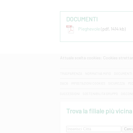
DOCUMENTI
Pieghevole
(pdf, 1414 kb)
Attuale scelta cookies: Cookies strett
CERCA
TRASPARENZA
NORMATIVA MIFID
DOCUMENTI 
DAC6
IMPOSTAZIONI COOKIES
SICUREZZA
PS
SUCCESSIONI
SOSTENIBILITA' GRUPPO
DISCON
Trova la filiale più vicina