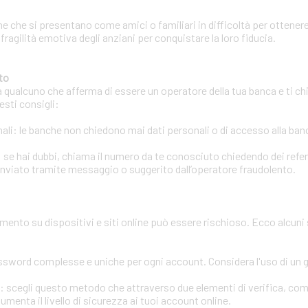
e che si presentano come amici o familiari in difficoltà per ottenere
 fragilità emotiva degli anziani per conquistare la loro fiducia.
to
a qualcuno che afferma di essere un operatore della tua banca e ti chi
esti consigli:
li: le banche non chiedono mai dati personali o di accesso alla banca
 se hai dubbi, chiama il numero da te conosciuto chiedendo dei refere
inviato tramite messaggio o suggerito dall’operatore fraudolento.
amento su dispositivi e siti online può essere rischioso. Ecco alcuni
assword complesse e uniche per ogni account. Considera l'uso di un
ri: scegli questo metodo che attraverso due elementi di verifica, co
enta il livello di sicurezza ai tuoi account online.