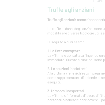
CHI SIAMO
Truffe agli anziani
Truffe agli anziani: come riconoscerle
Le truffe ai danni degli anziani sono
modalità e le diverse tipologie utili
Di seguito alcuni esempi:
1. La finta emergenza
La vittima è contattata fingendo un
immediato. Queste situazioni sono pr
2. Le cauzioni inesistenti
Alla vittima viene richiesto il pagam
come rappresentanti di aziende di se
eseguiti.
3. I rimborsi inaspettati
La vittima è informata di avere diritt
personali o bancarie per ricevere il 