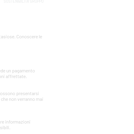
SOSTENIBILITA' GRUPPO
ntasiose. Conoscere le
hiede un pagamento
ni affrettate.
i possono presentarsi
i che non verranno mai
nire informazioni
ibili.