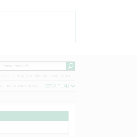
CY APP
CONTATTACI
RECLAMI
ACF
FATCA
CERCA FILIALI
04
TRUFFE AGLI ANZIANI