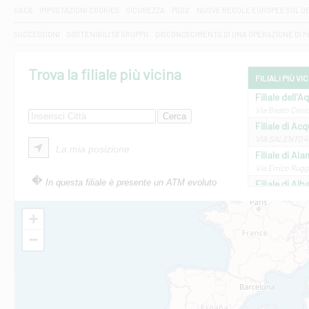
DAC6
IMPOSTAZIONI COOKIES
SICUREZZA
PSD2
NUOVE REGOLE EUROPEE SUL D
SUCCESSIONI
SOSTENIBILITA' GRUPPO
DISCONOSCIMENTO DI UNA OPERAZIONE DI 
Trova la filiale più vicina
FILIALI PIÙ VI
Filiale dell'A
Via Beato Cesid
Filiale di Ac
VIA SALENTO 42
La mia posizione
Filiale di Ala
Via Errico Ruggi
In questa filiale è presente un ATM evoluto
Filiale di Al
Via Roma, 13 - 
Filiale di Al
+
VIA VITTORIO V
−
Filiale di Am
STATALE 18/17 
Filiale di An
C.SO VITTORIO 
Filiale di And