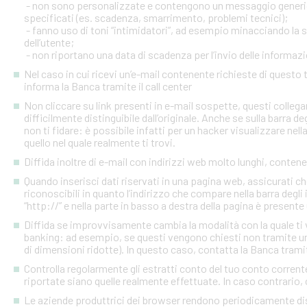
- non sono personalizzate e contengono un messaggio generico
specificati (es. scadenza, smarrimento, problemi tecnici);
- fanno uso di toni “intimidatori”, ad esempio minacciando la
dell’utente;
- non riportano una data di scadenza per l’invio delle informazi
Nel caso in cui ricevi un’e-mail contenente richieste di quest
informa la Banca tramite il call center
Non cliccare su link presenti in e-mail sospette, questi colleg
difficilmente distinguibile dall’originale. Anche se sulla barra de
non ti fidare: è possibile infatti per un hacker visualizzare nell
quello nel quale realmente ti trovi.
Diffida inoltre di e-mail con indirizzi web molto lunghi, contenen
Quando inserisci dati riservati in una pagina web, assicurati c
riconoscibili in quanto l’indirizzo che compare nella barra degl
“http://” e nella parte in basso a destra della pagina è presente
Diffida se improvvisamente cambia la modalità con la quale ti v
banking: ad esempio, se questi vengono chiesti non tramite un
di dimensioni ridotte). In questo caso, contatta la Banca tramite
Controlla regolarmente gli estratti conto del tuo conto corrente 
riportate siano quelle realmente effettuate. In caso contrario, c
Le aziende produttrici dei browser rendono periodicamente disp