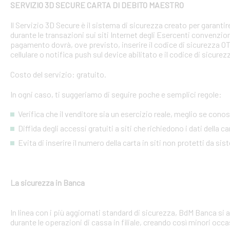
SERVIZIO 3D SECURE CARTA DI DEBITO MAESTRO
Il Servizio 3D Secure è il sistema di sicurezza creato per garant
durante le transazioni sui siti Internet degli Esercenti convenzion
pagamento dovrà, ove previsto, inserire il codice di sicurezza 
cellulare o notifica push sul device abilitato e il codice di sicure
Costo del servizio: gratuito.
In ogni caso, ti suggeriamo di seguire poche e semplici regole:
Verifica che il venditore sia un esercizio reale, meglio se conosci
Diffida degli accessi gratuiti a siti che richiedono i dati della 
Evita di inserire il numero della carta in siti non protetti da si
La sicurezza in Banca
In linea con i più aggiornati standard di sicurezza, BdM Banca si 
durante le operazioni di cassa in filiale, creando così minori occa