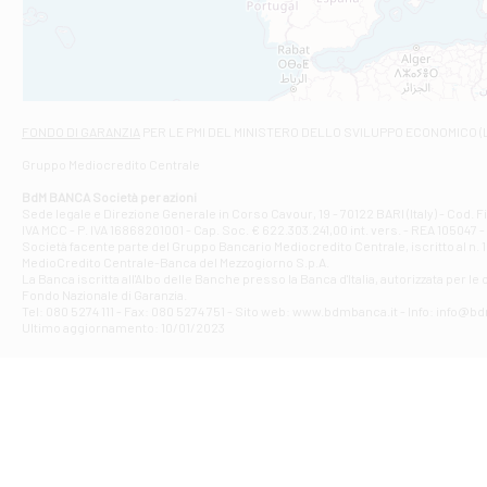
VIALE CRISPI 50
Filiale di Ars
Viale San Franc
Filiale di Asc
Via Napoli - As
Filiale di At
FONDO DI GARANZIA
PER LE PMI DEL MINISTERO DELLO SVILUPPO ECONOMICO (
Contrada Piana 
Gruppo Mediocredito Centrale
Filiale di At
Corso Elio Adria
BdM BANCA Società per azioni
Filiale di Ave
Sede legale e Direzione Generale in Corso Cavour, 19 - 70122 BARI (Italy) - Cod.
IVA MCC - P. IVA 16868201001 - Cap. Soc. € 622.303.241,00 int. vers. - REA 105047 -
VIA PARTENIO 4
Società facente parte del Gruppo Bancario Mediocredito Centrale, iscritto al n. 10
Filiale di Av
MedioCredito Centrale-Banca del Mezzogiorno S.p.A.
La Banca iscritta all'Albo delle Banche presso la Banca d'ltalia, autorizzata per le
VIA F. SAPORITO
Fondo Nazionale di Garanzia.
Filiale di Av
Tel: 080 5274 111 - Fax: 080 5274 751 - Sito web: www.bdmbanca.it - Info: info@b
Piazza Torlonia
Ultimo aggiornamento: 10/01/2023
Filiale di Avi
PIAZZA E. GIAN
Filiale di Bai
VIA G. LIPPIELL
Filiale di Bar
CORSO VITTORIO