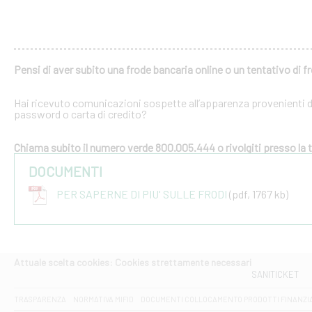
Pensi di aver subito una frode bancaria online o un tentativo di f
Hai ricevuto comunicazioni sospette all’apparenza provenienti dal
password o carta di credito?
Chiama subito il numero verde 800.005.444 o rivolgiti presso la tu
DOCUMENTI
PER SAPERNE DI PIU' SULLE FRODI
(pdf, 1767 kb)
Attuale scelta cookies: Cookies strettamente necessari
SANITICKET
TRASPARENZA
NORMATIVA MIFID
DOCUMENTI COLLOCAMENTO PRODOTTI FINANZI