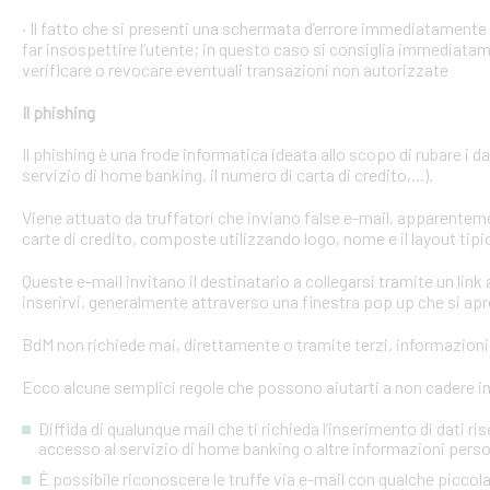
· Il fatto che si presenti una schermata d’errore immediatament
far insospettire l’utente; in questo caso si consiglia immediatame
verificare o revocare eventuali transazioni non autorizzate
Il phishing
Il phishing è una frode informatica ideata allo scopo di rubare i d
servizio di home banking, il numero di carta di credito,...).
Viene attuato da truffatori che inviano false e-mail, apparente
carte di credito, composte utilizzando logo, nome e il layout tipi
Queste e-mail invitano il destinatario a collegarsi tramite un link a
inserirvi, generalmente attraverso una finestra pop up che si apre
BdM non richiede mai, direttamente o tramite terzi, informazioni p
Ecco alcune semplici regole che possono aiutarti a non cadere in 
Diffida di qualunque mail che ti richieda l’inserimento di dati ri
accesso al servizio di home banking o altre informazioni perso
È possibile riconoscere le truffe via e-mail con qualche picco