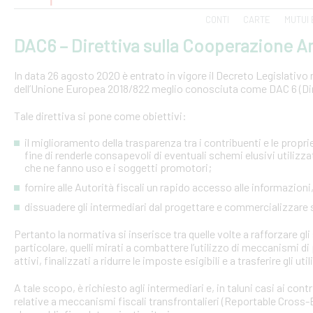
CONTI
CARTE
MUTUI 
DAC6 – Direttiva sulla Cooperazione Am
In data 26 agosto 2020 è entrato in vigore il Decreto Legislativo n.
dell’Unione Europea 2018/822 meglio conosciuta come DAC 6 (Dire
Tale direttiva si pone come obiettivi:
il miglioramento della trasparenza tra i contribuenti e le proprie 
fine di renderle consapevoli di eventuali schemi elusivi utilizz
che ne fanno uso e i soggetti promotori;
fornire alle Autorità fiscali un rapido accesso alle informazio
dissuadere gli intermediari dal progettare e commercializzare
Pertanto la normativa si inserisce tra quelle volte a rafforzare gli 
particolare, quelli mirati a combattere l’utilizzo di meccanismi d
attivi, finalizzati a ridurre le imposte esigibili e a trasferire gli ut
A tale scopo, è richiesto agli intermediari e, in taluni casi ai con
relative a meccanismi fiscali transfrontalieri (Reportable Cros