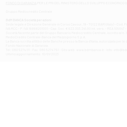
Filiale di At
FONDO DI GARANZIA
PER LE PMI DEL MINISTERO DELLO SVILUPPO ECONOMICO (
Contrada Piana 
Gruppo Mediocredito Centrale
Filiale di At
Corso Elio Adria
BdM BANCA Società per azioni
Filiale di Ave
Sede legale e Direzione Generale in Corso Cavour, 19 - 70122 BARI (Italy) - Cod.
IVA MCC - P. IVA 16868201001 - Cap. Soc. € 622.303.241,00 int. vers. - REA 105047 -
VIA PARTENIO 4
Società facente parte del Gruppo Bancario Mediocredito Centrale, iscritto al n. 10
Filiale di Av
MedioCredito Centrale-Banca del Mezzogiorno S.p.A.
La Banca iscritta all'Albo delle Banche presso la Banca d'ltalia, autorizzata per le
VIA F. SAPORITO
Fondo Nazionale di Garanzia.
Filiale di Av
Tel: 080 5274 111 - Fax: 080 5274 751 - Sito web: www.bdmbanca.it - Info: info@b
Piazza Torlonia
Ultimo aggiornamento: 10/01/2023
Filiale di Avi
PIAZZA E. GIAN
Filiale di Bai
VIA G. LIPPIELL
Filiale di Bar
CORSO VITTORIO
Filiale di Ba
VIALE PAPA GIOV
Filiale di Bar
VIA LEMBO 36 C
Filiale di Ba
VIA AMENDOLA 1