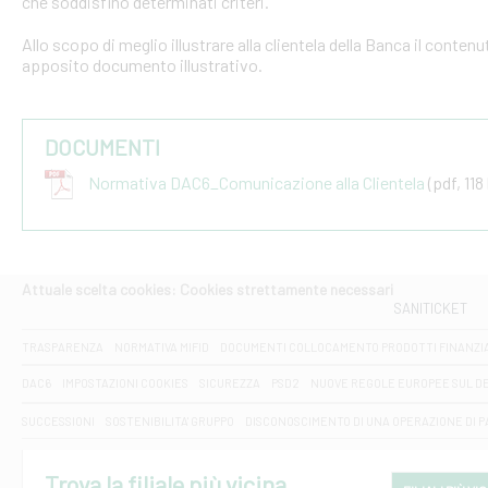
che soddisfino determinati criteri.
Allo scopo di meglio illustrare alla clientela della Banca il conten
apposito documento illustrativo.
DOCUMENTI
Normativa DAC6_Comunicazione alla Clientela
(pdf, 118
Attuale scelta cookies: Cookies strettamente necessari
SANITICKET
TRASPARENZA
NORMATIVA MIFID
DOCUMENTI COLLOCAMENTO PRODOTTI FINANZI
DAC6
IMPOSTAZIONI COOKIES
SICUREZZA
PSD2
NUOVE REGOLE EUROPEE SUL D
SUCCESSIONI
SOSTENIBILITA' GRUPPO
DISCONOSCIMENTO DI UNA OPERAZIONE DI 
Trova la filiale più vicina