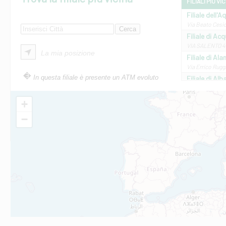
FILIALI PIÙ VI
Filiale dell'A
Via Beato Cesid
Filiale di Ac
VIA SALENTO 42
La mia posizione
Filiale di Ala
Via Errico Ruggi
In questa filiale è presente un ATM evoluto
Filiale di Al
Via Roma, 13 - 
Filiale di Al
+
VIA VITTORIO V
−
Filiale di Am
STATALE 18/17 
Filiale di An
C.SO VITTORIO 
Filiale di And
VIALE CRISPI 50
Filiale di Ars
Viale San Franc
Filiale di Asc
Via Napoli - As