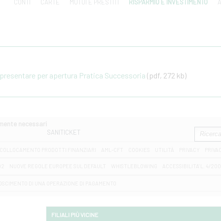
CONTI
CARTE
MUTUI E PRESTITI
RISPARMIO E INVESTIMENTO
A
resentare per apertura Pratica Successoria
(pdf, 272 kb)
amente necessari
SANITICKET
COLLOCAMENTO PRODOTTI FINANZIARI
AML-CFT
COOKIES
UTILITÀ
PRIVACY
PRIVA
D2
NUOVE REGOLE EUROPEE SUL DEFAULT
WHISTLEBLOWING
ACCESSIBILITA' L. 4/20
OSCIMENTO DI UNA OPERAZIONE DI PAGAMENTO
FILIALI PIÙ VICINE