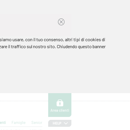
enti
Famiglie
Senior