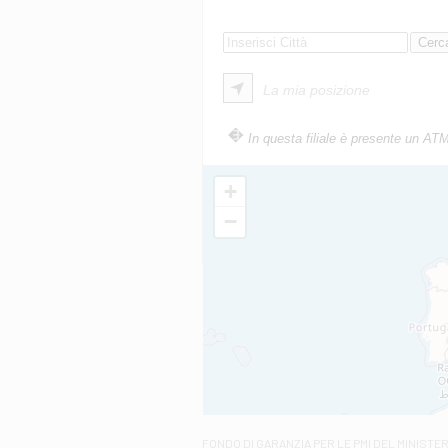
La mia posizione
In questa filiale è presente un AT
+
−
FONDO DI GARANZIA
PER LE PMI DEL MINISTE