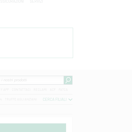
SSICURAZIONI
SERVIZI
CY APP
CONTATTACI
RECLAMI
ACF
FATCA
CERCA FILIALI
04
TRUFFE AGLI ANZIANI