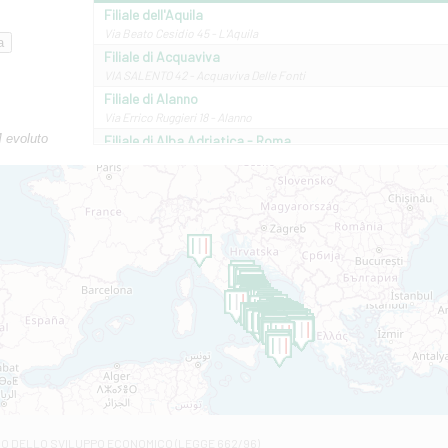
Filiale dell'Aquila
Via Beato Cesidio 45 - L'Aquila
Filiale di Acquaviva
VIA SALENTO 42 - Acquaviva Delle Fonti
Filiale di Alanno
Via Errico Ruggieri 18 - Alanno
M evoluto
Filiale di Alba Adriatica - Roma
Via Roma, 13 - Alba Adriatica
Filiale di Altamura
VIA VITTORIO VENETO 79/81 A - Altamura
Filiale di Amantea
STATALE 18/17 - Amantea
Filiale di Andretta
C.SO VITTORIO VENETO 8 - Andretta
Filiale di Andria 1 - Crispi
VIALE CRISPI 50/A - Andria
Filiale di Arsita
Viale San Francesco 6/b - Arsita
Filiale di Ascoli Piceno
Via Napoli - Ascoli Piceno
Filiale di Atessa
RO DELLO SVILUPPO ECONOMICO (LEGGE 662/96)