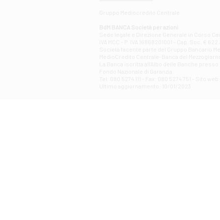
Gruppo Mediocredito Centrale
BdM BANCA Società per azioni
Sede legale e Direzione Generale in Corso Cavo
IVA MCC - P. IVA 16868201001 - Cap. Soc. € 622.3
Società facente parte del Gruppo Bancario Medio
MedioCredito Centrale-Banca del Mezzogiorno
La Banca iscritta all'Albo delle Banche presso l
Fondo Nazionale di Garanzia.
Tel: 080 5274 111 - Fax: 080 5274 751 - Sito w
Ultimo aggiornamento: 10/01/2023