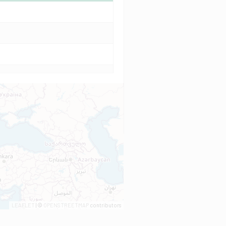
LEAFLET
| ©
OPENSTREETMAP
contributors