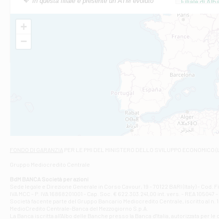
In questa filiale è presente un ATM evoluto
Filiale di Al
Via Roma, 13 - 
Filiale di Al
+
VIA VITTORIO V
−
Filiale di Am
STATALE 18/17 
Filiale di An
C.SO VITTORIO 
Filiale di And
VIALE CRISPI 50
Filiale di Ars
Viale San Franc
Filiale di Asc
Via Napoli - As
Filiale di At
FONDO DI GARANZIA
PER LE PMI DEL MINISTERO DELLO SVILUPPO ECONOMICO (
Contrada Piana 
Gruppo Mediocredito Centrale
Filiale di At
Corso Elio Adria
BdM BANCA Società per azioni
Filiale di Ave
Sede legale e Direzione Generale in Corso Cavour, 19 - 70122 BARI (Italy) - Cod.
IVA MCC - P. IVA 16868201001 - Cap. Soc. € 622.303.241,00 int. vers. - REA 105047 -
VIA PARTENIO 4
Società facente parte del Gruppo Bancario Mediocredito Centrale, iscritto al n. 10
Filiale di Av
MedioCredito Centrale-Banca del Mezzogiorno S.p.A.
La Banca iscritta all'Albo delle Banche presso la Banca d'ltalia, autorizzata per le
VIA F. SAPORITO