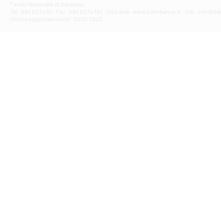
Fondo Nazionale di Garanzia.
Filiale di Av
Tel: 080 5274 111 - Fax: 080 5274 751 - Sito web: www.bdmbanca.it - Info: info@b
Piazza Torlonia
Ultimo aggiornamento: 10/01/2023
Filiale di Avi
PIAZZA E. GIAN
Filiale di Bai
VIA G. LIPPIELL
Filiale di Bar
CORSO VITTORIO
Filiale di Ba
VIALE PAPA GIOV
Filiale di Bar
VIA LEMBO 36 C
Filiale di Ba
VIA AMENDOLA 1
Filiale di Ba
VIA FAVIA 3 - Ba
Filiale di Bar
VIALE JAPIGIA 1
Filiale di Bar
STRADA PALUMBO
Filiale di Bar