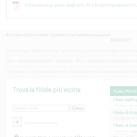
Informativa ai sensi degli artt. 13 e 14 del Regolamento
Attuale scelta cookies: Cookies strettamente necessari
SANITICKET
TRASPARENZA
NORMATIVA MIFID
DOCUMENTI COLLOCAMENTO PRODOTTI FINANZI
DAC6
IMPOSTAZIONI COOKIES
SICUREZZA
PSD2
NUOVE REGOLE EUROPEE SUL D
SUCCESSIONI
SOSTENIBILITA' GRUPPO
DISCONOSCIMENTO DI UNA OPERAZIONE DI 
Trova la filiale più vicina
FILIALI PIÙ VI
Filiale dell'A
Via Beato Cesid
Filiale di Ac
VIA SALENTO 42
La mia posizione
Filiale di Ala
Via Errico Ruggi