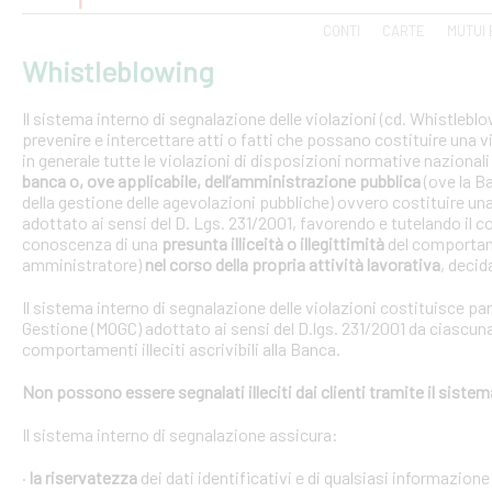
CONTI
CARTE
MUTUI 
Whistleblowing
Il sistema interno di segnalazione delle violazioni (cd. Whistlebl
prevenire e intercettare atti o fatti che possano costituire una vi
in generale tutte le violazioni di disposizioni normative nazional
banca o, ove applicabile, dell’amministrazione pubblica
(ove la B
della gestione delle agevolazioni pubbliche) ovvero costituire un
adottato ai sensi del D. Lgs. 231/2001, favorendo e tutelando i
conoscenza di una
presunta illiceità o illegittimità
del comportam
amministratore)
nel corso della propria attività lavorativa
, decida
Il sistema interno di segnalazione delle violazioni costituisce pa
Gestione (MOGC) adottato ai sensi del D.lgs. 231/2001 da ciascuna
comportamenti illeciti ascrivibili alla Banca.
Non possono essere segnalati illeciti dai clienti tramite il siste
Il sistema interno di segnalazione assicura:
·
la riservatezza
dei dati identificativi e di qualsiasi informazione