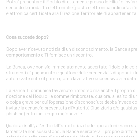
Potrai presentare il Modulo direttamente presso le Filiali o invi
secondo le modalità elettroniche (posta elettronica ordinaria all’i
elettronica certificata alla Direzione Territoriale di appartenenza 
Cosa succede dopo?
Dopo aver ricevuto notizia di un disconoscimento, la Banca apre 
comportamento
e Ti fornisce un riscontro.
La Banca, ove non sia immediatamente accertato il dolo o la colpa 
strumenti di pagamento e gestione delle credenziali, dispone il
autorizzate entro il primo giorno lavorativo successivo alla data 
La Banca Ti comunica l’avvenuto rimborso ma anche il proprio dirit
ricezione del Modulo, le somme rimborsate, qualora, all’esito di 
o colpa grave per cui l’operazione disconosciuta debba invece con
inviare la denuncia presentata all’Autorità Giudiziaria e/o qualsias
phishing) entro un tempo ragionevole.
Qualora risulti, all’esito dell’istruttoria, che le operazioni erano
lamentata non sussistono, la Banca eserciterà il proprio diritto ad
calendario dalla data di ricezione del Modulo, facendo precedere 