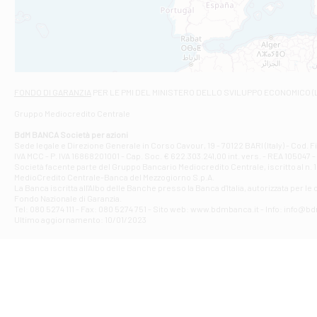
VIALE CRISPI 50
Filiale di Ars
Viale San Franc
Filiale di Asc
Via Napoli - As
Filiale di At
FONDO DI GARANZIA
PER LE PMI DEL MINISTERO DELLO SVILUPPO ECONOMICO (
Contrada Piana 
Gruppo Mediocredito Centrale
Filiale di At
Corso Elio Adria
BdM BANCA Società per azioni
Filiale di Ave
Sede legale e Direzione Generale in Corso Cavour, 19 - 70122 BARI (Italy) - Cod.
IVA MCC - P. IVA 16868201001 - Cap. Soc. € 622.303.241,00 int. vers. - REA 105047 -
VIA PARTENIO 4
Società facente parte del Gruppo Bancario Mediocredito Centrale, iscritto al n. 10
Filiale di Av
MedioCredito Centrale-Banca del Mezzogiorno S.p.A.
La Banca iscritta all'Albo delle Banche presso la Banca d'ltalia, autorizzata per le
VIA F. SAPORITO
Fondo Nazionale di Garanzia.
Filiale di Av
Tel: 080 5274 111 - Fax: 080 5274 751 - Sito web: www.bdmbanca.it - Info: info@b
Piazza Torlonia
Ultimo aggiornamento: 10/01/2023
Filiale di Avi
PIAZZA E. GIAN
Filiale di Bai
VIA G. LIPPIELL
Filiale di Bar
CORSO VITTORIO