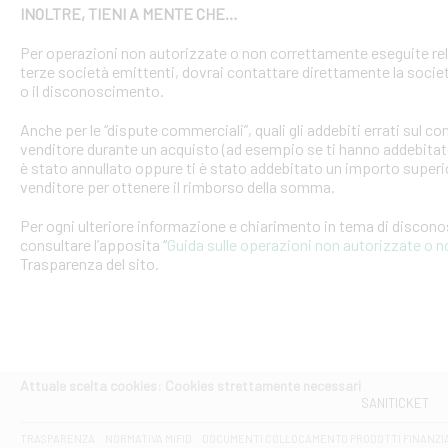
INOLTRE, TIENI A MENTE CHE…
Per operazioni non autorizzate o non correttamente eseguite rel
terze società emittenti, dovrai contattare direttamente la soci
o il disconoscimento.
Anche per le “dispute commerciali”, quali gli addebiti errati sul 
venditore durante un acquisto (ad esempio se ti hanno addebitato
è stato annullato oppure ti è stato addebitato un importo superio
venditore per ottenere il rimborso della somma.
Per ogni ulteriore informazione e chiarimento in tema di discon
consultare l’apposita “
Guida sulle operazioni non autorizzate o 
Trasparenza del sito.
Attuale scelta cookies: Cookies strettamente necessari
SANITICKET
TRASPARENZA
NORMATIVA MIFID
DOCUMENTI COLLOCAMENTO PRODOTTI FINANZI