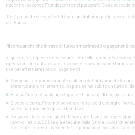
riscontro, secondo l’iter descritto nel paragrafo “Cosa succede d
Tieni presente che sarà effettuato un rimborso per le operazion
alla Banca.
Ricorda anche che in caso di furto, smarrimento o pagamenti no
In queste fattispecie è necessario, oltre alla tempestiva comuni
operazioni non autorizzate, richiedere la sospensione temporanea o
usa per effettuare i propri pagamenti:
Sospendi temporaneamente o blocca definitivamente la carta: s
stata rubata o hai smarrito, oppure se hai subito un furto di dat
Blocca l’internet banking o l’app: se ti accorgi di non aver a
Blocca la carta, l’internet banking e l’app: se ti accorgi di non 
conto come ad esempio un bonifico;
In caso di ricezione di addebiti non autorizzati per operazioni
(domiciliazioni/SDD) e già eseguite dalla Banca, puoi richieder
tuo conto corrente rivolgendoti, il prima possibile, direttamente 