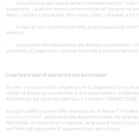
· custodire con ogni cura la carta e mantenere segreti i codici 
pagamento, i quali non devono essere conservati insieme, né anno
debito, credito o prepagata). Non vanno ceduti o divulgati a terzi
· in caso di furto o sottrazione delle proprie password, mod
definito;
· comunicare immediatamente alla Banca lo smarrimento, il furt
strumento di pagamento, secondo le modalità previste nel contra
Cosa fare in caso di operazione non autorizzata?
Se vieni a conoscenza di un’operazione di pagamento (o anche pi
indugio la Banca per avviare l’iter di disconoscimento, rivolgendoT
800005444, per chiamate dall’Italia, o il numero +390805215399, 
A seguito della ricezione della segnalazione, la Banca Ti chiederà 
disconosciment
i” unitamente alla documentazione che sarà nece
Nel Modulo, in modo chiaro e leggibile, avrai cura di inserire tutti 
verifiche sull’operazione di pagamento non autorizzata.