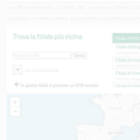
DAC6
IMPOSTAZIONI COOKIES
SICUREZZA
PSD2
NUOVE REGOLE EUROPEE SUL D
SUCCESSIONI
SOSTENIBILITA' GRUPPO
DISCONOSCIMENTO DI UNA OPERAZIONE DI 
Trova la filiale più vicina
FILIALI PIÙ VI
Filiale dell'A
Via Beato Cesid
Filiale di Ac
VIA SALENTO 42
La mia posizione
Filiale di Ala
Via Errico Ruggi
In questa filiale è presente un ATM evoluto
Filiale di Al
Via Roma, 13 - 
Filiale di Al
+
VIA VITTORIO V
−
Filiale di Am
STATALE 18/17 
Filiale di An
C.SO VITTORIO 
Filiale di And