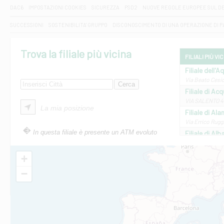
DAC6
IMPOSTAZIONI COOKIES
SICUREZZA
PSD2
NUOVE REGOLE EUROPEE SUL D
SUCCESSIONI
SOSTENIBILITA' GRUPPO
DISCONOSCIMENTO DI UNA OPERAZIONE DI 
Trova la filiale più vicina
FILIALI PIÙ VI
Filiale dell'A
Via Beato Cesid
Filiale di Ac
VIA SALENTO 42
La mia posizione
Filiale di Ala
Via Errico Ruggi
In questa filiale è presente un ATM evoluto
Filiale di Al
Via Roma, 13 - 
Filiale di Al
+
VIA VITTORIO V
−
Filiale di Am
STATALE 18/17 
Filiale di An
C.SO VITTORIO 
Filiale di And