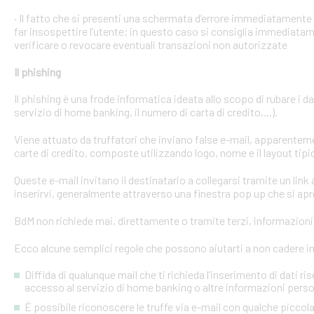
· Il fatto che si presenti una schermata d’errore immediatament
far insospettire l’utente; in questo caso si consiglia immediatame
verificare o revocare eventuali transazioni non autorizzate
Il phishing
Il phishing è una frode informatica ideata allo scopo di rubare i d
servizio di home banking, il numero di carta di credito,...).
Viene attuato da truffatori che inviano false e-mail, apparente
carte di credito, composte utilizzando logo, nome e il layout tipi
Queste e-mail invitano il destinatario a collegarsi tramite un link a
inserirvi, generalmente attraverso una finestra pop up che si apre
BdM non richiede mai, direttamente o tramite terzi, informazioni p
Ecco alcune semplici regole che possono aiutarti a non cadere in 
Diffida di qualunque mail che ti richieda l’inserimento di dati ri
accesso al servizio di home banking o altre informazioni perso
È possibile riconoscere le truffe via e-mail con qualche picco