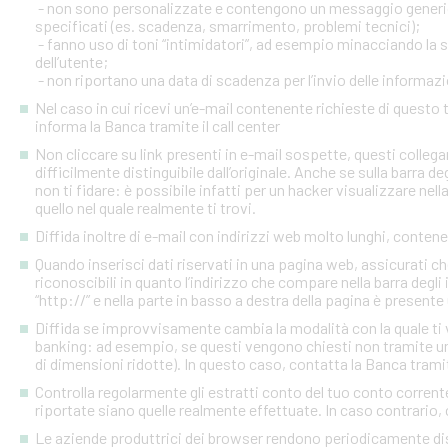
- non sono personalizzate e contengono un messaggio generico
specificati (es. scadenza, smarrimento, problemi tecnici);
- fanno uso di toni “intimidatori”, ad esempio minacciando la
dell’utente;
- non riportano una data di scadenza per l’invio delle informazi
Nel caso in cui ricevi un’e-mail contenente richieste di quest
informa la Banca tramite il call center
Non cliccare su link presenti in e-mail sospette, questi colleg
difficilmente distinguibile dall’originale. Anche se sulla barra de
non ti fidare: è possibile infatti per un hacker visualizzare nell
quello nel quale realmente ti trovi.
Diffida inoltre di e-mail con indirizzi web molto lunghi, contenen
Quando inserisci dati riservati in una pagina web, assicurati c
riconoscibili in quanto l’indirizzo che compare nella barra degl
“http://” e nella parte in basso a destra della pagina è presente
Diffida se improvvisamente cambia la modalità con la quale ti v
banking: ad esempio, se questi vengono chiesti non tramite un
di dimensioni ridotte). In questo caso, contatta la Banca tramite
Controlla regolarmente gli estratti conto del tuo conto corrente 
riportate siano quelle realmente effettuate. In caso contrario, c
Le aziende produttrici dei browser rendono periodicamente disp