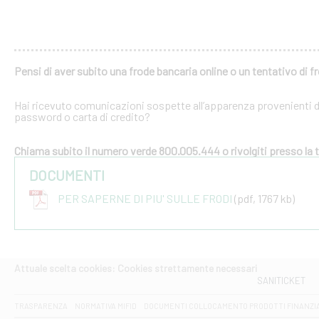
Pensi di aver subito una frode bancaria online o un tentativo di f
Hai ricevuto comunicazioni sospette all’apparenza provenienti dal
password o carta di credito?
Chiama subito il numero verde 800.005.444 o rivolgiti presso la tu
DOCUMENTI
PER SAPERNE DI PIU' SULLE FRODI
(pdf, 1767 kb)
Attuale scelta cookies: Cookies strettamente necessari
SANITICKET
TRASPARENZA
NORMATIVA MIFID
DOCUMENTI COLLOCAMENTO PRODOTTI FINANZI