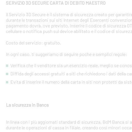
SERVIZIO 3D SECURE CARTA DI DEBITO MAESTRO
Il Servizio 3D Secure è il sistema di sicurezza creato per garant
durante le transazioni sui siti Internet degli Esercenti convenzion
pagamento dovrà, ove previsto, inserire il codice di sicurezza 
cellulare o notifica push sul device abilitato e il codice di sicure
Costo del servizio: gratuito.
In ogni caso, ti suggeriamo di seguire poche e semplici regole:
Verifica che il venditore sia un esercizio reale, meglio se conosci
Diffida degli accessi gratuiti a siti che richiedono i dati della 
Evita di inserire il numero della carta in siti non protetti da si
La sicurezza in Banca
In linea con i più aggiornati standard di sicurezza, BdM Banca si 
durante le operazioni di cassa in filiale, creando così minori occa