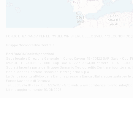
VIALE CRISPI 50
Filiale di Ars
Viale San Franc
Filiale di Asc
Via Napoli - As
Filiale di At
FONDO DI GARANZIA
PER LE PMI DEL MINISTERO DELLO SVILUPPO ECONOMICO (
Contrada Piana 
Gruppo Mediocredito Centrale
Filiale di At
Corso Elio Adria
BdM BANCA Società per azioni
Filiale di Ave
Sede legale e Direzione Generale in Corso Cavour, 19 - 70122 BARI (Italy) - Cod.
IVA MCC - P. IVA 16868201001 - Cap. Soc. € 622.303.241,00 int. vers. - REA 105047 -
VIA PARTENIO 4
Società facente parte del Gruppo Bancario Mediocredito Centrale, iscritto al n. 10
Filiale di Av
MedioCredito Centrale-Banca del Mezzogiorno S.p.A.
La Banca iscritta all'Albo delle Banche presso la Banca d'ltalia, autorizzata per le
VIA F. SAPORITO
Fondo Nazionale di Garanzia.
Filiale di Av
Tel: 080 5274 111 - Fax: 080 5274 751 - Sito web: www.bdmbanca.it - Info: info@b
Piazza Torlonia
Ultimo aggiornamento: 10/01/2023
Filiale di Avi
PIAZZA E. GIAN
Filiale di Bai
VIA G. LIPPIELL
Filiale di Bar
CORSO VITTORIO