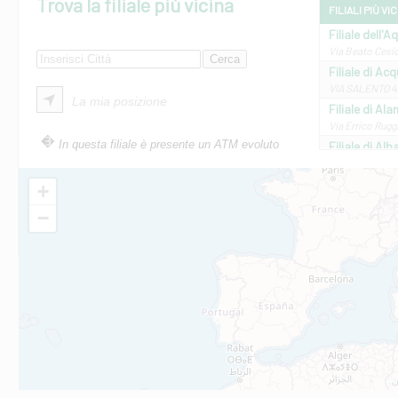
Trova la filiale più vicina
FILIALI PIÙ VI
Filiale dell'A
Via Beato Cesid
Filiale di Ac
VIA SALENTO 42
La mia posizione
Filiale di Ala
Via Errico Ruggi
In questa filiale è presente un ATM evoluto
Filiale di Al
Via Roma, 13 - 
Filiale di Al
+
VIA VITTORIO V
−
Filiale di Am
STATALE 18/17 
Filiale di An
C.SO VITTORIO 
Filiale di And
VIALE CRISPI 50
Filiale di Ars
Viale San Franc
Filiale di Asc
Via Napoli - As