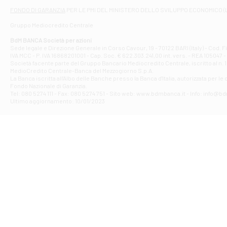
Filiale di At
FONDO DI GARANZIA
PER LE PMI DEL MINISTERO DELLO SVILUPPO ECONOMICO (
Contrada Piana 
Gruppo Mediocredito Centrale
Filiale di At
Corso Elio Adria
BdM BANCA Società per azioni
Filiale di Ave
Sede legale e Direzione Generale in Corso Cavour, 19 - 70122 BARI (Italy) - Cod.
IVA MCC - P. IVA 16868201001 - Cap. Soc. € 622.303.241,00 int. vers. - REA 105047 -
VIA PARTENIO 4
Società facente parte del Gruppo Bancario Mediocredito Centrale, iscritto al n. 10
Filiale di Av
MedioCredito Centrale-Banca del Mezzogiorno S.p.A.
La Banca iscritta all'Albo delle Banche presso la Banca d'ltalia, autorizzata per le
VIA F. SAPORITO
Fondo Nazionale di Garanzia.
Filiale di Av
Tel: 080 5274 111 - Fax: 080 5274 751 - Sito web: www.bdmbanca.it - Info: info@b
Piazza Torlonia
Ultimo aggiornamento: 10/01/2023
Filiale di Avi
PIAZZA E. GIAN
Filiale di Bai
VIA G. LIPPIELL
Filiale di Bar
CORSO VITTORIO
Filiale di Ba
VIALE PAPA GIOV
Filiale di Bar
VIA LEMBO 36 C
Filiale di Ba