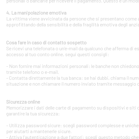
personali o bancarie per ricevere il pagamento. Questo è un modo 
4. La manipolazione emotiva
La vittima viene avvicinata da persone che si presentano come ami
approfittando della sensibilità e della fragilità emotiva degli anzi
Cosa fare in caso di contatto sospetto
Se ricevi una telefonata o un’e-mail da qualcuno che afferma di ess
accesso al tuo conto online, segui questi consigli:
- Non fornire mai informazioni personali: le banche non chiedono m
tramite telefono o e-mail.
- Contatta direttamente la tua banca: se hai dubbi, chiama il num
situazione e non chiamare il numero inviato tramite messaggio o
Sicurezza online
Memorizzare i dati delle carte di pagamento su dispositivi e siti
garantire la tua sicurezza:
- Utilizza password sicure: scegli password complesse e uniche 
per aiutarti a mantenerle sicure.
- Attiva l'autenticazione a due fattori: scegli questo metodo che