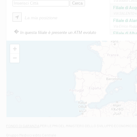
Via Beato Cesid
Filiale di Ac
VIA SALENTO 42
La mia posizione
Filiale di Ala
Via Errico Ruggi
In questa filiale è presente un ATM evoluto
Filiale di Al
Via Roma, 13 - 
Filiale di Al
+
VIA VITTORIO V
−
Filiale di Am
STATALE 18/17 
Filiale di An
C.SO VITTORIO 
Filiale di And
VIALE CRISPI 50
Filiale di Ars
Viale San Franc
Filiale di Asc
Via Napoli - As
Filiale di At
FONDO DI GARANZIA
PER LE PMI DEL MINISTERO DELLO SVILUPPO ECONOMICO (
Contrada Piana 
Gruppo Mediocredito Centrale
Filiale di At