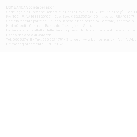
Corso Elio Adria
BdM BANCA Società per azioni
Filiale di Ave
Sede legale e Direzione Generale in Corso Cavour, 19 - 70122 BARI (Italy) - Cod.
IVA MCC - P. IVA 16868201001 - Cap. Soc. € 622.303.241,00 int. vers. - REA 105047 -
VIA PARTENIO 4
Società facente parte del Gruppo Bancario Mediocredito Centrale, iscritto al n. 10
Filiale di Av
MedioCredito Centrale-Banca del Mezzogiorno S.p.A.
La Banca iscritta all'Albo delle Banche presso la Banca d'ltalia, autorizzata per le
VIA F. SAPORITO
Fondo Nazionale di Garanzia.
Filiale di Av
Tel: 080 5274 111 - Fax: 080 5274 751 - Sito web: www.bdmbanca.it - Info: info@b
Piazza Torlonia
Ultimo aggiornamento: 10/01/2023
Filiale di Avi
PIAZZA E. GIAN
Filiale di Bai
VIA G. LIPPIELL
Filiale di Bar
CORSO VITTORIO
Filiale di Ba
VIALE PAPA GIOV
Filiale di Bar
VIA LEMBO 36 C
Filiale di Ba
VIA AMENDOLA 1
Filiale di Ba
VIA FAVIA 3 - Ba