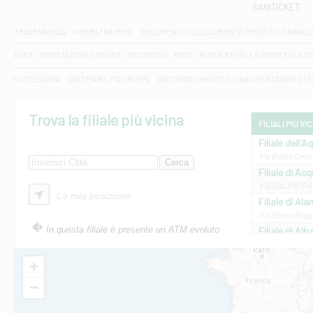
SANITICKET
TRASPARENZA
NORMATIVA MIFID
DOCUMENTI COLLOCAMENTO PRODOTTI FINANZI
DAC6
IMPOSTAZIONI COOKIES
SICUREZZA
PSD2
NUOVE REGOLE EUROPEE SUL D
SUCCESSIONI
SOSTENIBILITA' GRUPPO
DISCONOSCIMENTO DI UNA OPERAZIONE DI 
Trova la filiale più vicina
FILIALI PIÙ VI
Filiale dell'A
Via Beato Cesid
Filiale di Ac
VIA SALENTO 42
La mia posizione
Filiale di Ala
Via Errico Ruggi
In questa filiale è presente un ATM evoluto
Filiale di Al
Via Roma, 13 - 
Filiale di Al
+
VIA VITTORIO V
−
Filiale di Am
STATALE 18/17 