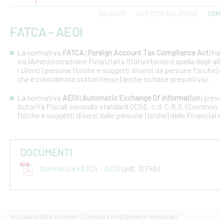
CHI SIAMO
INVESTOR RELATIONS
COM
FATCA - AEOI
La normativa
FATCA
(
Foreign Account Tax Compliance Act
) h
tra l’Amministrazione Finanziaria Statunitense e quella degli altri
i clienti (persone fisiche e soggetti diversi da persone fisiche) 
che è considerata statunitense (anche su base presuntiva).
La normativa
AEOI
(
Automatic Exchange Of Information
) prev
Autorità Fiscali secondo standard OCSE, c.d. C.R.S. (Common R
fisiche e soggetti diversi dalle persone fisiche) delle Financial 
DOCUMENTI
Normativa FATCA - AEOI
(pdf, 127 kb)
Attuale scelta cookies: Cookies strettamente necessari