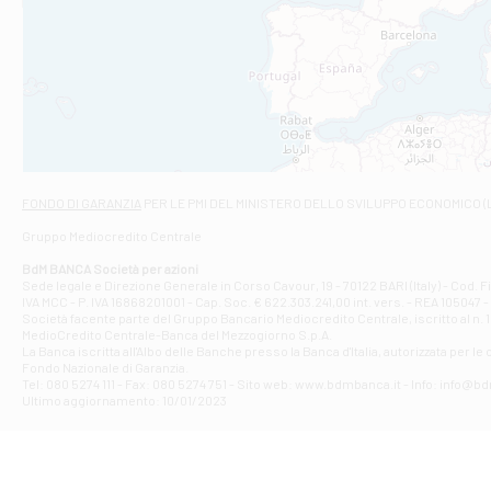
Filiale di An
C.SO VITTORIO 
Filiale di And
VIALE CRISPI 50
Filiale di Ars
Viale San Franc
Filiale di Asc
Via Napoli - As
Filiale di At
FONDO DI GARANZIA
PER LE PMI DEL MINISTERO DELLO SVILUPPO ECONOMICO (
Contrada Piana 
Gruppo Mediocredito Centrale
Filiale di At
Corso Elio Adria
BdM BANCA Società per azioni
Filiale di Ave
Sede legale e Direzione Generale in Corso Cavour, 19 - 70122 BARI (Italy) - Cod.
IVA MCC - P. IVA 16868201001 - Cap. Soc. € 622.303.241,00 int. vers. - REA 105047 -
VIA PARTENIO 4
Società facente parte del Gruppo Bancario Mediocredito Centrale, iscritto al n. 10
Filiale di Av
MedioCredito Centrale-Banca del Mezzogiorno S.p.A.
La Banca iscritta all'Albo delle Banche presso la Banca d'ltalia, autorizzata per le
VIA F. SAPORITO
Fondo Nazionale di Garanzia.
Filiale di Av
Tel: 080 5274 111 - Fax: 080 5274 751 - Sito web: www.bdmbanca.it - Info: info@b
Piazza Torlonia
Ultimo aggiornamento: 10/01/2023
Filiale di Avi
PIAZZA E. GIAN
Filiale di Bai
VIA G. LIPPIELL