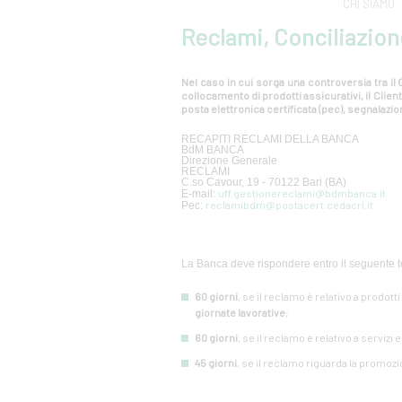
CHI SIAMO
Reclami, Conciliazion
Nel caso in cui sorga una controversia tra il C
collocamento di prodotti assicurativi, il Cli
posta elettronica certificata (pec), segnalazion
RECAPITI RECLAMI DELLA BANCA
BdM BANCA
Direzione Generale
RECLAMI
C.so Cavour, 19 - 70122 Bari (BA)
uff.gestionereclami@bdmbanca.it
E-mail:
reclamibdm@postacert.cedacri.it
Pec:
La Banca deve rispondere entro il seguente t
60 giorni
, se il reclamo è relativo a prodott
giornate lavorative
;
60 giorni
, se il reclamo è relativo a servizi 
45 giorni
, se il reclamo riguarda la promozi