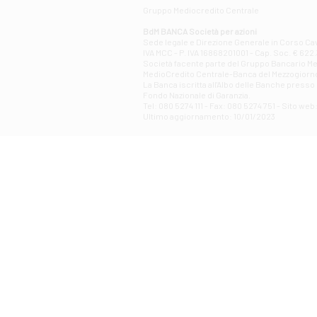
Gruppo Mediocredito Centrale
BdM BANCA Società per azioni
Sede legale e Direzione Generale in Corso Cavo
IVA MCC - P. IVA 16868201001 - Cap. Soc. € 622.3
Società facente parte del Gruppo Bancario Medio
MedioCredito Centrale-Banca del Mezzogiorno
La Banca iscritta all'Albo delle Banche presso l
Fondo Nazionale di Garanzia.
Tel: 080 5274 111 - Fax: 080 5274 751 - Sito w
Ultimo aggiornamento: 10/01/2023