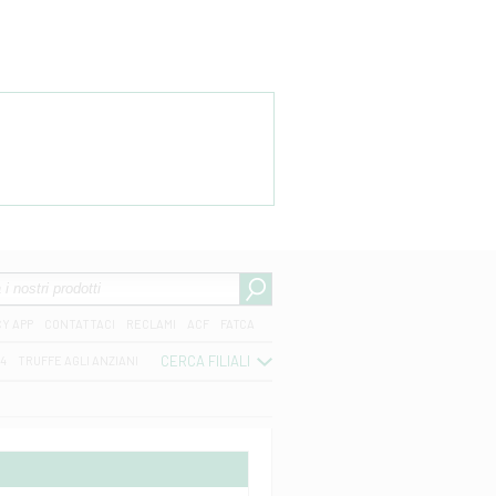
CY APP
CONTATTACI
RECLAMI
ACF
FATCA
CERCA FILIALI
04
TRUFFE AGLI ANZIANI