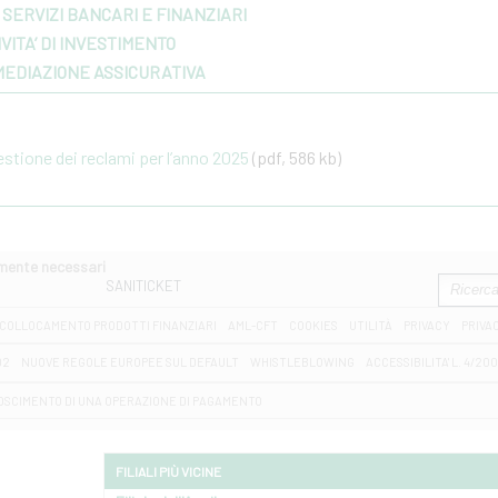
SERVIZI BANCARI E FINANZIARI
VITA’ DI INVESTIMENTO
MEDIAZIONE ASSICURATIVA
gestione dei reclami per l’anno 2025
(pdf, 586 kb)
amente necessari
SANITICKET
COLLOCAMENTO PRODOTTI FINANZIARI
AML-CFT
COOKIES
UTILITÀ
PRIVACY
PRIVA
D2
NUOVE REGOLE EUROPEE SUL DEFAULT
WHISTLEBLOWING
ACCESSIBILITA' L. 4/20
OSCIMENTO DI UNA OPERAZIONE DI PAGAMENTO
FILIALI PIÙ VICINE