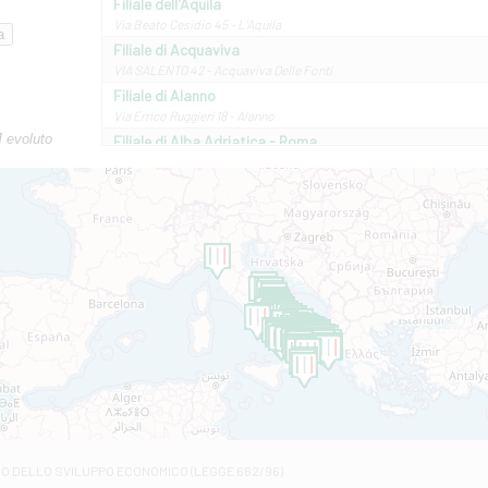
Filiale dell'Aquila
Via Beato Cesidio 45 - L'Aquila
Filiale di Acquaviva
VIA SALENTO 42 - Acquaviva Delle Fonti
Filiale di Alanno
Via Errico Ruggieri 18 - Alanno
M evoluto
Filiale di Alba Adriatica - Roma
Via Roma, 13 - Alba Adriatica
Filiale di Altamura
VIA VITTORIO VENETO 79/81 A - Altamura
Filiale di Amantea
STATALE 18/17 - Amantea
Filiale di Andretta
C.SO VITTORIO VENETO 8 - Andretta
Filiale di Andria 1 - Crispi
VIALE CRISPI 50/A - Andria
Filiale di Arsita
Viale San Francesco 6/b - Arsita
Filiale di Ascoli Piceno
Via Napoli - Ascoli Piceno
Filiale di Atessa
RO DELLO SVILUPPO ECONOMICO (LEGGE 662/96)
Contrada Piana La Fara - Via per Piazzano snc - Atessa