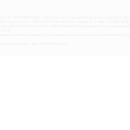
Filiale di Atri - Corso Adriano
Corso Elio Adriano, 1 - Atri
Filiale di Avellino - Partenio
ur, 19 - 70122 BARI (Italy) - Cod. Fiscale e iscrizione Registro Imprese di Bari n. 
03.241,00 int. vers. - REA 105047 - Cod. ABI 5424 - Albo Az. Cr. n. 4616 - Cod. BIC BPB
VIA PARTENIO 48 - Avellino
credito Centrale, iscritto al n. 10680 dell'Albo dei Gruppi Bancari e soggetta all'att
Filiale di Aversa
 S.p.A.
a Banca d'ltalia, autorizzata per le operazioni valutarie e in cambi ed aderente al Fond
VIA F. SAPORITO, 27/A - Aversa
Filiale di Avezzano - Piazza Torlonia
eb: www.bdmbanca.it - Info: info@bdmbanca.it
Piazza Torlonia - Avezzano
Filiale di Avigliano
PIAZZA E. GIANTURCO 49 - Avigliano
Filiale di Baiano
VIA G. LIPPIELLO 33 - Baiano
Filiale di Bari - Corso Vittorio Emanuele II
CORSO VITTORIO EMANUELE II, 86 - Bari
Filiale di Bari 10 - Papa Giovanni
VIALE PAPA GIOVANNI XXIII 131 - Bari
Filiale di Bari 11 - Lembo
VIA LEMBO 36 C/H - Bari
Filiale di Bari 2 - Amendola
VIA AMENDOLA 193/A - Bari
Filiale di Bari 4 - Poggiofranco