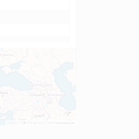
LEAFLET
| ©
OPENSTREETMAP
contributors