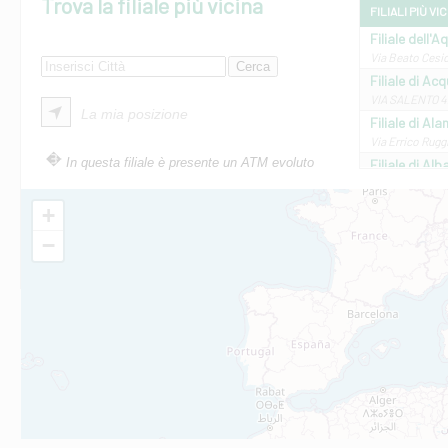
Trova la filiale più vicina
FILIALI PIÙ VI
Filiale dell'A
Via Beato Cesid
Filiale di Ac
VIA SALENTO 42
La mia posizione
Filiale di Ala
Via Errico Ruggi
In questa filiale è presente un ATM evoluto
Filiale di Al
Via Roma, 13 - 
Filiale di Al
+
VIA VITTORIO V
−
Filiale di Am
STATALE 18/17 
Filiale di An
C.SO VITTORIO 
Filiale di And
VIALE CRISPI 50
Filiale di Ars
Viale San Franc
Filiale di Asc
Via Napoli - As