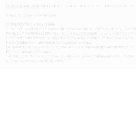
Filiale di At
FONDO DI GARANZIA
PER LE PMI DEL MINISTERO DELLO SVILUPPO ECONOMICO (
Contrada Piana 
Gruppo Mediocredito Centrale
Filiale di At
Corso Elio Adria
BdM BANCA Società per azioni
Filiale di Ave
Sede legale e Direzione Generale in Corso Cavour, 19 - 70122 BARI (Italy) - Cod.
IVA MCC - P. IVA 16868201001 - Cap. Soc. € 622.303.241,00 int. vers. - REA 105047 -
VIA PARTENIO 4
Società facente parte del Gruppo Bancario Mediocredito Centrale, iscritto al n. 10
Filiale di Av
MedioCredito Centrale-Banca del Mezzogiorno S.p.A.
La Banca iscritta all'Albo delle Banche presso la Banca d'ltalia, autorizzata per le
VIA F. SAPORITO
Fondo Nazionale di Garanzia.
Filiale di Av
Tel: 080 5274 111 - Fax: 080 5274 751 - Sito web: www.bdmbanca.it - Info: info@b
Piazza Torlonia
Ultimo aggiornamento: 10/01/2023
Filiale di Avi
PIAZZA E. GIAN
Filiale di Bai
VIA G. LIPPIELL
Filiale di Bar
CORSO VITTORIO
Filiale di Ba
VIALE PAPA GIOV
Filiale di Bar
VIA LEMBO 36 C
Filiale di Ba