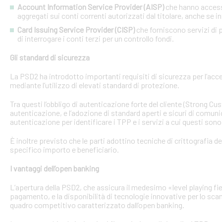
Account Information Service Provider (AISP)
che hanno accesso
aggregati sui conti correnti autorizzati dal titolare, anche se in
Card Issuing Service Provider (CISP)
che forniscono servizi di p
di interrogare i conti terzi per un controllo fondi.
Gli standard di sicurezza
La PSD2 ha introdotto importanti requisiti di sicurezza per l’acce
mediante l’utilizzo di elevati standard di protezione.
Tra questi l’obbligo di autenticazione forte del cliente (Strong C
autenticazione, e l’adozione di standard aperti e sicuri di comunic
autenticazione per identificare i TPP e i servizi a cui questi sono 
È inoltre previsto che le parti adottino tecniche di crittografia d
specifico importo e beneficiario.
I vantaggi dell’open banking
L’apertura della PSD2, che assicura il medesimo «level playing field
pagamento, e la disponibilità di tecnologie innovative per lo sca
quadro competitivo caratterizzato dall’open banking.