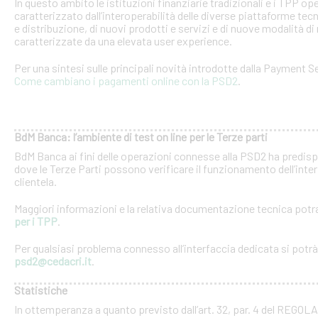
In questo ambito le istituzioni finanziarie tradizionali e i TPP o
caratterizzato dall’interoperabilità delle diverse piattaforme tec
e distribuzione, di nuovi prodotti e servizi e di nuove modalità di 
caratterizzate da una elevata user experience.
Per una sintesi sulle principali novità introdotte dalla Payment Se
Come cambiano i pagamenti online con la PSD2
.
BdM Banca: l’ambiente di test on line per le Terze parti
BdM Banca ai fini delle operazioni connesse alla PSD2 ha predispo
dove le Terze Parti possono verificare il funzionamento dell’inter
clientela.
Maggiori informazioni e la relativa documentazione tecnica potra
per i TPP
.
Per qualsiasi problema connesso all’interfaccia dedicata si potrà c
psd2@cedacri.it
.
Statistiche
In ottemperanza a quanto previsto dall’art. 32, par. 4 del RE