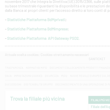
novembre 2017 che integra la Direttiva (UE) 2015/2366, sulle piat
su base trimestrale riguardanti la disponibilità e le prestazioni 
dalla Banca ai propri clienti per l’accesso diretto ai loro conti di
-
Statistiche Piattaforma BdMprivati
;
-
Statistiche Piattaforma BdMimprese
;
-
Statistiche Piattaforma API Gateway PSD2
.
Attuale scelta cookies: Cookies strettamente necessari
SANITICKET
TRASPARENZA
NORMATIVA MIFID
DOCUMENTI COLLOCAMENTO PRODOTTI FINANZI
DAC6
IMPOSTAZIONI COOKIES
SICUREZZA
PSD2
NUOVE REGOLE EUROPEE SUL D
SUCCESSIONI
SOSTENIBILITA' GRUPPO
DISCONOSCIMENTO DI UNA OPERAZIONE DI 
Trova la filiale più vicina
FILIALI PIÙ VI
Filiale dell'A