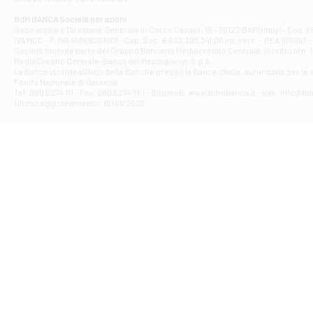
Filiale di At
Corso Elio Adria
BdM BANCA Società per azioni
Filiale di Ave
Sede legale e Direzione Generale in Corso Cavour, 19 - 70122 BARI (Italy) - Cod.
IVA MCC - P. IVA 16868201001 - Cap. Soc. € 622.303.241,00 int. vers. - REA 105047 -
VIA PARTENIO 4
Società facente parte del Gruppo Bancario Mediocredito Centrale, iscritto al n. 10
Filiale di Av
MedioCredito Centrale-Banca del Mezzogiorno S.p.A.
La Banca iscritta all'Albo delle Banche presso la Banca d'ltalia, autorizzata per le
VIA F. SAPORITO
Fondo Nazionale di Garanzia.
Filiale di Av
Tel: 080 5274 111 - Fax: 080 5274 751 - Sito web: www.bdmbanca.it - Info: info@b
Piazza Torlonia
Ultimo aggiornamento: 10/01/2023
Filiale di Avi
PIAZZA E. GIAN
Filiale di Bai
VIA G. LIPPIELL
Filiale di Bar
CORSO VITTORIO
Filiale di Ba
VIALE PAPA GIOV
Filiale di Bar
VIA LEMBO 36 C
Filiale di Ba
VIA AMENDOLA 1
Filiale di Ba
VIA FAVIA 3 - Ba