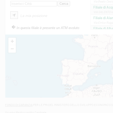
Via Beato Cesid
Filiale di Ac
VIA SALENTO 42
La mia posizione
Filiale di Ala
Via Errico Ruggi
In questa filiale è presente un ATM evoluto
Filiale di Al
Via Roma, 13 - 
Filiale di Al
+
VIA VITTORIO V
−
Filiale di Am
STATALE 18/17 
Filiale di An
C.SO VITTORIO 
Filiale di And
VIALE CRISPI 50
Filiale di Ars
Viale San Franc
Filiale di Asc
Via Napoli - As
Filiale di At
FONDO DI GARANZIA
PER LE PMI DEL MINISTERO DELLO SVILUPPO ECONOMICO (
Contrada Piana 
Gruppo Mediocredito Centrale