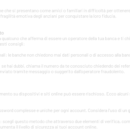
e che si presentano come amici o familiari in difficoltà per ottenere
 fragilità emotiva degli anziani per conquistare la loro fiducia.
to
a qualcuno che afferma di essere un operatore della tua banca e ti chi
esti consigli:
li: le banche non chiedono mai dati personali o di accesso alla banca
 se hai dubbi, chiama il numero da te conosciuto chiedendo dei refere
inviato tramite messaggio o suggerito dall’operatore fraudolento.
amento su dispositivi e siti online può essere rischioso. Ecco alcuni
assword complesse e uniche per ogni account. Considera l'uso di un
ri: scegli questo metodo che attraverso due elementi di verifica, co
enta il livello di sicurezza ai tuoi account online.