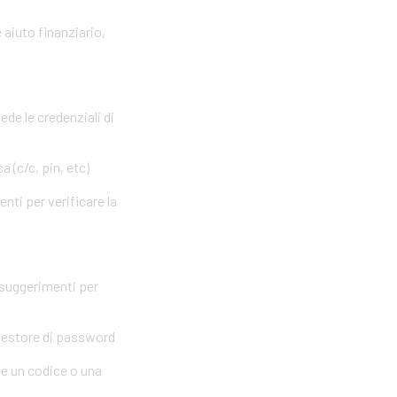
 aiuto finanziario,
ede le credenziali di
 (c/c, pin, etc)
nti per verificare la
 suggerimenti per
 gestore di password
me un codice o una