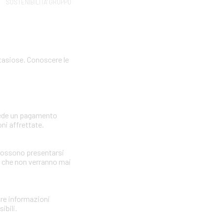
SOSTENIBILITA' GRUPPO
ntasiose. Conoscere le
hiede un pagamento
ni affrettate.
i possono presentarsi
i che non verranno mai
nire informazioni
ibili.