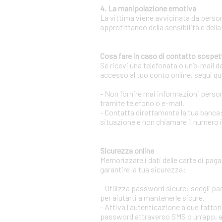
4. La manipolazione emotiva
La vittima viene avvicinata da person
approfittando della sensibilità e della
Cosa fare in caso di contatto sospet
Se ricevi una telefonata o un’e-mail d
accesso al tuo conto online, segui qu
- Non fornire mai informazioni persona
tramite telefono o e-mail.
- Contatta direttamente la tua banca:
situazione e non chiamare il numero 
Sicurezza online
Memorizzare i dati delle carte di pag
garantire la tua sicurezza:
- Utilizza password sicure: scegli p
per aiutarti a mantenerle sicure.
- Attiva l'autenticazione a due fatto
password attraverso SMS o un’app, aum