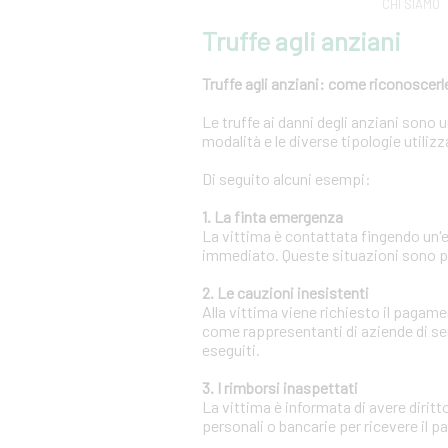
CHI SIAMO
Truffe agli anziani
Truffe agli anziani: come riconoscerle
Le truffe ai danni degli anziani sono
modalità e le diverse tipologie utili
Di seguito alcuni esempi:
1. La finta emergenza
La vittima è contattata fingendo un
immediato. Queste situazioni sono pr
2. Le cauzioni inesistenti
Alla vittima viene richiesto il pagam
come rappresentanti di aziende di se
eseguiti.
3. I rimborsi inaspettati
La vittima è informata di avere diritt
personali o bancarie per ricevere il 