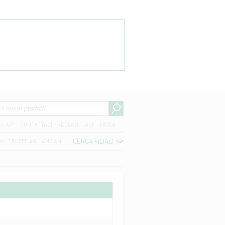
CY APP
CONTATTACI
RECLAMI
ACF
FATCA
CERCA FILIALI
04
TRUFFE AGLI ANZIANI