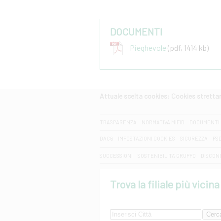
DOCUMENTI
Pieghevole
(pdf, 1414 kb)
Attuale scelta cookies: Cookies strett
CERCA
TRASPARENZA
NORMATIVA MIFID
DOCUMENTI 
DAC6
IMPOSTAZIONI COOKIES
SICUREZZA
PS
SUCCESSIONI
SOSTENIBILITA' GRUPPO
DISCON
Trova la filiale più vicina