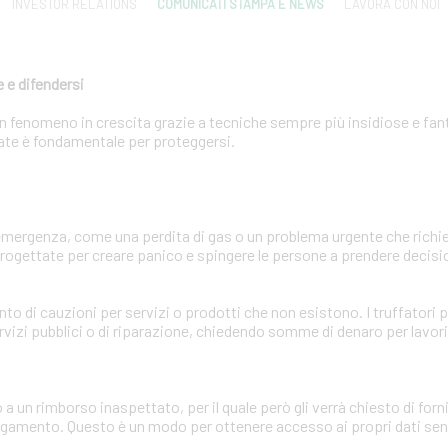
INVESTOR RELATIONS
COMUNICATI STAMPA E NEWS
LAVORA CON NOI
 e difendersi
 un fenomeno in crescita grazie a tecniche sempre più insidiose e fa
zzate è fondamentale per proteggersi.
'emergenza, come una perdita di gas o un problema urgente che ric
ogettate per creare panico e spingere le persone a prendere decisio
ento di cauzioni per servizi o prodotti che non esistono. I truffator
rvizi pubblici o di riparazione, chiedendo somme di denaro per lavor
o a un rimborso inaspettato, per il quale però gli verrà chiesto di for
pagamento. Questo è un modo per ottenere accesso ai propri dati sens