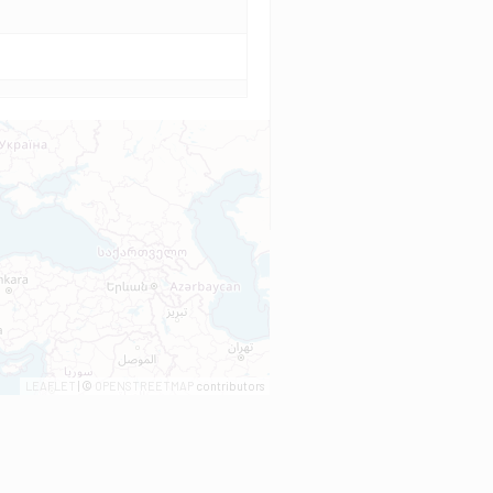
LEAFLET
| ©
OPENSTREETMAP
contributors