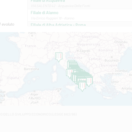
Filiale di Acquaviva
VIA SALENTO 42 - Acquaviva Delle Fonti
Filiale di Alanno
Via Errico Ruggieri 18 - Alanno
M evoluto
Filiale di Alba Adriatica - Roma
Via Roma, 13 - Alba Adriatica
Filiale di Altamura
VIA VITTORIO VENETO 79/81 A - Altamura
Filiale di Amantea
STATALE 18/17 - Amantea
Filiale di Andretta
C.SO VITTORIO VENETO 8 - Andretta
Filiale di Andria 1 - Crispi
VIALE CRISPI 50/A - Andria
Filiale di Arsita
Viale San Francesco 6/b - Arsita
Filiale di Ascoli Piceno
Via Napoli - Ascoli Piceno
Filiale di Atessa
RO DELLO SVILUPPO ECONOMICO (LEGGE 662/96)
Contrada Piana La Fara - Via per Piazzano snc - Atessa
Filiale di Atri - Corso Adriano
Corso Elio Adriano, 1 - Atri