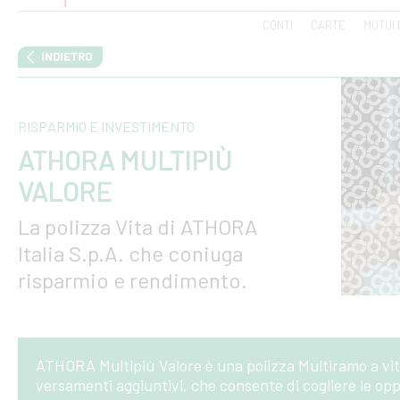
CONTI
CARTE
MUTUI 
RISPARMIO E INVESTIMENTO
ATHORA MULTIPIÙ
VALORE
La polizza Vita di ATHORA
Italia S.p.A. che coniuga
risparmio e rendimento.
ATHORA Multipiù Valore è una polizza Multiramo a vita 
versamenti aggiuntivi, che consente di cogliere le opp