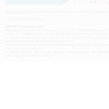
Via Napoli - As
Filiale di At
FONDO DI GARANZIA
PER LE PMI DEL MINISTERO DELLO SVILUPPO ECONOMICO (
Contrada Piana 
Gruppo Mediocredito Centrale
Filiale di At
Corso Elio Adria
BdM BANCA Società per azioni
Filiale di Ave
Sede legale e Direzione Generale in Corso Cavour, 19 - 70122 BARI (Italy) - Cod.
IVA MCC - P. IVA 16868201001 - Cap. Soc. € 622.303.241,00 int. vers. - REA 105047 -
VIA PARTENIO 4
Società facente parte del Gruppo Bancario Mediocredito Centrale, iscritto al n. 10
Filiale di Av
MedioCredito Centrale-Banca del Mezzogiorno S.p.A.
La Banca iscritta all'Albo delle Banche presso la Banca d'ltalia, autorizzata per le
VIA F. SAPORITO
Fondo Nazionale di Garanzia.
Filiale di Av
Tel: 080 5274 111 - Fax: 080 5274 751 - Sito web: www.bdmbanca.it - Info: info@b
Piazza Torlonia
Ultimo aggiornamento: 10/01/2023
Filiale di Avi
PIAZZA E. GIAN
Filiale di Bai
VIA G. LIPPIELL
Filiale di Bar
CORSO VITTORIO
Filiale di Ba
VIALE PAPA GIOV
Filiale di Bar
VIA LEMBO 36 C