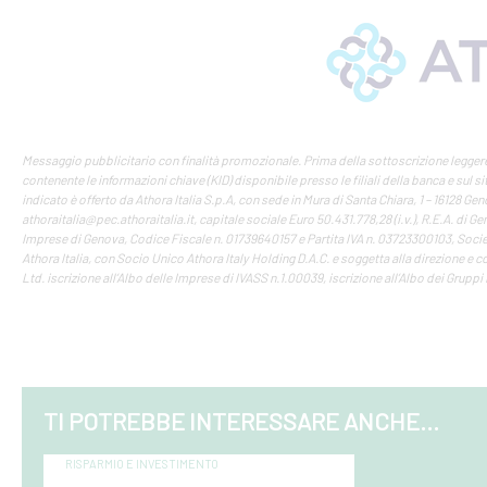
Messaggio pubblicitario con finalità promozionale. Prima della sottoscrizione leggere
contenente le informazioni chiave (KID) disponibile presso le filiali della banca e sul s
indicato è offerto da Athora Italia S.p.A, con sede in Mura di Santa Chiara, 1 – 16128 Ge
athoraitalia@pec.athoraitalia.it, capitale sociale Euro 50.431.778,28 (i.v.), R.E.A. di G
Imprese di Genova, Codice Fiscale n. 01739640157 e Partita IVA n. 03723300103, Soc
Athora Italia, con Socio Unico Athora Italy Holding D.A.C. e soggetta alla direzione e
Ltd. iscrizione all’Albo delle Imprese di IVASS n.1.00039, iscrizione all’Albo dei Gruppi
TI POTREBBE INTERESSARE ANCHE...
RISPARMIO E INVESTIMENTO