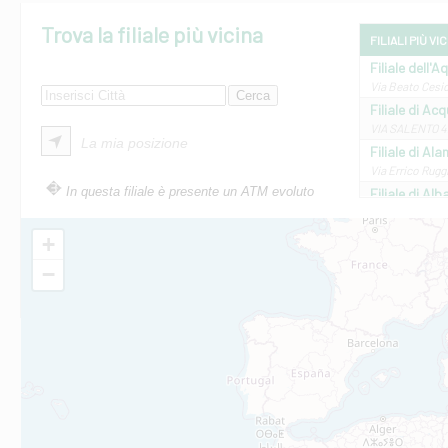
Trova la filiale più vicina
FILIALI PIÙ VI
Filiale dell'A
Via Beato Cesid
Filiale di Ac
VIA SALENTO 42
La mia posizione
Filiale di Ala
Via Errico Ruggi
In questa filiale è presente un ATM evoluto
Filiale di Al
Via Roma, 13 - 
Filiale di Al
+
VIA VITTORIO V
−
Filiale di Am
STATALE 18/17 
Filiale di An
C.SO VITTORIO 
Filiale di And
VIALE CRISPI 50
Filiale di Ars
Viale San Franc
Filiale di Asc