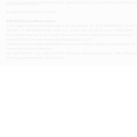
FONDO DI GARANZIA
PER LE PMI DEL MINISTERO DELLO SVILUPPO ECONOMICO (
Contrada Piana 
Gruppo Mediocredito Centrale
Filiale di At
Corso Elio Adria
BdM BANCA Società per azioni
Filiale di Ave
Sede legale e Direzione Generale in Corso Cavour, 19 - 70122 BARI (Italy) - Cod.
IVA MCC - P. IVA 16868201001 - Cap. Soc. € 622.303.241,00 int. vers. - REA 105047 -
VIA PARTENIO 4
Società facente parte del Gruppo Bancario Mediocredito Centrale, iscritto al n. 10
Filiale di Av
MedioCredito Centrale-Banca del Mezzogiorno S.p.A.
La Banca iscritta all'Albo delle Banche presso la Banca d'ltalia, autorizzata per le
VIA F. SAPORITO
Fondo Nazionale di Garanzia.
Filiale di Av
Tel: 080 5274 111 - Fax: 080 5274 751 - Sito web: www.bdmbanca.it - Info: info@b
Piazza Torlonia
Ultimo aggiornamento: 10/01/2023
Filiale di Avi
PIAZZA E. GIAN
Filiale di Bai
VIA G. LIPPIELL
Filiale di Bar
CORSO VITTORIO
Filiale di Ba
VIALE PAPA GIOV
Filiale di Bar
VIA LEMBO 36 C
Filiale di Ba
VIA AMENDOLA 1