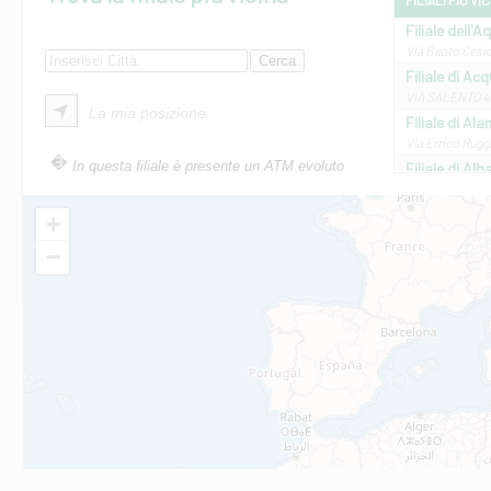
FILIALI PIÙ VI
Filiale dell'A
Via Beato Cesid
Filiale di Ac
VIA SALENTO 42
La mia posizione
Filiale di Ala
Via Errico Ruggi
In questa filiale è presente un ATM evoluto
Filiale di Al
Via Roma, 13 - 
Filiale di Al
+
VIA VITTORIO V
−
Filiale di Am
STATALE 18/17 
Filiale di An
C.SO VITTORIO 
Filiale di And
VIALE CRISPI 50
Filiale di Ars
Viale San Franc
Filiale di Asc
Via Napoli - As
Filiale di At