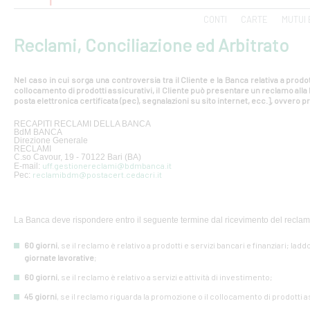
CONTI
CARTE
MUTUI 
Reclami, Conciliazione ed Arbitrato
Nel caso in cui sorga una controversia tra il Cliente e la Banca relativa a prodot
collocamento di prodotti assicurativi, il Cliente può presentare un reclamo all
posta elettronica certificata (pec), segnalazioni su sito internet, ecc.], ovvero pr
RECAPITI RECLAMI DELLA BANCA
BdM BANCA
Direzione Generale
RECLAMI
C.so Cavour, 19 - 70122 Bari (BA)
uff.gestionereclami@bdmbanca.it
E-mail:
reclamibdm@postacert.cedacri.it
Pec:
La Banca deve rispondere entro il seguente termine dal ricevimento del reclam
60 giorni
, se il reclamo è relativo a prodotti e servizi bancari e finanziari; lad
giornate lavorative
;
60 giorni
, se il reclamo è relativo a servizi e attività di investimento;
45 giorni
, se il reclamo riguarda la promozione o il collocamento di prodotti a