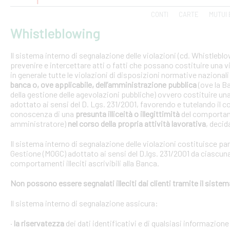
CONTI
CARTE
MUTUI 
Whistleblowing
Il sistema interno di segnalazione delle violazioni (cd. Whistlebl
prevenire e intercettare atti o fatti che possano costituire una vi
in generale tutte le violazioni di disposizioni normative nazional
banca o, ove applicabile, dell’amministrazione pubblica
(ove la B
della gestione delle agevolazioni pubbliche) ovvero costituire un
adottato ai sensi del D. Lgs. 231/2001, favorendo e tutelando i
conoscenza di una
presunta illiceità o illegittimità
del comportam
amministratore)
nel corso della propria attività lavorativa
, decida
Il sistema interno di segnalazione delle violazioni costituisce pa
Gestione (MOGC) adottato ai sensi del D.lgs. 231/2001 da ciascuna
comportamenti illeciti ascrivibili alla Banca.
Non possono essere segnalati illeciti dai clienti tramite il siste
Il sistema interno di segnalazione assicura:
·
la riservatezza
dei dati identificativi e di qualsiasi informazione