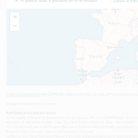
In questa filiale è presente un ATM evoluto
Filiale di Al
Via Roma, 13 - 
Filiale di Al
+
VIA VITTORIO V
−
Filiale di Am
STATALE 18/17 
Filiale di An
C.SO VITTORIO 
Filiale di And
VIALE CRISPI 50
Filiale di Ars
Viale San Franc
Filiale di Asc
Via Napoli - As
Filiale di At
FONDO DI GARANZIA
PER LE PMI DEL MINISTERO DELLO SVILUPPO ECONOMICO (
Contrada Piana 
Gruppo Mediocredito Centrale
Filiale di At
Corso Elio Adria
BdM BANCA Società per azioni
Filiale di Ave
Sede legale e Direzione Generale in Corso Cavour, 19 - 70122 BARI (Italy) - Cod.
IVA MCC - P. IVA 16868201001 - Cap. Soc. € 622.303.241,00 int. vers. - REA 105047 -
VIA PARTENIO 4
Società facente parte del Gruppo Bancario Mediocredito Centrale, iscritto al n. 10
Filiale di Av
MedioCredito Centrale-Banca del Mezzogiorno S.p.A.
La Banca iscritta all'Albo delle Banche presso la Banca d'ltalia, autorizzata per le
VIA F. SAPORITO