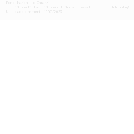
Fondo Nazionale di Garanzia.
Filiale di Av
Tel: 080 5274 111 - Fax: 080 5274 751 - Sito web: www.bdmbanca.it - Info: info@b
Piazza Torlonia
Ultimo aggiornamento: 10/01/2023
Filiale di Avi
PIAZZA E. GIAN
Filiale di Bai
VIA G. LIPPIELL
Filiale di Bar
CORSO VITTORIO
Filiale di Ba
VIALE PAPA GIOV
Filiale di Bar
VIA LEMBO 36 C
Filiale di Ba
VIA AMENDOLA 1
Filiale di Ba
VIA FAVIA 3 - Ba
Filiale di Bar
VIALE JAPIGIA 1
Filiale di Bar
STRADA PALUMBO
Filiale di Bar