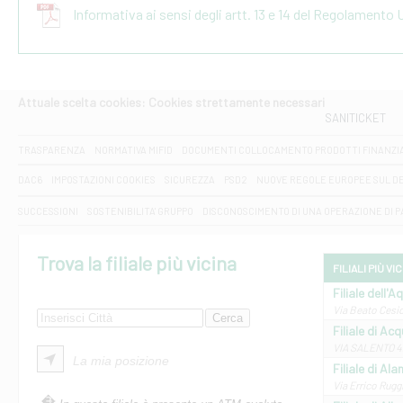
Informativa ai sensi degli artt. 13 e 14 del Regolamento
Attuale scelta cookies: Cookies strettamente necessari
SANITICKET
TRASPARENZA
NORMATIVA MIFID
DOCUMENTI COLLOCAMENTO PRODOTTI FINANZI
DAC6
IMPOSTAZIONI COOKIES
SICUREZZA
PSD2
NUOVE REGOLE EUROPEE SUL D
SUCCESSIONI
SOSTENIBILITA' GRUPPO
DISCONOSCIMENTO DI UNA OPERAZIONE DI 
Trova la filiale più vicina
FILIALI PIÙ VI
Filiale dell'A
Via Beato Cesid
Filiale di Ac
VIA SALENTO 42
La mia posizione
Filiale di Ala
Via Errico Ruggi