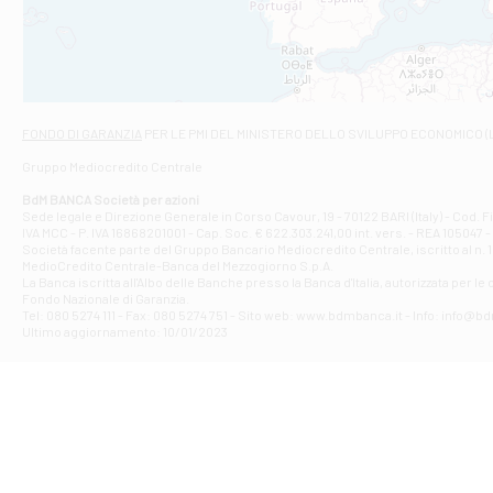
VIALE CRISPI 50
Filiale di Ars
Viale San Franc
Filiale di Asc
Via Napoli - As
Filiale di At
FONDO DI GARANZIA
PER LE PMI DEL MINISTERO DELLO SVILUPPO ECONOMICO (
Contrada Piana 
Gruppo Mediocredito Centrale
Filiale di At
Corso Elio Adria
BdM BANCA Società per azioni
Filiale di Ave
Sede legale e Direzione Generale in Corso Cavour, 19 - 70122 BARI (Italy) - Cod.
IVA MCC - P. IVA 16868201001 - Cap. Soc. € 622.303.241,00 int. vers. - REA 105047 -
VIA PARTENIO 4
Società facente parte del Gruppo Bancario Mediocredito Centrale, iscritto al n. 10
Filiale di Av
MedioCredito Centrale-Banca del Mezzogiorno S.p.A.
La Banca iscritta all'Albo delle Banche presso la Banca d'ltalia, autorizzata per le
VIA F. SAPORITO
Fondo Nazionale di Garanzia.
Filiale di Av
Tel: 080 5274 111 - Fax: 080 5274 751 - Sito web: www.bdmbanca.it - Info: info@b
Piazza Torlonia
Ultimo aggiornamento: 10/01/2023
Filiale di Avi
PIAZZA E. GIAN
Filiale di Bai
VIA G. LIPPIELL
Filiale di Bar
CORSO VITTORIO