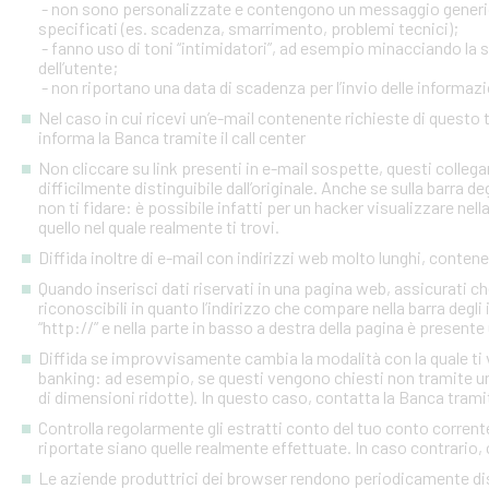
- non sono personalizzate e contengono un messaggio generico
specificati (es. scadenza, smarrimento, problemi tecnici);
- fanno uso di toni “intimidatori”, ad esempio minacciando la
dell’utente;
- non riportano una data di scadenza per l’invio delle informazi
Nel caso in cui ricevi un’e-mail contenente richieste di quest
informa la Banca tramite il call center
Non cliccare su link presenti in e-mail sospette, questi colleg
difficilmente distinguibile dall’originale. Anche se sulla barra de
non ti fidare: è possibile infatti per un hacker visualizzare nell
quello nel quale realmente ti trovi.
Diffida inoltre di e-mail con indirizzi web molto lunghi, contenen
Quando inserisci dati riservati in una pagina web, assicurati c
riconoscibili in quanto l’indirizzo che compare nella barra degl
“http://” e nella parte in basso a destra della pagina è presente
Diffida se improvvisamente cambia la modalità con la quale ti v
banking: ad esempio, se questi vengono chiesti non tramite un
di dimensioni ridotte). In questo caso, contatta la Banca tramite
Controlla regolarmente gli estratti conto del tuo conto corrente 
riportate siano quelle realmente effettuate. In caso contrario, c
Le aziende produttrici dei browser rendono periodicamente disp