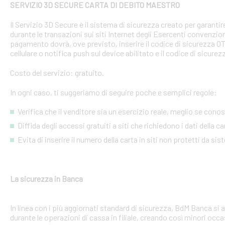
SERVIZIO 3D SECURE CARTA DI DEBITO MAESTRO
Il Servizio 3D Secure è il sistema di sicurezza creato per garant
durante le transazioni sui siti Internet degli Esercenti convenzion
pagamento dovrà, ove previsto, inserire il codice di sicurezza 
cellulare o notifica push sul device abilitato e il codice di sicure
Costo del servizio: gratuito.
In ogni caso, ti suggeriamo di seguire poche e semplici regole:
Verifica che il venditore sia un esercizio reale, meglio se conosci
Diffida degli accessi gratuiti a siti che richiedono i dati della 
Evita di inserire il numero della carta in siti non protetti da si
La sicurezza in Banca
In linea con i più aggiornati standard di sicurezza, BdM Banca si 
durante le operazioni di cassa in filiale, creando così minori occa