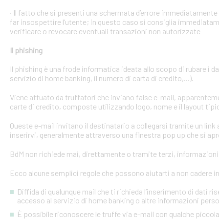
· Il fatto che si presenti una schermata d’errore immediatament
far insospettire l’utente; in questo caso si consiglia immediatame
verificare o revocare eventuali transazioni non autorizzate
Il phishing
Il phishing è una frode informatica ideata allo scopo di rubare i d
servizio di home banking, il numero di carta di credito,...).
Viene attuato da truffatori che inviano false e-mail, apparente
carte di credito, composte utilizzando logo, nome e il layout tipi
Queste e-mail invitano il destinatario a collegarsi tramite un link a
inserirvi, generalmente attraverso una finestra pop up che si apre
BdM non richiede mai, direttamente o tramite terzi, informazioni p
Ecco alcune semplici regole che possono aiutarti a non cadere in 
Diffida di qualunque mail che ti richieda l’inserimento di dati ri
accesso al servizio di home banking o altre informazioni perso
È possibile riconoscere le truffe via e-mail con qualche picco