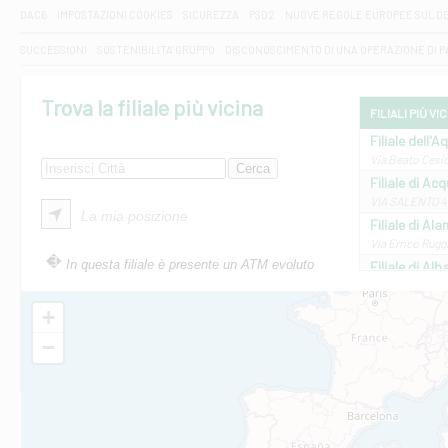
DAC6
IMPOSTAZIONI COOKIES
SICUREZZA
PSD2
NUOVE REGOLE EUROPEE SUL D
SUCCESSIONI
SOSTENIBILITA' GRUPPO
DISCONOSCIMENTO DI UNA OPERAZIONE DI 
Trova la filiale più vicina
FILIALI PIÙ VI
Filiale dell'A
Via Beato Cesid
Filiale di Ac
VIA SALENTO 42
La mia posizione
Filiale di Ala
Via Errico Ruggi
In questa filiale è presente un ATM evoluto
Filiale di Al
Via Roma, 13 - 
Filiale di Al
+
VIA VITTORIO V
−
Filiale di Am
STATALE 18/17 
Filiale di An
C.SO VITTORIO 
Filiale di And