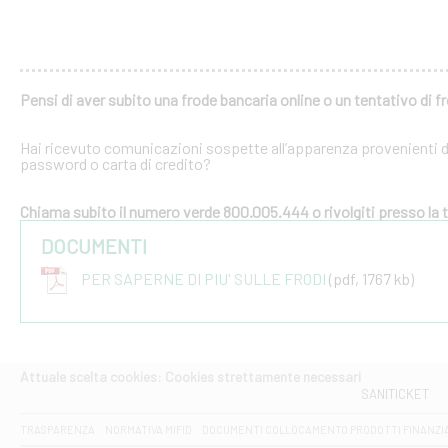
Pensi di aver subito una frode bancaria online o un tentativo di f
Hai ricevuto comunicazioni sospette all’apparenza provenienti dal
password o carta di credito?
Chiama subito il numero verde 800.005.444 o rivolgiti presso la tu
DOCUMENTI
PER SAPERNE DI PIU' SULLE FRODI
(pdf, 1767 kb)
Attuale scelta cookies: Cookies strettamente necessari
SANITICKET
TRASPARENZA
NORMATIVA MIFID
DOCUMENTI COLLOCAMENTO PRODOTTI FINANZI