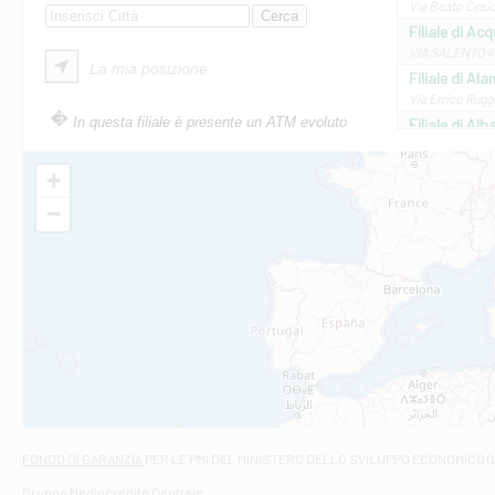
Via Beato Cesid
Filiale di Ac
VIA SALENTO 42
La mia posizione
Filiale di Ala
Via Errico Ruggi
In questa filiale è presente un ATM evoluto
Filiale di Al
Via Roma, 13 - 
Filiale di Al
+
VIA VITTORIO V
−
Filiale di Am
STATALE 18/17 
Filiale di An
C.SO VITTORIO 
Filiale di And
VIALE CRISPI 50
Filiale di Ars
Viale San Franc
Filiale di Asc
Via Napoli - As
Filiale di At
FONDO DI GARANZIA
PER LE PMI DEL MINISTERO DELLO SVILUPPO ECONOMICO (
Contrada Piana 
Gruppo Mediocredito Centrale