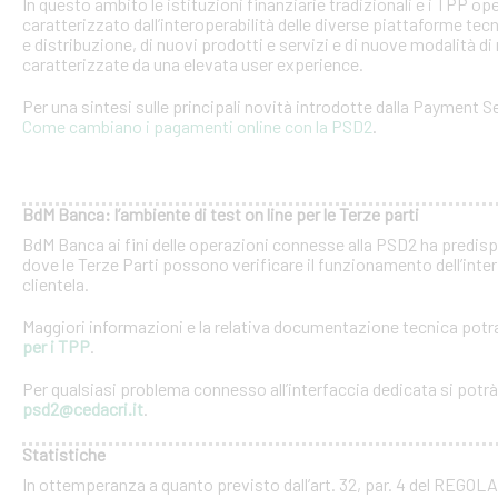
In questo ambito le istituzioni finanziarie tradizionali e i TPP o
caratterizzato dall’interoperabilità delle diverse piattaforme tec
e distribuzione, di nuovi prodotti e servizi e di nuove modalità di 
caratterizzate da una elevata user experience.
Per una sintesi sulle principali novità introdotte dalla Payment Se
Come cambiano i pagamenti online con la PSD2
.
BdM Banca: l’ambiente di test on line per le Terze parti
BdM Banca ai fini delle operazioni connesse alla PSD2 ha predispo
dove le Terze Parti possono verificare il funzionamento dell’inter
clientela.
Maggiori informazioni e la relativa documentazione tecnica potra
per i TPP
.
Per qualsiasi problema connesso all’interfaccia dedicata si potrà c
psd2@cedacri.it
.
Statistiche
In ottemperanza a quanto previsto dall’art. 32, par. 4 del RE