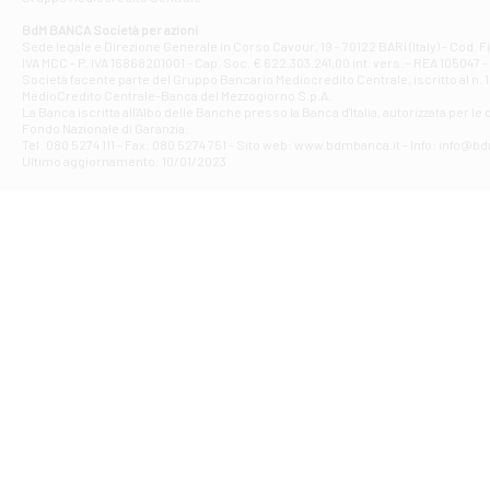
Filiale di At
Corso Elio Adria
BdM BANCA Società per azioni
Filiale di Ave
Sede legale e Direzione Generale in Corso Cavour, 19 - 70122 BARI (Italy) - Cod.
IVA MCC - P. IVA 16868201001 - Cap. Soc. € 622.303.241,00 int. vers. - REA 105047 -
VIA PARTENIO 4
Società facente parte del Gruppo Bancario Mediocredito Centrale, iscritto al n. 10
Filiale di Av
MedioCredito Centrale-Banca del Mezzogiorno S.p.A.
La Banca iscritta all'Albo delle Banche presso la Banca d'ltalia, autorizzata per le
VIA F. SAPORITO
Fondo Nazionale di Garanzia.
Filiale di Av
Tel: 080 5274 111 - Fax: 080 5274 751 - Sito web: www.bdmbanca.it - Info: info@b
Piazza Torlonia
Ultimo aggiornamento: 10/01/2023
Filiale di Avi
PIAZZA E. GIAN
Filiale di Bai
VIA G. LIPPIELL
Filiale di Bar
CORSO VITTORIO
Filiale di Ba
VIALE PAPA GIOV
Filiale di Bar
VIA LEMBO 36 C
Filiale di Ba
VIA AMENDOLA 1
Filiale di Ba
VIA FAVIA 3 - Ba