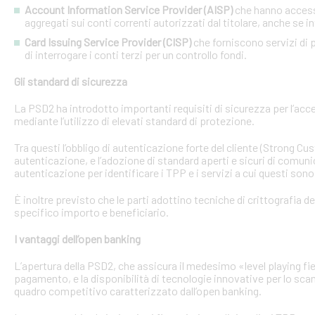
Account Information Service Provider (AISP)
che hanno accesso
aggregati sui conti correnti autorizzati dal titolare, anche se in
Card Issuing Service Provider (CISP)
che forniscono servizi di p
di interrogare i conti terzi per un controllo fondi.
Gli standard di sicurezza
La PSD2 ha introdotto importanti requisiti di sicurezza per l’acce
mediante l’utilizzo di elevati standard di protezione.
Tra questi l’obbligo di autenticazione forte del cliente (Strong C
autenticazione, e l’adozione di standard aperti e sicuri di comunic
autenticazione per identificare i TPP e i servizi a cui questi sono 
È inoltre previsto che le parti adottino tecniche di crittografia d
specifico importo e beneficiario.
I vantaggi dell’open banking
L’apertura della PSD2, che assicura il medesimo «level playing field
pagamento, e la disponibilità di tecnologie innovative per lo sca
quadro competitivo caratterizzato dall’open banking.