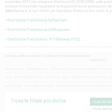
novembre 2017 che integra la Direttiva (UE) 2015/2366, sulle piat
su base trimestrale riguardanti la disponibilità e le prestazioni 
dalla Banca ai propri clienti per l’accesso diretto ai loro conti di
-
Statistiche Piattaforma BdMprivati
;
-
Statistiche Piattaforma BdMimprese
;
-
Statistiche Piattaforma API Gateway PSD2
.
Attuale scelta cookies: Cookies strettamente necessari
SANITICKET
TRASPARENZA
NORMATIVA MIFID
DOCUMENTI COLLOCAMENTO PRODOTTI FINANZI
DAC6
IMPOSTAZIONI COOKIES
SICUREZZA
PSD2
NUOVE REGOLE EUROPEE SUL D
SUCCESSIONI
SOSTENIBILITA' GRUPPO
DISCONOSCIMENTO DI UNA OPERAZIONE DI 
Trova la filiale più vicina
FILIALI PIÙ VI
Filiale dell'A