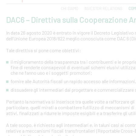
CHI SIAMO
INVESTOR RELATIONS
COM
DAC6 – Direttiva sulla Cooperazione Am
In data 26 agosto 2020 è entrato in vigore il Decreto Legislativo n.
dell’Unione Europea 2018/822 meglio conosciuta come DAC 6 (Dire
Tale direttiva si pone come obiettivi:
il miglioramento della trasparenza tra i contribuenti e le proprie 
fine di renderle consapevoli di eventuali schemi elusivi utilizz
che ne fanno uso e i soggetti promotori;
fornire alle Autorità fiscali un rapido accesso alle informazio
dissuadere gli intermediari dal progettare e commercializzare
Pertanto la normativa si inserisce tra quelle volte a rafforzare gli 
particolare, quelli mirati a combattere l’utilizzo di meccanismi d
attivi, finalizzati a ridurre le imposte esigibili e a trasferire gli ut
A tale scopo, è richiesto agli intermediari e, in taluni casi ai con
relative a meccanismi fiscali transfrontalieri (Reportable Cros