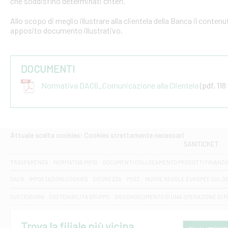
che soddisfino determinati criteri.
Allo scopo di meglio illustrare alla clientela della Banca il conten
apposito documento illustrativo.
DOCUMENTI
Normativa DAC6_Comunicazione alla Clientela
(pdf, 118
Attuale scelta cookies: Cookies strettamente necessari
SANITICKET
TRASPARENZA
NORMATIVA MIFID
DOCUMENTI COLLOCAMENTO PRODOTTI FINANZI
DAC6
IMPOSTAZIONI COOKIES
SICUREZZA
PSD2
NUOVE REGOLE EUROPEE SUL D
SUCCESSIONI
SOSTENIBILITA' GRUPPO
DISCONOSCIMENTO DI UNA OPERAZIONE DI 
Trova la filiale più vicina