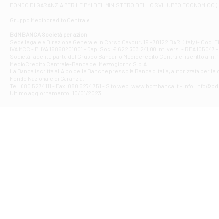
Filiale di At
FONDO DI GARANZIA
PER LE PMI DEL MINISTERO DELLO SVILUPPO ECONOMICO (
Contrada Piana 
Gruppo Mediocredito Centrale
Filiale di At
Corso Elio Adria
BdM BANCA Società per azioni
Filiale di Ave
Sede legale e Direzione Generale in Corso Cavour, 19 - 70122 BARI (Italy) - Cod.
IVA MCC - P. IVA 16868201001 - Cap. Soc. € 622.303.241,00 int. vers. - REA 105047 -
VIA PARTENIO 4
Società facente parte del Gruppo Bancario Mediocredito Centrale, iscritto al n. 10
Filiale di Av
MedioCredito Centrale-Banca del Mezzogiorno S.p.A.
La Banca iscritta all'Albo delle Banche presso la Banca d'ltalia, autorizzata per le
VIA F. SAPORITO
Fondo Nazionale di Garanzia.
Filiale di Av
Tel: 080 5274 111 - Fax: 080 5274 751 - Sito web: www.bdmbanca.it - Info: info@b
Piazza Torlonia
Ultimo aggiornamento: 10/01/2023
Filiale di Avi
PIAZZA E. GIAN
Filiale di Bai
VIA G. LIPPIELL
Filiale di Bar
CORSO VITTORIO
Filiale di Ba
VIALE PAPA GIOV
Filiale di Bar
VIA LEMBO 36 C
Filiale di Ba
VIA AMENDOLA 1