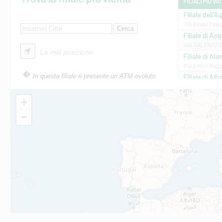
FILIALI PIÙ VI
Filiale dell'A
Via Beato Cesid
Filiale di Ac
VIA SALENTO 42
La mia posizione
Filiale di Ala
Via Errico Ruggi
In questa filiale è presente un ATM evoluto
Filiale di Al
Via Roma, 13 - 
Filiale di Al
+
VIA VITTORIO V
−
Filiale di Am
STATALE 18/17 
Filiale di An
C.SO VITTORIO 
Filiale di And
VIALE CRISPI 50
Filiale di Ars
Viale San Franc
Filiale di Asc
Via Napoli - As