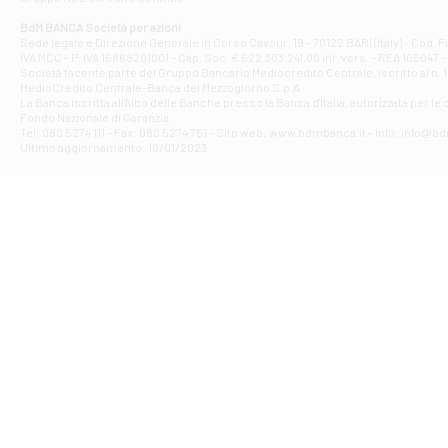
Filiale di At
Corso Elio Adria
BdM BANCA Società per azioni
Filiale di Ave
Sede legale e Direzione Generale in Corso Cavour, 19 - 70122 BARI (Italy) - Cod.
IVA MCC - P. IVA 16868201001 - Cap. Soc. € 622.303.241,00 int. vers. - REA 105047 -
VIA PARTENIO 4
Società facente parte del Gruppo Bancario Mediocredito Centrale, iscritto al n. 10
Filiale di Av
MedioCredito Centrale-Banca del Mezzogiorno S.p.A.
La Banca iscritta all'Albo delle Banche presso la Banca d'ltalia, autorizzata per le
VIA F. SAPORITO
Fondo Nazionale di Garanzia.
Filiale di Av
Tel: 080 5274 111 - Fax: 080 5274 751 - Sito web: www.bdmbanca.it - Info: info@b
Piazza Torlonia
Ultimo aggiornamento: 10/01/2023
Filiale di Avi
PIAZZA E. GIAN
Filiale di Bai
VIA G. LIPPIELL
Filiale di Bar
CORSO VITTORIO
Filiale di Ba
VIALE PAPA GIOV
Filiale di Bar
VIA LEMBO 36 C
Filiale di Ba
VIA AMENDOLA 1
Filiale di Ba
VIA FAVIA 3 - Ba