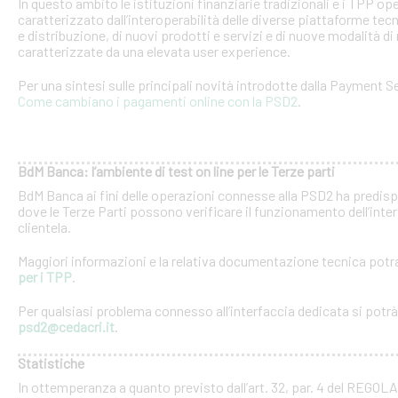
In questo ambito le istituzioni finanziarie tradizionali e i TPP o
caratterizzato dall’interoperabilità delle diverse piattaforme tec
e distribuzione, di nuovi prodotti e servizi e di nuove modalità di 
caratterizzate da una elevata user experience.
Per una sintesi sulle principali novità introdotte dalla Payment Se
Come cambiano i pagamenti online con la PSD2
.
BdM Banca: l’ambiente di test on line per le Terze parti
BdM Banca ai fini delle operazioni connesse alla PSD2 ha predispo
dove le Terze Parti possono verificare il funzionamento dell’inter
clientela.
Maggiori informazioni e la relativa documentazione tecnica potra
per i TPP
.
Per qualsiasi problema connesso all’interfaccia dedicata si potrà c
psd2@cedacri.it
.
Statistiche
In ottemperanza a quanto previsto dall’art. 32, par. 4 del RE