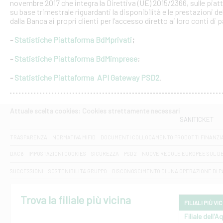
novembre 2017 che integra la Direttiva (UE) 2015/2366, sulle piat
su base trimestrale riguardanti la disponibilità e le prestazioni 
dalla Banca ai propri clienti per l’accesso diretto ai loro conti di
-
Statistiche Piattaforma BdMprivati
;
-
Statistiche Piattaforma BdMimprese
;
-
Statistiche Piattaforma API Gateway PSD2
.
Attuale scelta cookies: Cookies strettamente necessari
SANITICKET
TRASPARENZA
NORMATIVA MIFID
DOCUMENTI COLLOCAMENTO PRODOTTI FINANZI
DAC6
IMPOSTAZIONI COOKIES
SICUREZZA
PSD2
NUOVE REGOLE EUROPEE SUL D
SUCCESSIONI
SOSTENIBILITA' GRUPPO
DISCONOSCIMENTO DI UNA OPERAZIONE DI 
Trova la filiale più vicina
FILIALI PIÙ VI
Filiale dell'A