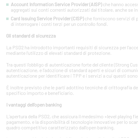
Account Information Service Provider (AISP)
che hanno accesso
aggregati sui conti correnti autorizzati dal titolare, anche se in
Card Issuing Service Provider (CISP)
che forniscono servizi di p
di interrogare i conti terzi per un controllo fondi.
Gli standard di sicurezza
La PSD2 ha introdotto importanti requisiti di sicurezza per l’acce
mediante l’utilizzo di elevati standard di protezione.
Tra questi l’obbligo di autenticazione forte del cliente (Strong C
autenticazione, e l’adozione di standard aperti e sicuri di comunic
autenticazione per identificare i TPP e i servizi a cui questi sono 
È inoltre previsto che le parti adottino tecniche di crittografia d
specifico importo e beneficiario.
I vantaggi dell’open banking
L’apertura della PSD2, che assicura il medesimo «level playing field
pagamento, e la disponibilità di tecnologie innovative per lo sca
quadro competitivo caratterizzato dall’open banking.