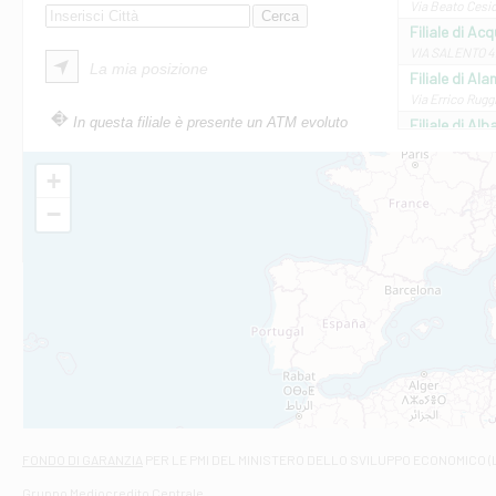
Via Beato Cesid
Filiale di Ac
VIA SALENTO 42
La mia posizione
Filiale di Ala
Via Errico Ruggi
In questa filiale è presente un ATM evoluto
Filiale di Al
Via Roma, 13 - 
Filiale di Al
+
VIA VITTORIO V
−
Filiale di Am
STATALE 18/17 
Filiale di An
C.SO VITTORIO 
Filiale di And
VIALE CRISPI 50
Filiale di Ars
Viale San Franc
Filiale di Asc
Via Napoli - As
Filiale di At
FONDO DI GARANZIA
PER LE PMI DEL MINISTERO DELLO SVILUPPO ECONOMICO (
Contrada Piana 
Gruppo Mediocredito Centrale