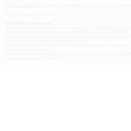
Filiale di At
FONDO DI GARANZIA
PER LE PMI DEL MINISTERO DELLO SVILUPPO ECONOMICO (
Contrada Piana 
Gruppo Mediocredito Centrale
Filiale di At
Corso Elio Adria
BdM BANCA Società per azioni
Filiale di Ave
Sede legale e Direzione Generale in Corso Cavour, 19 - 70122 BARI (Italy) - Cod.
IVA MCC - P. IVA 16868201001 - Cap. Soc. € 622.303.241,00 int. vers. - REA 105047 -
VIA PARTENIO 4
Società facente parte del Gruppo Bancario Mediocredito Centrale, iscritto al n. 10
Filiale di Av
MedioCredito Centrale-Banca del Mezzogiorno S.p.A.
La Banca iscritta all'Albo delle Banche presso la Banca d'ltalia, autorizzata per le
VIA F. SAPORITO
Fondo Nazionale di Garanzia.
Filiale di Av
Tel: 080 5274 111 - Fax: 080 5274 751 - Sito web: www.bdmbanca.it - Info: info@b
Piazza Torlonia
Ultimo aggiornamento: 10/01/2023
Filiale di Avi
PIAZZA E. GIAN
Filiale di Bai
VIA G. LIPPIELL
Filiale di Bar
CORSO VITTORIO
Filiale di Ba
VIALE PAPA GIOV
Filiale di Bar
VIA LEMBO 36 C
Filiale di Ba