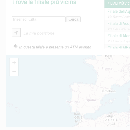
Trova la filiale più vicina
FILIALI PIÙ VI
Filiale dell'A
Via Beato Cesid
Filiale di Ac
VIA SALENTO 42
La mia posizione
Filiale di Ala
Via Errico Ruggi
In questa filiale è presente un ATM evoluto
Filiale di Al
Via Roma, 13 - 
Filiale di Al
+
VIA VITTORIO V
−
Filiale di Am
STATALE 18/17 
Filiale di An
C.SO VITTORIO 
Filiale di And
VIALE CRISPI 50
Filiale di Ars
Viale San Franc
Filiale di Asc
Via Napoli - As