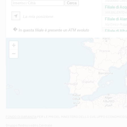
Via Beato Cesid
Filiale di Ac
VIA SALENTO 42
La mia posizione
Filiale di Ala
Via Errico Ruggi
In questa filiale è presente un ATM evoluto
Filiale di Al
Via Roma, 13 - 
Filiale di Al
+
VIA VITTORIO V
−
Filiale di Am
STATALE 18/17 
Filiale di An
C.SO VITTORIO 
Filiale di And
VIALE CRISPI 50
Filiale di Ars
Viale San Franc
Filiale di Asc
Via Napoli - As
Filiale di At
FONDO DI GARANZIA
PER LE PMI DEL MINISTERO DELLO SVILUPPO ECONOMICO (
Contrada Piana 
Gruppo Mediocredito Centrale
Filiale di At