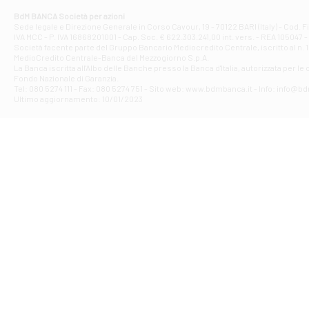
Corso Elio Adria
BdM BANCA Società per azioni
Filiale di Ave
Sede legale e Direzione Generale in Corso Cavour, 19 - 70122 BARI (Italy) - Cod.
IVA MCC - P. IVA 16868201001 - Cap. Soc. € 622.303.241,00 int. vers. - REA 105047 -
VIA PARTENIO 4
Società facente parte del Gruppo Bancario Mediocredito Centrale, iscritto al n. 10
Filiale di Av
MedioCredito Centrale-Banca del Mezzogiorno S.p.A.
La Banca iscritta all'Albo delle Banche presso la Banca d'ltalia, autorizzata per le
VIA F. SAPORITO
Fondo Nazionale di Garanzia.
Filiale di Av
Tel: 080 5274 111 - Fax: 080 5274 751 - Sito web: www.bdmbanca.it - Info: info@b
Piazza Torlonia
Ultimo aggiornamento: 10/01/2023
Filiale di Avi
PIAZZA E. GIAN
Filiale di Bai
VIA G. LIPPIELL
Filiale di Bar
CORSO VITTORIO
Filiale di Ba
VIALE PAPA GIOV
Filiale di Bar
VIA LEMBO 36 C
Filiale di Ba
VIA AMENDOLA 1
Filiale di Ba
VIA FAVIA 3 - Ba