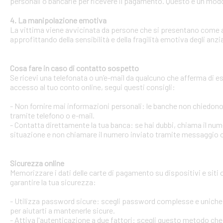
personali o bancarie per ricevere il pagamento. Questo è un modo 
4. La manipolazione emotiva
La vittima viene avvicinata da persone che si presentano come ami
approfittando della sensibilità e della fragilità emotiva degli anzi
Cosa fare in caso di contatto sospetto
Se ricevi una telefonata o un’e-mail da qualcuno che afferma di ess
accesso al tuo conto online, segui questi consigli:
- Non fornire mai informazioni personali: le banche non chiedono m
tramite telefono o e-mail.
- Contatta direttamente la tua banca: se hai dubbi, chiama il num
situazione e non chiamare il numero inviato tramite messaggio o
Sicurezza online
Memorizzare i dati delle carte di pagamento su dispositivi e siti
garantire la tua sicurezza:
- Utilizza password sicure: scegli password complesse e uniche 
per aiutarti a mantenerle sicure.
- Attiva l'autenticazione a due fattori: scegli questo metodo che