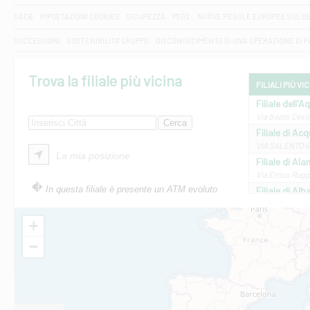
DAC6
IMPOSTAZIONI COOKIES
SICUREZZA
PSD2
NUOVE REGOLE EUROPEE SUL D
SUCCESSIONI
SOSTENIBILITA' GRUPPO
DISCONOSCIMENTO DI UNA OPERAZIONE DI 
Trova la filiale più vicina
FILIALI PIÙ VI
Filiale dell'A
Via Beato Cesid
Filiale di Ac
VIA SALENTO 42
La mia posizione
Filiale di Ala
Via Errico Ruggi
In questa filiale è presente un ATM evoluto
Filiale di Al
Via Roma, 13 - 
Filiale di Al
+
VIA VITTORIO V
−
Filiale di Am
STATALE 18/17 
Filiale di An
C.SO VITTORIO 
Filiale di And