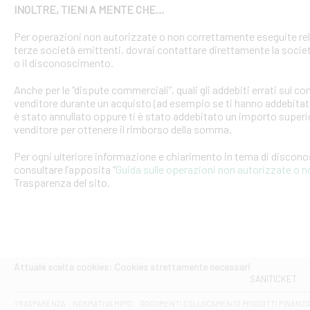
INOLTRE, TIENI A MENTE CHE…
Per operazioni non autorizzate o non correttamente eseguite rel
terze società emittenti, dovrai contattare direttamente la soci
o il disconoscimento.
Anche per le “dispute commerciali”, quali gli addebiti errati sul 
venditore durante un acquisto (ad esempio se ti hanno addebitato
è stato annullato oppure ti è stato addebitato un importo superio
venditore per ottenere il rimborso della somma.
Per ogni ulteriore informazione e chiarimento in tema di discon
consultare l’apposita “
Guida sulle operazioni non autorizzate o 
Trasparenza del sito.
Attuale scelta cookies: Cookies strettamente necessari
SANITICKET
TRASPARENZA
NORMATIVA MIFID
DOCUMENTI COLLOCAMENTO PRODOTTI FINANZI