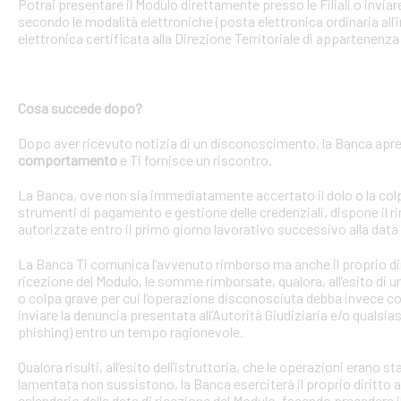
Potrai presentare il Modulo direttamente presso le Filiali o invi
secondo le modalità elettroniche (posta elettronica ordinaria all’i
elettronica certificata alla Direzione Territoriale di appartenenza 
Cosa succede dopo?
Dopo aver ricevuto notizia di un disconoscimento, la Banca apre 
comportamento
e Ti fornisce un riscontro.
La Banca, ove non sia immediatamente accertato il dolo o la colpa 
strumenti di pagamento e gestione delle credenziali, dispone il
autorizzate entro il primo giorno lavorativo successivo alla data 
La Banca Ti comunica l’avvenuto rimborso ma anche il proprio dirit
ricezione del Modulo, le somme rimborsate, qualora, all’esito di 
o colpa grave per cui l’operazione disconosciuta debba invece con
inviare la denuncia presentata all’Autorità Giudiziaria e/o qualsias
phishing) entro un tempo ragionevole.
Qualora risulti, all’esito dell’istruttoria, che le operazioni erano
lamentata non sussistono, la Banca eserciterà il proprio diritto ad
calendario dalla data di ricezione del Modulo, facendo precedere 