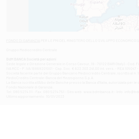
VIALE CRISPI 50
Filiale di Ars
Viale San Franc
Filiale di Asc
Via Napoli - As
Filiale di At
FONDO DI GARANZIA
PER LE PMI DEL MINISTERO DELLO SVILUPPO ECONOMICO (
Contrada Piana 
Gruppo Mediocredito Centrale
Filiale di At
Corso Elio Adria
BdM BANCA Società per azioni
Filiale di Ave
Sede legale e Direzione Generale in Corso Cavour, 19 - 70122 BARI (Italy) - Cod.
IVA MCC - P. IVA 16868201001 - Cap. Soc. € 622.303.241,00 int. vers. - REA 105047 -
VIA PARTENIO 4
Società facente parte del Gruppo Bancario Mediocredito Centrale, iscritto al n. 10
Filiale di Av
MedioCredito Centrale-Banca del Mezzogiorno S.p.A.
La Banca iscritta all'Albo delle Banche presso la Banca d'ltalia, autorizzata per le
VIA F. SAPORITO
Fondo Nazionale di Garanzia.
Filiale di Av
Tel: 080 5274 111 - Fax: 080 5274 751 - Sito web: www.bdmbanca.it - Info: info@b
Piazza Torlonia
Ultimo aggiornamento: 10/01/2023
Filiale di Avi
PIAZZA E. GIAN
Filiale di Bai
VIA G. LIPPIELL
Filiale di Bar
CORSO VITTORIO