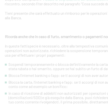
riscontro, secondo l’iter descritto nel paragrafo “Cosa succede d
Tieni presente che sarà effettuato un rimborso per le operazion
alla Banca.
Ricorda anche che in caso di furto, smarrimento o pagamenti no
In queste fattispecie è necessario, oltre alla tempestiva comuni
operazioni non autorizzate, richiedere la sospensione temporanea o
usa per effettuare i propri pagamenti:
Sospendi temporaneamente o blocca definitivamente la carta: s
stata rubata o hai smarrito, oppure se hai subito un furto di dat
Blocca l’internet banking o l’app: se ti accorgi di non aver a
Blocca la carta, l’internet banking e l’app: se ti accorgi di non 
conto come ad esempio un bonifico;
In caso di ricezione di addebiti non autorizzati per operazioni
(domiciliazioni/SDD) e già eseguite dalla Banca, puoi richieder
tuo conto corrente rivolgendoti, il prima possibile, direttamente 