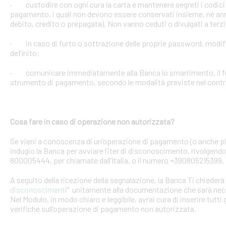
· custodire con ogni cura la carta e mantenere segreti i codici 
pagamento, i quali non devono essere conservati insieme, né anno
debito, credito o prepagata). Non vanno ceduti o divulgati a terzi
· in caso di furto o sottrazione delle proprie password, mod
definito;
· comunicare immediatamente alla Banca lo smarrimento, il furt
strumento di pagamento, secondo le modalità previste nel contra
Cosa fare in caso di operazione non autorizzata?
Se vieni a conoscenza di un’operazione di pagamento (o anche pi
indugio la Banca per avviare l’iter di disconoscimento, rivolgendoT
800005444, per chiamate dall’Italia, o il numero +390805215399, 
A seguito della ricezione della segnalazione, la Banca Ti chiederà 
disconosciment
i” unitamente alla documentazione che sarà nece
Nel Modulo, in modo chiaro e leggibile, avrai cura di inserire tutti 
verifiche sull’operazione di pagamento non autorizzata.