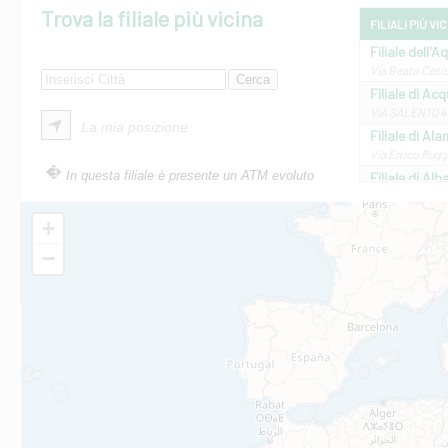
Trova la filiale più vicina
FILIALI PIÙ VI
Filiale dell'A
Via Beato Cesid
Filiale di Ac
VIA SALENTO 42
La mia posizione
Filiale di Ala
Via Errico Ruggi
In questa filiale è presente un ATM evoluto
Filiale di Al
Via Roma, 13 - 
Filiale di Al
+
VIA VITTORIO V
−
Filiale di Am
STATALE 18/17 
Filiale di An
C.SO VITTORIO 
Filiale di And
VIALE CRISPI 50
Filiale di Ars
Viale San Franc
Filiale di Asc