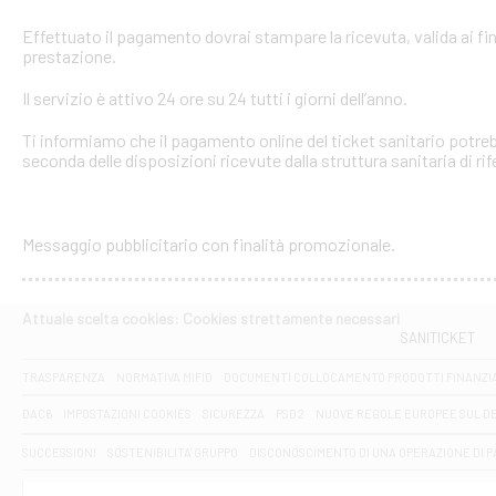
Effettuato il pagamento dovrai stampare la ricevuta, valida ai fin
prestazione.
Il servizio è attivo 24 ore su 24 tutti i giorni dell’anno.
Ti informiamo che il pagamento online del ticket sanitario potreb
seconda delle disposizioni ricevute dalla struttura sanitaria di ri
Messaggio pubblicitario con finalità promozionale.
Attuale scelta cookies: Cookies strettamente necessari
SANITICKET
TRASPARENZA
NORMATIVA MIFID
DOCUMENTI COLLOCAMENTO PRODOTTI FINANZI
DAC6
IMPOSTAZIONI COOKIES
SICUREZZA
PSD2
NUOVE REGOLE EUROPEE SUL D
SUCCESSIONI
SOSTENIBILITA' GRUPPO
DISCONOSCIMENTO DI UNA OPERAZIONE DI 