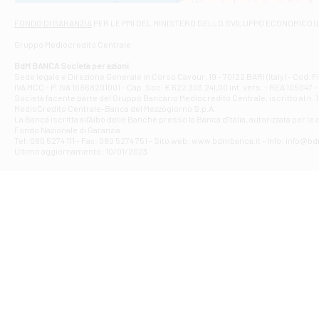
Via Napoli - As
Filiale di At
FONDO DI GARANZIA
PER LE PMI DEL MINISTERO DELLO SVILUPPO ECONOMICO (
Contrada Piana 
Gruppo Mediocredito Centrale
Filiale di At
Corso Elio Adria
BdM BANCA Società per azioni
Filiale di Ave
Sede legale e Direzione Generale in Corso Cavour, 19 - 70122 BARI (Italy) - Cod.
IVA MCC - P. IVA 16868201001 - Cap. Soc. € 622.303.241,00 int. vers. - REA 105047 -
VIA PARTENIO 4
Società facente parte del Gruppo Bancario Mediocredito Centrale, iscritto al n. 10
Filiale di Av
MedioCredito Centrale-Banca del Mezzogiorno S.p.A.
La Banca iscritta all'Albo delle Banche presso la Banca d'ltalia, autorizzata per le
VIA F. SAPORITO
Fondo Nazionale di Garanzia.
Filiale di Av
Tel: 080 5274 111 - Fax: 080 5274 751 - Sito web: www.bdmbanca.it - Info: info@b
Piazza Torlonia
Ultimo aggiornamento: 10/01/2023
Filiale di Avi
PIAZZA E. GIAN
Filiale di Bai
VIA G. LIPPIELL
Filiale di Bar
CORSO VITTORIO
Filiale di Ba
VIALE PAPA GIOV
Filiale di Bar
VIA LEMBO 36 C
Filiale di Ba