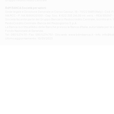
Filiale di At
Corso Elio Adria
BdM BANCA Società per azioni
Filiale di Ave
Sede legale e Direzione Generale in Corso Cavour, 19 - 70122 BARI (Italy) - Cod.
IVA MCC - P. IVA 16868201001 - Cap. Soc. € 622.303.241,00 int. vers. - REA 105047 -
VIA PARTENIO 4
Società facente parte del Gruppo Bancario Mediocredito Centrale, iscritto al n. 10
Filiale di Av
MedioCredito Centrale-Banca del Mezzogiorno S.p.A.
La Banca iscritta all'Albo delle Banche presso la Banca d'ltalia, autorizzata per le
VIA F. SAPORITO
Fondo Nazionale di Garanzia.
Filiale di Av
Tel: 080 5274 111 - Fax: 080 5274 751 - Sito web: www.bdmbanca.it - Info: info@b
Piazza Torlonia
Ultimo aggiornamento: 10/01/2023
Filiale di Avi
PIAZZA E. GIAN
Filiale di Bai
VIA G. LIPPIELL
Filiale di Bar
CORSO VITTORIO
Filiale di Ba
VIALE PAPA GIOV
Filiale di Bar
VIA LEMBO 36 C
Filiale di Ba
VIA AMENDOLA 1
Filiale di Ba
VIA FAVIA 3 - Ba