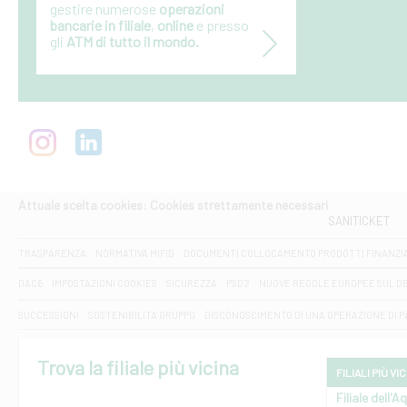
gestire numerose
operazioni
bancarie in filiale
,
online
e presso
gli
ATM di tutto il mondo.
Attuale scelta cookies: Cookies strettamente necessari
SANITICKET
TRASPARENZA
NORMATIVA MIFID
DOCUMENTI COLLOCAMENTO PRODOTTI FINANZI
DAC6
IMPOSTAZIONI COOKIES
SICUREZZA
PSD2
NUOVE REGOLE EUROPEE SUL D
SUCCESSIONI
SOSTENIBILITA' GRUPPO
DISCONOSCIMENTO DI UNA OPERAZIONE DI 
Trova la filiale più vicina
FILIALI PIÙ VI
Filiale dell'A