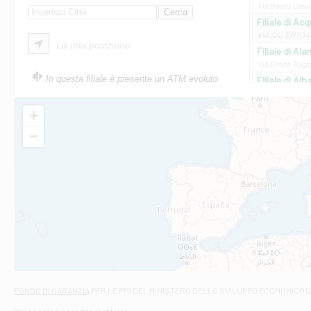
Via Beato Cesid
Filiale di Ac
VIA SALENTO 42
La mia posizione
Filiale di Ala
Via Errico Ruggi
In questa filiale è presente un ATM evoluto
Filiale di Al
Via Roma, 13 - 
Filiale di Al
+
VIA VITTORIO V
−
Filiale di Am
STATALE 18/17 
Filiale di An
C.SO VITTORIO 
Filiale di And
VIALE CRISPI 50
Filiale di Ars
Viale San Franc
Filiale di Asc
Via Napoli - As
Filiale di At
FONDO DI GARANZIA
PER LE PMI DEL MINISTERO DELLO SVILUPPO ECONOMICO (
Contrada Piana 
Gruppo Mediocredito Centrale