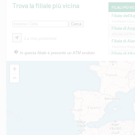
Trova la filiale più vicina
FILIALI PIÙ VI
Filiale dell'A
Via Beato Cesid
Filiale di Ac
VIA SALENTO 42
La mia posizione
Filiale di Ala
Via Errico Ruggi
In questa filiale è presente un ATM evoluto
Filiale di Al
Via Roma, 13 - 
Filiale di Al
+
VIA VITTORIO V
−
Filiale di Am
STATALE 18/17 
Filiale di An
C.SO VITTORIO 
Filiale di And
VIALE CRISPI 50
Filiale di Ars
Viale San Franc
Filiale di Asc