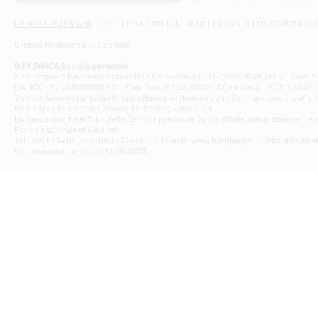
Via Napoli - As
Filiale di At
FONDO DI GARANZIA
PER LE PMI DEL MINISTERO DELLO SVILUPPO ECONOMICO (
Contrada Piana 
Gruppo Mediocredito Centrale
Filiale di At
Corso Elio Adria
BdM BANCA Società per azioni
Filiale di Ave
Sede legale e Direzione Generale in Corso Cavour, 19 - 70122 BARI (Italy) - Cod.
IVA MCC - P. IVA 16868201001 - Cap. Soc. € 622.303.241,00 int. vers. - REA 105047 -
VIA PARTENIO 4
Società facente parte del Gruppo Bancario Mediocredito Centrale, iscritto al n. 10
Filiale di Av
MedioCredito Centrale-Banca del Mezzogiorno S.p.A.
La Banca iscritta all'Albo delle Banche presso la Banca d'ltalia, autorizzata per le
VIA F. SAPORITO
Fondo Nazionale di Garanzia.
Filiale di Av
Tel: 080 5274 111 - Fax: 080 5274 751 - Sito web: www.bdmbanca.it - Info: info@b
Piazza Torlonia
Ultimo aggiornamento: 10/01/2023
Filiale di Avi
PIAZZA E. GIAN
Filiale di Bai
VIA G. LIPPIELL
Filiale di Bar
CORSO VITTORIO
Filiale di Ba
VIALE PAPA GIOV
Filiale di Bar
VIA LEMBO 36 C
Filiale di Ba