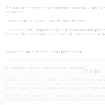
Effettuato il pagamento dovrai stampare la ricevuta, valida ai fin
prestazione.
Il servizio è attivo 24 ore su 24 tutti i giorni dell’anno.
Ti informiamo che il pagamento online del ticket sanitario potreb
seconda delle disposizioni ricevute dalla struttura sanitaria di ri
Messaggio pubblicitario con finalità promozionale.
Attuale scelta cookies: Cookies strettamente necessari
SANITICKET
TRASPARENZA
NORMATIVA MIFID
DOCUMENTI COLLOCAMENTO PRODOTTI FINANZI
DAC6
IMPOSTAZIONI COOKIES
SICUREZZA
PSD2
NUOVE REGOLE EUROPEE SUL D
SUCCESSIONI
SOSTENIBILITA' GRUPPO
DISCONOSCIMENTO DI UNA OPERAZIONE DI 