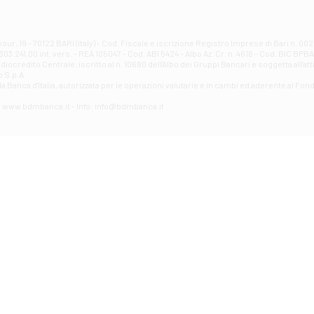
Filiale di Atri - Corso Adriano
Corso Elio Adriano, 1 - Atri
Filiale di Avellino - Partenio
ur, 19 - 70122 BARI (Italy) - Cod. Fiscale e iscrizione Registro Imprese di Bari n. 
03.241,00 int. vers. - REA 105047 - Cod. ABI 5424 - Albo Az. Cr. n. 4616 - Cod. BIC BPB
VIA PARTENIO 48 - Avellino
credito Centrale, iscritto al n. 10680 dell'Albo dei Gruppi Bancari e soggetta all'att
Filiale di Aversa
 S.p.A.
a Banca d'ltalia, autorizzata per le operazioni valutarie e in cambi ed aderente al Fond
VIA F. SAPORITO, 27/A - Aversa
Filiale di Avezzano - Piazza Torlonia
eb: www.bdmbanca.it - Info: info@bdmbanca.it
Piazza Torlonia - Avezzano
Filiale di Avigliano
PIAZZA E. GIANTURCO 49 - Avigliano
Filiale di Baiano
VIA G. LIPPIELLO 33 - Baiano
Filiale di Bari - Corso Vittorio Emanuele II
CORSO VITTORIO EMANUELE II, 86 - Bari
Filiale di Bari 10 - Papa Giovanni
VIALE PAPA GIOVANNI XXIII 131 - Bari
Filiale di Bari 11 - Lembo
VIA LEMBO 36 C/H - Bari
Filiale di Bari 2 - Amendola
VIA AMENDOLA 193/A - Bari
Filiale di Bari 4 - Poggiofranco