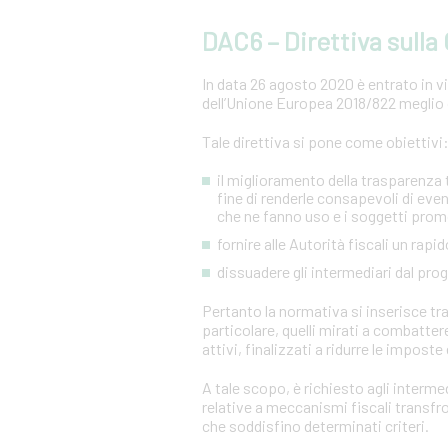
DAC6 – Direttiva sull
In data 26 agosto 2020 è entrato in vig
dell’Unione Europea 2018/822 meglio 
Tale direttiva si pone come obiettivi
il miglioramento della trasparenza tr
fine di renderle consapevoli di even
che ne fanno uso e i soggetti prom
fornire alle Autorità fiscali un ra
dissuadere gli intermediari dal pr
Pertanto la normativa si inserisce tra 
particolare, quelli mirati a combatter
attivi, finalizzati a ridurre le imposte 
A tale scopo, è richiesto agli intermed
relative a meccanismi fiscali transf
che soddisfino determinati criteri.