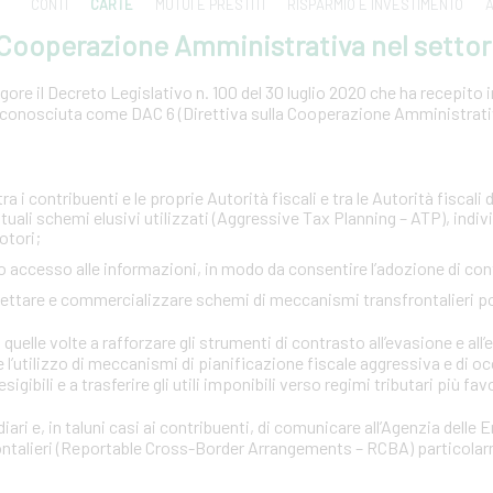
CONTI
CARTE
MUTUI E PRESTITI
RISPARMIO E INVESTIMENTO
A
a Cooperazione Amministrativa nel settor
ore il Decreto Legislativo n. 100 del 30 luglio 2020 che ha recepito in 
conosciuta come DAC 6 (Direttiva sulla Cooperazione Amministrativa
:
a i contribuenti e le proprie Autorità fiscali e tra le Autorità fiscali d
tuali schemi elusivi utilizzati (Aggressive Tax Planning – ATP), indi
otori;
pido accesso alle informazioni, in modo da consentire l’adozione di co
ogettare e commercializzare schemi di meccanismi transfrontalieri p
quelle volte a rafforzare gli strumenti di contrasto all’evasione e all’e
e l’utilizzo di meccanismi di pianificazione fiscale aggressiva e di o
esigibili e a trasferire gli utili imponibili verso regimi tributari più fav
iari e, in taluni casi ai contribuenti, di comunicare all’Agenzia delle 
rontalieri (Reportable Cross-Border Arrangements – RCBA) particola