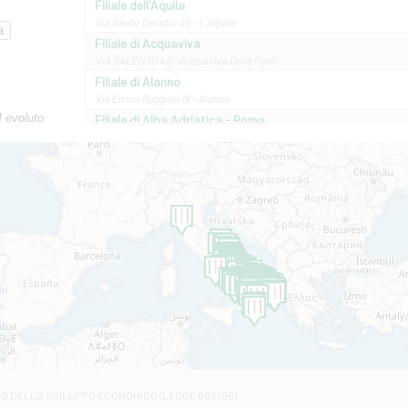
Filiale dell'Aquila
Via Beato Cesidio 45 - L'Aquila
Filiale di Acquaviva
VIA SALENTO 42 - Acquaviva Delle Fonti
Filiale di Alanno
Via Errico Ruggieri 18 - Alanno
M evoluto
Filiale di Alba Adriatica - Roma
Via Roma, 13 - Alba Adriatica
Filiale di Altamura
VIA VITTORIO VENETO 79/81 A - Altamura
Filiale di Amantea
STATALE 18/17 - Amantea
Filiale di Andretta
C.SO VITTORIO VENETO 8 - Andretta
Filiale di Andria 1 - Crispi
VIALE CRISPI 50/A - Andria
Filiale di Arsita
Viale San Francesco 6/b - Arsita
Filiale di Ascoli Piceno
Via Napoli - Ascoli Piceno
Filiale di Atessa
RO DELLO SVILUPPO ECONOMICO (LEGGE 662/96)
Contrada Piana La Fara - Via per Piazzano snc - Atessa