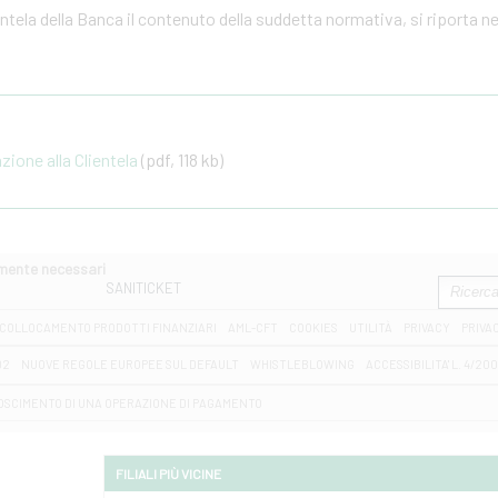
ientela della Banca il contenuto della suddetta normativa, si riporta n
one alla Clientela
(pdf, 118 kb)
amente necessari
SANITICKET
COLLOCAMENTO PRODOTTI FINANZIARI
AML-CFT
COOKIES
UTILITÀ
PRIVACY
PRIVA
D2
NUOVE REGOLE EUROPEE SUL DEFAULT
WHISTLEBLOWING
ACCESSIBILITA' L. 4/20
OSCIMENTO DI UNA OPERAZIONE DI PAGAMENTO
FILIALI PIÙ VICINE