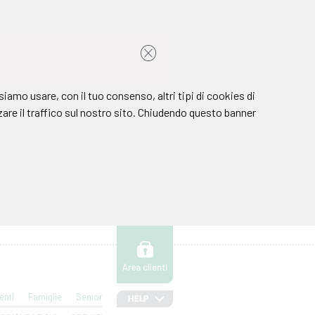
enti
Famiglie
Senior