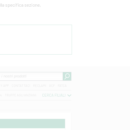
ella specifica sezione,
CY APP
CONTATTACI
RECLAMI
ACF
FATCA
CERCA FILIALI
04
TRUFFE AGLI ANZIANI