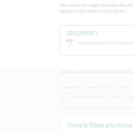
Allo scopo di meglio illustrare alla cl
apposito documento illustrativo.
DOCUMENTI
Normativa DAC6_Comunicazi
Attuale scelta cookies: Cookies strett
CERCA
TRASPARENZA
NORMATIVA MIFID
DOCUMENTI 
DAC6
IMPOSTAZIONI COOKIES
SICUREZZA
PS
SUCCESSIONI
SOSTENIBILITA' GRUPPO
DISCON
Trova la filiale più vicina