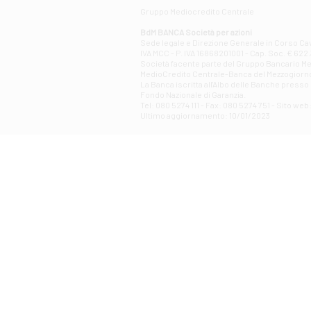
Gruppo Mediocredito Centrale
BdM BANCA Società per azioni
Sede legale e Direzione Generale in Corso Cavo
IVA MCC - P. IVA 16868201001 - Cap. Soc. € 622.3
Società facente parte del Gruppo Bancario Medio
MedioCredito Centrale-Banca del Mezzogiorno
La Banca iscritta all'Albo delle Banche presso l
Fondo Nazionale di Garanzia.
Tel: 080 5274 111 - Fax: 080 5274 751 - Sito w
Ultimo aggiornamento: 10/01/2023