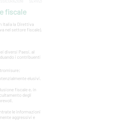
SSICURAZIONI
SERVIZI
e fiscale
Italia la Direttiva
 nel settore fiscale).
ei diversi Paesi, al
viduando i contribuenti
ntromisure;
otenzialmente elusivi.
lusione fiscale e, in
ccultamento degli
orevoli.
Entrate le informazioni
rmente aggressivi e