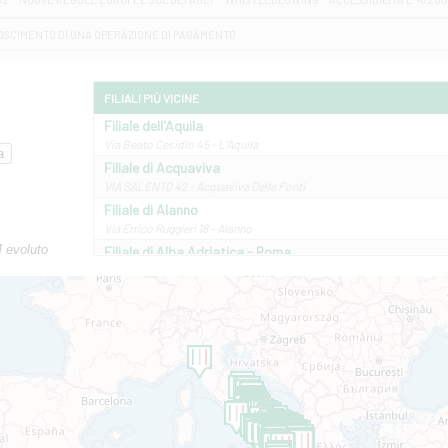
OSCIMENTO DI UNA OPERAZIONE DI PAGAMENTO
FILIALI PIÙ VICINE
Filiale dell'Aquila
Via Beato Cesidio 45 - L'Aquila
Filiale di Acquaviva
VIA SALENTO 42 - Acquaviva Delle Fonti
Filiale di Alanno
Via Errico Ruggieri 18 - Alanno
M evoluto
Filiale di Alba Adriatica - Roma
Via Roma, 13 - Alba Adriatica
Filiale di Altamura
VIA VITTORIO VENETO 79/81 A - Altamura
Filiale di Amantea
STATALE 18/17 - Amantea
Filiale di Andretta
C.SO VITTORIO VENETO 8 - Andretta
Filiale di Andria 1 - Crispi
VIALE CRISPI 50/A - Andria