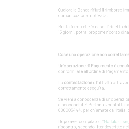
Qualora la Banca rifiuti il rimborso 
comunicazione motivata.
Resta fermo che in caso di rigetto de
15 giorni, potrai proporre ricorso dina
Cos’è una operazione non correttame
Un’operazione di Pagamento è consi
conformi alle all'Ordine di Pagamento o
La
contestazione
è l’attività attrave
correttamente eseguita.
Se vieni a conoscenza di un’operazion
disconosciute! Pertanto, contatta sen
800005444, per chiamate dall’Italia,
Dopo aver compilato il “
Modulo di se
riscontro, secondo l’iter descritto n