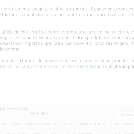
 correttamente eseguite relative a strumenti di pagamento non gest
attare direttamente la società per avere informazioni su come effet
ali gli addebiti errati sul conto corrente o sulla carta, per un error
empio se ti hanno addebitato l’importo di un prodotto che non hai ma
ddebitato un importo superiore a quello dovuto), occorre rivolgersi d
ella somma.
iarimento in tema di disconoscimento di operazioni di pagamento, T
erazioni non autorizzate o non correttamente eseguite
" anche dispon
amente necessari
SANITICKET
COLLOCAMENTO PRODOTTI FINANZIARI
AML-CFT
COOKIES
UTILITÀ
PRIVACY
PRIVA
D2
NUOVE REGOLE EUROPEE SUL DEFAULT
WHISTLEBLOWING
ACCESSIBILITA' L. 4/20