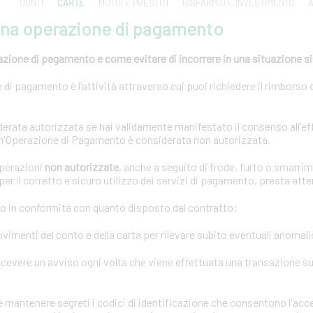
CONTI
CARTE
MUTUI E PRESTITI
RISPARMIO E INVESTIMENTO
A
una operazione di pagamento
azione di pagamento e come evitare di incorrere in una situazione s
di pagamento è l’attività attraverso cui puoi richiedere il rimborso 
rata autorizzata se hai validamente manifestato il consenso all'ef
n'Operazione di Pagamento è considerata non autorizzata.
operazioni
non autorizzate
, anche a seguito di frode, furto o smarrim
er il corretto e sicuro utilizzo dei servizi di pagamento, presta att
o in conformità con quanto disposto dal contratto;
imenti del conto e della carta per rilevare subito eventuali anomali
icevere un avviso ogni volta che viene effettuata una transazione sul
mantenere segreti i codici di identificazione che consentono l'acce