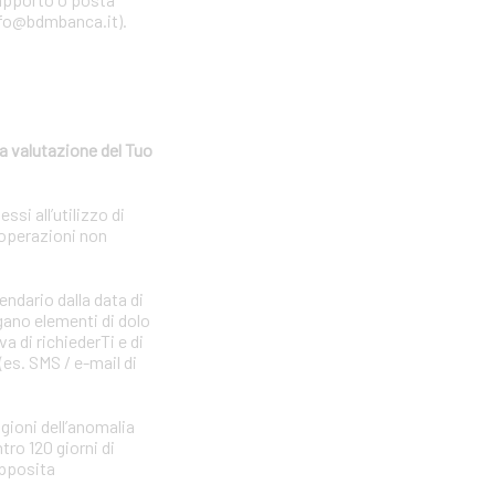
 info@bdmbanca.it).
a valutazione del Tuo
si all’utilizzo di
 operazioni non
endario dalla data di
gano elementi di dolo
a di richiederTi e di
(es. SMS / e-mail di
agioni dell’anomalia
tro 120 giorni di
apposita