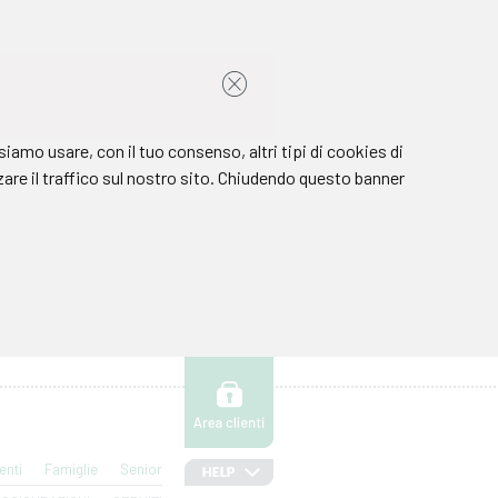
enti
Famiglie
Senior