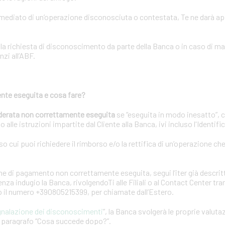
immediato di un’operazione disconosciuta o contestata, Te ne darà a
lla richiesta di disconoscimento da parte della Banca o in caso di m
nzi all’ABF.
nte eseguita e cosa fare?
derata non correttamente eseguita
se “eseguita in modo inesatto”, 
 alle istruzioni impartite dal Cliente alla Banca, ivi incluso l'Identif
rso cui puoi richiedere il rimborso e/o la rettifica di un’operazione ch
e di pagamento non correttamente eseguita, segui l’iter già descrit
za indugio la Banca, rivolgendoTi alle Filiali o al Contact Center tr
 o il numero +390805215399, per chiamate dall’Estero.
gnalazione dei disconoscimenti
”, la Banca svolgerà le proprie valuta
el paragrafo “Cosa succede dopo?”.