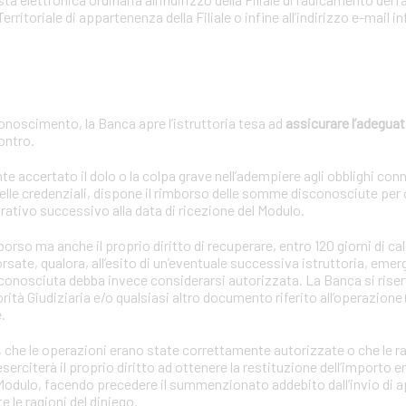
Territoriale di appartenenza della Filiale o infine all’indirizzo e-mail
onoscimento, la Banca apre l’istruttoria tesa ad
assicurare l’adeguat
contro.
ccertato il dolo o la colpa grave nell’adempiere agli obblighi connes
lle credenziali, dispone il rimborso delle somme disconosciute per
rativo successivo alla data di ricezione del Modulo.
so ma anche il proprio diritto di recuperare, entro 120 giorni di cal
sate, qualora, all’esito di un’eventuale successiva istruttoria, emer
sconosciuta debba invece considerarsi autorizzata. La Banca si riserv
rità Giudiziaria e/o qualsiasi altro documento riferito all’operazione 
.
oria, che le operazioni erano state correttamente autorizzate o che le r
rciterà il proprio diritto ad ottenere la restituzione dell’importo en
l Modulo, facendo precedere il summenzionato addebito dall’invio di 
le ragioni del diniego.