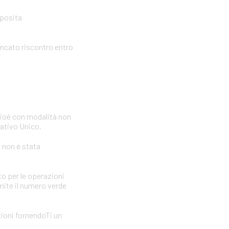
pposita
ancato riscontro entro
cioè con modalità non
icativo Unico.
e non è stata
to per le operazioni
amite il numero verde
zioni fornendoTi un