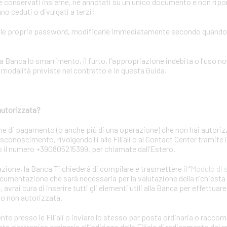
conservati insieme, né annotati su un unico documento e non riporta
o ceduti o divulgati a terzi;
elle proprie password, modificarle immediatamente secondo quand
ca lo smarrimento, il furto, l'appropriazione indebita o l'uso no
odalità previste nel contratto e in questa Guida.
autorizzata?
ne di pagamento (o anche più di una operazione) che non hai autori
 disconoscimento, rivolgendoTi alle Filiali o al Contact Center tramite
 o il numero +390805215399, per chiamate dall’Estero.
azione, la Banca Ti chiederà di compilare e trasmettere il “
Modulo di 
ocumentazione che sarà necessaria per la valutazione della richiest
 avrai cura di inserire tutti gli elementi utili alla Banca per effettuar
to non autorizzata.
nte presso le Filiali o inviare lo stesso per posta ordinaria o racc
a elettronica ordinaria all’indirizzo della Filiale di radicamento del