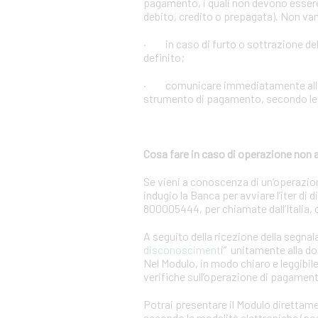
pagamento, i quali non devono essere 
debito, credito o prepagata). Non vann
· in caso di furto o sottrazione d
definito;
· comunicare immediatamente alla Ban
strumento di pagamento, secondo le m
Cosa fare in caso di operazione non 
Se vieni a conoscenza di un’operazio
indugio la Banca per avviare l’iter di
800005444, per chiamate dall’Italia,
A seguito della ricezione della segnal
disconosciment
i” unitamente alla d
Nel Modulo, in modo chiaro e leggibile,
verifiche sull’operazione di pagamen
Potrai presentare il Modulo direttame
secondo le modalità elettroniche (post