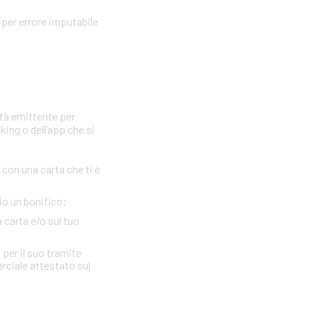
per errore imputabile
età emittente per
king o dell’app che si
con una carta che ti è
io un bonifico;
a carta e/o sul tuo
 per il suo tramite
erciale attestato sul