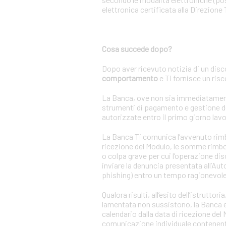
elettronica certificata alla Direzione 
Cosa succede dopo?
Dopo aver ricevuto notizia di un disc
comportamento
e Ti fornisce un ris
La Banca, ove non sia immediatamente a
strumenti di pagamento e gestione de
autorizzate entro il primo giorno lavo
La Banca Ti comunica l’avvenuto rimbor
ricezione del Modulo, le somme rimbor
o colpa grave per cui l’operazione di
inviare la denuncia presentata all’Auto
phishing) entro un tempo ragionevole
Qualora risulti, all’esito dell’istrutt
lamentata non sussistono, la Banca ese
calendario dalla data di ricezione de
comunicazione individuale contenente 