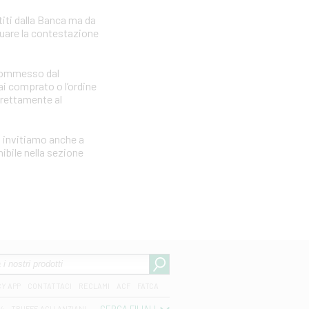
iti dalla Banca ma da
tuare la contestazione
e commesso dal
i comprato o l’ordine
irettamente al
i invitiamo anche a
ibile nella sezione
CY APP
CONTATTACI
RECLAMI
ACF
FATCA
04
TRUFFE AGLI ANZIANI