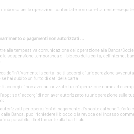
n rimborso per le operazioni contestate non correttamente eseguite 
 smarrimento o pagamenti non autorizzati …
oltre alla tempestiva comunicazione dell’operazione alla Banca/Soci
 la sospensione temporanea o il blocco della carta, dell’internet ban
:
definitivamente la carta: se ti accorgi di un’operazione avvenuta 
se hai subito un furto di dati della carta;
se ti accorgi di non aver autorizzato tu un’operazione come ad esemp
e l’app: se ti accorgi di non aver autorizzato tu un’operazione sulla tu
o;
n autorizzati per operazioni di pagamento disposte dal beneficiario o
 dalla Banca, puoi richiedere il blocco o la revoca dell’incasso comm
rima possibile, direttamente alla tua filiale.