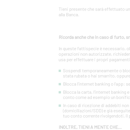
Tieni presente che sarà effettuato u
alla Banca.
Ricorda anche che in caso di furto,
In queste fattispecie è necessario, 
operazioni non autorizzate, richiedere
usa per effettuare i propri pagamenti
Sospendi temporaneamente o blocca 
stata rubata o hai smarrito, oppure 
Blocca l’internet banking o l’app: 
Blocca la carta, l’internet banking 
conto come ad esempio un bonific
In caso di ricezione di addebiti no
(domiciliazioni/SDD) e già eseguite
tuo conto corrente rivolgendoti, il p
INOLTRE, TIENI A MENTE CHE…