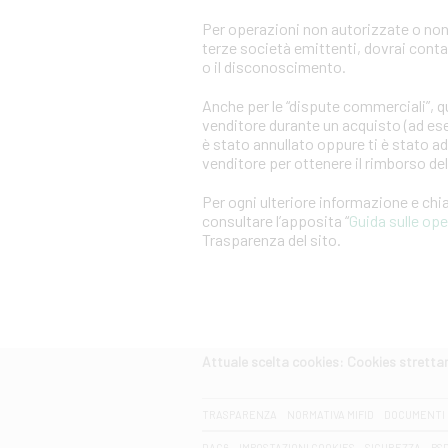
Per operazioni non autorizzate o non
terze società emittenti, dovrai cont
o il disconoscimento.
Anche per le “dispute commerciali”, qu
venditore durante un acquisto (ad es
è stato annullato oppure ti è stato a
venditore per ottenere il rimborso d
Per ogni ulteriore informazione e ch
consultare l’apposita “
Guida sulle op
Trasparenza del sito.
Attuale scelta cookies: Cookies strett
CERCA
TRASPARENZA
NORMATIVA MIFID
DOCUMENTI 
DAC6
IMPOSTAZIONI COOKIES
SICUREZZA
PS