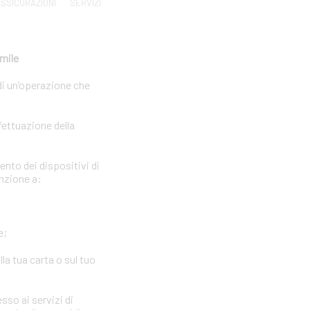
SSICURAZIONI
SERVIZI
imile
di un’operazione che
fettuazione della
ento dei dispositivi di
enzione a:
e;
la tua carta o sul tuo
sso ai servizi di