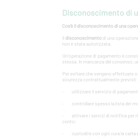
Disconoscimento di 
Cos’è il disconoscimento di una oper
Il
disconoscimento
di una operazione 
non è stata autorizzata.
Un'operazione di pagamento è conside
stessa. In mancanza del consenso, u
Per evitare che vengano effettuate 
sicurezza contrattualmente previsti p
· utilizzare il servizio di pagament
· controllare spesso la lista dei mov
· attivare i servizi di notifica per r
conto;
· custodire con ogni cura la carta e 