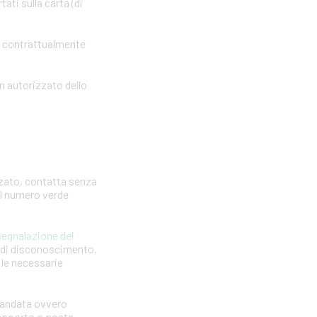
ti sulla carta (di
o contrattualmente
n autorizzato dello
zzato, contatta senza
 il numero verde
segnalazione dei
a di disconoscimento.
e le necessarie
omandata ovvero
 rapporto o posta