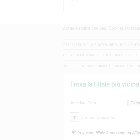
Attuale scelta cookies: Cookies strett
CERCA
TRASPARENZA
NORMATIVA MIFID
DOCUMENTI 
DAC6
IMPOSTAZIONI COOKIES
SICUREZZA
PS
SUCCESSIONI
SOSTENIBILITA' GRUPPO
DISCON
Trova la filiale più vicina
La mia posizione
In questa filiale è presente un AT