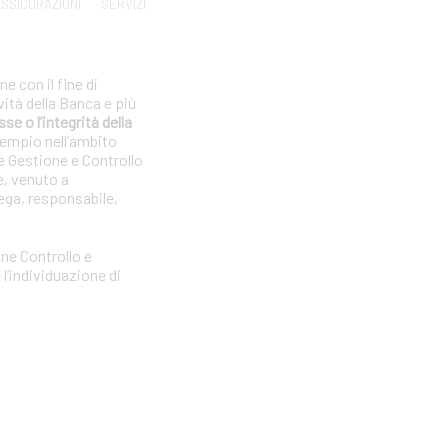
SSICURAZIONI
SERVIZI
e con il fine di
vità della Banca e più
se o l’integrità della
sempio nell’ambito
e Gestione e Controllo
e, venuto a
ega, responsabile,
one Controllo e
l’individuazione di