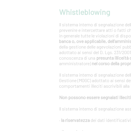
Whistleblowing
Il sistema interno di segnalazione del
prevenire e intercettare atti o fatti 
in generale tutte le violazioni di dis
banca o, ove applicabile, dell’ammini
della gestione delle agevolazioni pub
adottato ai sensi del D. Lgs. 231/20
conoscenza di una
presunta illiceità 
amministratore)
nel corso della propr
Il sistema interno di segnalazione del
Gestione (MOGC) adottato ai sensi del
comportamenti illeciti ascrivibili alla
Non possono essere segnalati illeciti 
Il sistema interno di segnalazione as
·
la riservatezza
dei dati identificativ