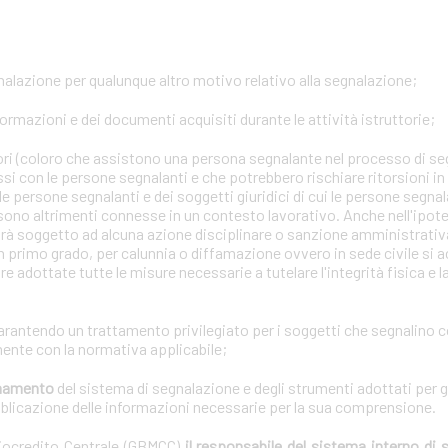
gnalazione per qualunque altro motivo relativo alla segnalazione;
formazioni e dei documenti acquisiti durante le attività istruttorie;
tori (coloro che assistono una persona segnalante nel processo di se
ssi con le persone segnalanti e che potrebbero rischiare ritorsioni i
lle persone segnalanti e dei soggetti giuridici di cui le persone segna
 sono altrimenti connesse in un contesto lavorativo. Anche nell'ipotes
arà soggetto ad alcuna azione disciplinare o sanzione amministrativa 
n primo grado, per calunnia o diffamazione ovvero in sede civile si a
e adottate tutte le misure necessarie a tutelare l'integrità fisica e 
garantendo un trattamento privilegiato per i soggetti che segnalino 
ente con la normativa applicabile;
ionamento
del sistema di segnalazione e degli strumenti adottati per g
bblicazione delle informazioni necessarie per la sua comprensione.
diocredito Centrale (GBMCC)
il responsabile del sistema interno di 