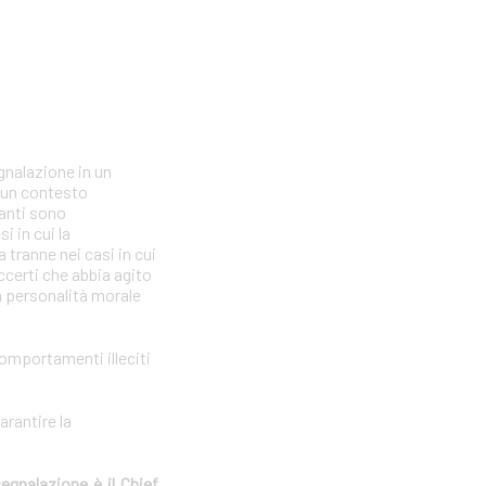
gnalazione in un
n un contesto
lanti sono
i in cui la
tranne nei casi in cui
ccerti che abbia agito
la personalità morale
comportamenti illeciti
arantire la
segnalazione è il Chief