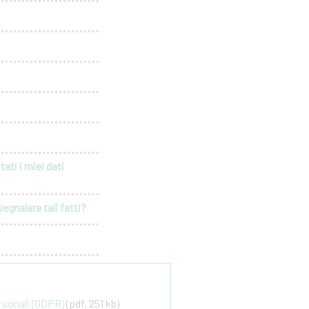
ati i miei dati
egnalare tali fatti?
ersonali (GDPR)
(pdf, 251 kb)