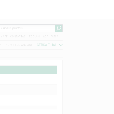
CY APP
CONTATTACI
RECLAMI
ACF
FATCA
CERCA FILIALI
04
TRUFFE AGLI ANZIANI