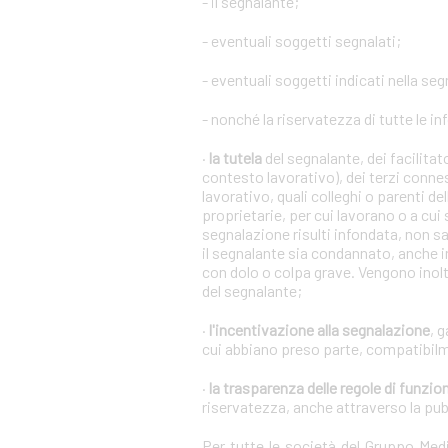
- il segnalante;
- eventuali soggetti segnalati;
- eventuali soggetti indicati nella se
- nonché la riservatezza di tutte le in
·
la tutela
del segnalante, dei facilita
contesto lavorativo), dei terzi conne
lavorativo, quali colleghi o parenti de
proprietarie, per cui lavorano o a cui
segnalazione risulti infondata, non s
il segnalante sia condannato, anche i
con dolo o colpa grave. Vengono inoltr
del segnalante;
·
l'incentivazione alla segnalazione
, 
cui abbiano preso parte, compatibilm
·
la trasparenza delle regole di funz
riservatezza, anche attraverso la pu
Per tutte le società del Gruppo Me