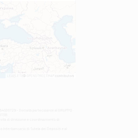
LEAFLET
| ©
OPENSTREETMAP
contributors
00254030729 - Società partecipante al GRUPPO
AlT3B.
ività di direzione e coordinamento di
o Interbancario di Tutela dei Depositi e al