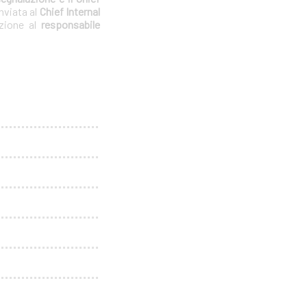
nviata al
Chief Internal
azione al
responsabile