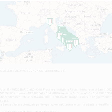
Filiale di Altamura
VIA VITTORIO VENETO 79/81 A - Altamura
Filiale di Amantea
STATALE 18/17 - Amantea
Filiale di Andretta
C.SO VITTORIO VENETO 8 - Andretta
Filiale di Andria 1 - Crispi
VIALE CRISPI 50/A - Andria
Filiale di Arsita
Viale San Francesco 6/b - Arsita
Filiale di Ascoli Piceno
Via Napoli - Ascoli Piceno
Filiale di Atessa
RO DELLO SVILUPPO ECONOMICO (LEGGE 662/96)
Contrada Piana La Fara - Via per Piazzano snc - Atessa
Filiale di Atri - Corso Adriano
Corso Elio Adriano, 1 - Atri
Filiale di Avellino - Partenio
ur, 19 - 70122 BARI (Italy) - Cod. Fiscale e iscrizione Registro Imprese di Bari n. 
03.241,00 int. vers. - REA 105047 - Cod. ABI 5424 - Albo Az. Cr. n. 4616 - Cod. BIC BPB
VIA PARTENIO 48 - Avellino
credito Centrale, iscritto al n. 10680 dell'Albo dei Gruppi Bancari e soggetta all'att
Filiale di Aversa
 S.p.A.
a Banca d'ltalia, autorizzata per le operazioni valutarie e in cambi ed aderente al Fond
VIA F. SAPORITO, 27/A - Aversa
Filiale di Avezzano - Piazza Torlonia
eb: www.bdmbanca.it - Info: info@bdmbanca.it