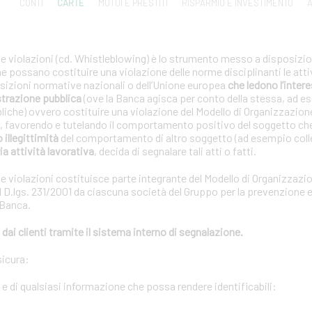
CONTI
CARTE
MUTUI E PRESTITI
RISPARMIO E INVESTIMENTO
A
le violazioni (cd. Whistleblowing) è lo strumento messo a disposizion
che possano costituire una violazione delle norme disciplinanti le atti
posizioni normative nazionali o dell’Unione europea
che ledono l’interes
strazione pubblica
(ove la Banca agisca per conto della stessa, ad e
bliche) ovvero costituire una violazione del Modello di Organizzazion
01, favorendo e tutelando il comportamento positivo del soggetto ch
o illegittimità
del comportamento di altro soggetto (ad esempio coll
ia attività lavorativa
, decida di segnalare tali atti o fatti.
le violazioni costituisce parte integrante del Modello di Organizzazi
 D.lgs. 231/2001 da ciascuna società del Gruppo per la prevenzione e 
 Banca.
dai clienti tramite il sistema interno di segnalazione.
sicura:
i e di qualsiasi informazione che possa rendere identificabili: