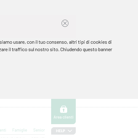
enti
Famiglie
Senior