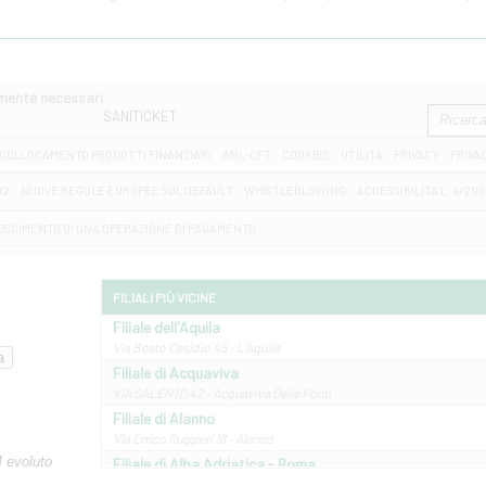
amente necessari
SANITICKET
COLLOCAMENTO PRODOTTI FINANZIARI
AML-CFT
COOKIES
UTILITÀ
PRIVACY
PRIVA
D2
NUOVE REGOLE EUROPEE SUL DEFAULT
WHISTLEBLOWING
ACCESSIBILITA' L. 4/20
OSCIMENTO DI UNA OPERAZIONE DI PAGAMENTO
FILIALI PIÙ VICINE
Filiale dell'Aquila
Via Beato Cesidio 45 - L'Aquila
Filiale di Acquaviva
VIA SALENTO 42 - Acquaviva Delle Fonti
Filiale di Alanno
Via Errico Ruggieri 18 - Alanno
M evoluto
Filiale di Alba Adriatica - Roma
Via Roma, 13 - Alba Adriatica