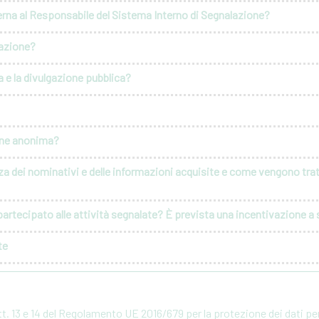
erna al Responsabile del Sistema Interno di Segnalazione?
lazione?
 e la divulgazione pubblica?
ione anonima?
za dei nominativi e delle informazioni acquisite e come vengono tratt
artecipato alle attività segnalate? È prevista una incentivazione a s
te
rtt. 13 e 14 del Regolamento UE 2016/679 per la protezione dei dati p