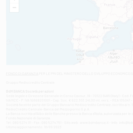
VIA VITTORIO V
−
Filiale di Am
STATALE 18/17 
Filiale di An
C.SO VITTORIO 
Filiale di And
VIALE CRISPI 50
Filiale di Ars
Viale San Franc
Filiale di Asc
Via Napoli - As
Filiale di At
FONDO DI GARANZIA
PER LE PMI DEL MINISTERO DELLO SVILUPPO ECONOMICO (
Contrada Piana 
Gruppo Mediocredito Centrale
Filiale di At
Corso Elio Adria
BdM BANCA Società per azioni
Filiale di Ave
Sede legale e Direzione Generale in Corso Cavour, 19 - 70122 BARI (Italy) - Cod.
IVA MCC - P. IVA 16868201001 - Cap. Soc. € 622.303.241,00 int. vers. - REA 105047 -
VIA PARTENIO 4
Società facente parte del Gruppo Bancario Mediocredito Centrale, iscritto al n. 10
Filiale di Av
MedioCredito Centrale-Banca del Mezzogiorno S.p.A.
La Banca iscritta all'Albo delle Banche presso la Banca d'ltalia, autorizzata per le
VIA F. SAPORITO
Fondo Nazionale di Garanzia.
Filiale di Av
Tel: 080 5274 111 - Fax: 080 5274 751 - Sito web: www.bdmbanca.it - Info: info@b
Piazza Torlonia
Ultimo aggiornamento: 10/01/2023