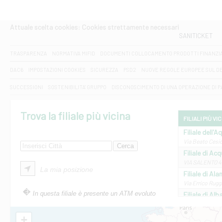
Attuale scelta cookies: Cookies strettamente necessari
SANITICKET
TRASPARENZA
NORMATIVA MIFID
DOCUMENTI COLLOCAMENTO PRODOTTI FINANZI
DAC6
IMPOSTAZIONI COOKIES
SICUREZZA
PSD2
NUOVE REGOLE EUROPEE SUL D
SUCCESSIONI
SOSTENIBILITA' GRUPPO
DISCONOSCIMENTO DI UNA OPERAZIONE DI 
Trova la filiale più vicina
FILIALI PIÙ VI
Filiale dell'A
Via Beato Cesid
Filiale di Ac
VIA SALENTO 42
La mia posizione
Filiale di Ala
Via Errico Ruggi
In questa filiale è presente un ATM evoluto
Filiale di Al
Via Roma, 13 - 
Filiale di Al
+