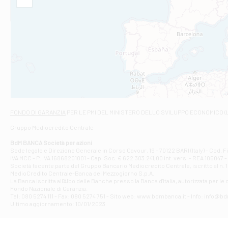
Filiale di Am
STATALE 18/17 
Filiale di An
C.SO VITTORIO 
Filiale di And
VIALE CRISPI 50
Filiale di Ars
Viale San Franc
Filiale di Asc
Via Napoli - As
Filiale di At
FONDO DI GARANZIA
PER LE PMI DEL MINISTERO DELLO SVILUPPO ECONOMICO (
Contrada Piana 
Gruppo Mediocredito Centrale
Filiale di At
Corso Elio Adria
BdM BANCA Società per azioni
Filiale di Ave
Sede legale e Direzione Generale in Corso Cavour, 19 - 70122 BARI (Italy) - Cod.
IVA MCC - P. IVA 16868201001 - Cap. Soc. € 622.303.241,00 int. vers. - REA 105047 -
VIA PARTENIO 4
Società facente parte del Gruppo Bancario Mediocredito Centrale, iscritto al n. 10
Filiale di Av
MedioCredito Centrale-Banca del Mezzogiorno S.p.A.
La Banca iscritta all'Albo delle Banche presso la Banca d'ltalia, autorizzata per le
VIA F. SAPORITO
Fondo Nazionale di Garanzia.
Filiale di Av
Tel: 080 5274 111 - Fax: 080 5274 751 - Sito web: www.bdmbanca.it - Info: info@b
Piazza Torlonia
Ultimo aggiornamento: 10/01/2023
Filiale di Avi
PIAZZA E. GIAN