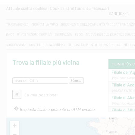
Attuale scelta cookies: Cookies strettamente necessari
SANITICKET
TRASPARENZA
NORMATIVA MIFID
DOCUMENTI COLLOCAMENTO PRODOTTI FINANZI
DAC6
IMPOSTAZIONI COOKIES
SICUREZZA
PSD2
NUOVE REGOLE EUROPEE SUL D
SUCCESSIONI
SOSTENIBILITA' GRUPPO
DISCONOSCIMENTO DI UNA OPERAZIONE DI 
Trova la filiale più vicina
FILIALI PIÙ VI
Filiale dell'A
Via Beato Cesid
Filiale di Ac
VIA SALENTO 42
La mia posizione
Filiale di Ala
Via Errico Ruggi
In questa filiale è presente un ATM evoluto
Filiale di Al
Via Roma, 13 - 
Filiale di Al
+
VIA VITTORIO V
−