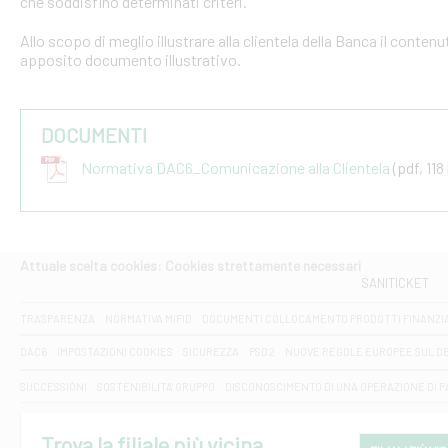
che soddisfino determinati criteri.
Allo scopo di meglio illustrare alla clientela della Banca il conten
apposito documento illustrativo.
DOCUMENTI
Normativa DAC6_Comunicazione alla Clientela
(pdf, 118
Attuale scelta cookies: Cookies strettamente necessari
SANITICKET
TRASPARENZA
NORMATIVA MIFID
DOCUMENTI COLLOCAMENTO PRODOTTI FINANZI
DAC6
IMPOSTAZIONI COOKIES
SICUREZZA
PSD2
NUOVE REGOLE EUROPEE SUL D
SUCCESSIONI
SOSTENIBILITA' GRUPPO
DISCONOSCIMENTO DI UNA OPERAZIONE DI 
Trova la filiale più vicina