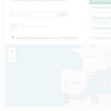
FILIALI PIÙ VI
Filiale dell'A
Via Beato Cesid
Filiale di Ac
VIA SALENTO 42
La mia posizione
Filiale di Ala
Via Errico Ruggi
In questa filiale è presente un ATM evoluto
Filiale di Al
Via Roma, 13 - 
Filiale di Al
+
VIA VITTORIO V
−
Filiale di Am
STATALE 18/17 
Filiale di An
C.SO VITTORIO 
Filiale di And
VIALE CRISPI 50
Filiale di Ars
Viale San Franc
Filiale di Asc
Via Napoli - As