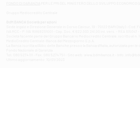
Filiale di At
FONDO DI GARANZIA
PER LE PMI DEL MINISTERO DELLO SVILUPPO ECONOMICO (
Contrada Piana 
Gruppo Mediocredito Centrale
Filiale di At
Corso Elio Adria
BdM BANCA Società per azioni
Filiale di Ave
Sede legale e Direzione Generale in Corso Cavour, 19 - 70122 BARI (Italy) - Cod.
IVA MCC - P. IVA 16868201001 - Cap. Soc. € 622.303.241,00 int. vers. - REA 105047 -
VIA PARTENIO 4
Società facente parte del Gruppo Bancario Mediocredito Centrale, iscritto al n. 10
Filiale di Av
MedioCredito Centrale-Banca del Mezzogiorno S.p.A.
La Banca iscritta all'Albo delle Banche presso la Banca d'ltalia, autorizzata per le
VIA F. SAPORITO
Fondo Nazionale di Garanzia.
Filiale di Av
Tel: 080 5274 111 - Fax: 080 5274 751 - Sito web: www.bdmbanca.it - Info: info@b
Piazza Torlonia
Ultimo aggiornamento: 10/01/2023
Filiale di Avi
PIAZZA E. GIAN
Filiale di Bai
VIA G. LIPPIELL
Filiale di Bar
CORSO VITTORIO
Filiale di Ba
VIALE PAPA GIOV
Filiale di Bar
VIA LEMBO 36 C
Filiale di Ba
VIA AMENDOLA 1