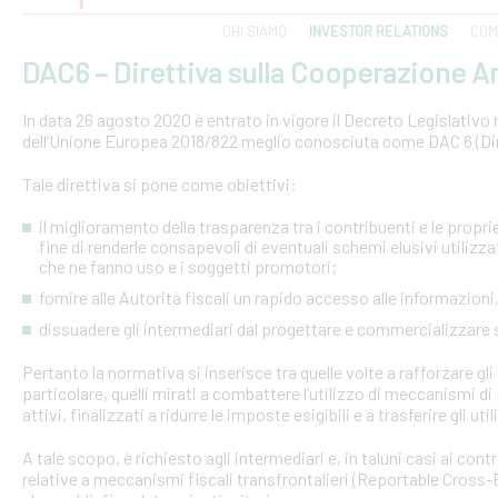
CHI SIAMO
INVESTOR RELATIONS
COM
DAC6 – Direttiva sulla Cooperazione Am
In data 26 agosto 2020 è entrato in vigore il Decreto Legislativo n.
dell’Unione Europea 2018/822 meglio conosciuta come DAC 6 (Dire
Tale direttiva si pone come obiettivi:
il miglioramento della trasparenza tra i contribuenti e le proprie 
fine di renderle consapevoli di eventuali schemi elusivi utilizz
che ne fanno uso e i soggetti promotori;
fornire alle Autorità fiscali un rapido accesso alle informazio
dissuadere gli intermediari dal progettare e commercializzare
Pertanto la normativa si inserisce tra quelle volte a rafforzare gli 
particolare, quelli mirati a combattere l’utilizzo di meccanismi d
attivi, finalizzati a ridurre le imposte esigibili e a trasferire gli ut
A tale scopo, è richiesto agli intermediari e, in taluni casi ai con
relative a meccanismi fiscali transfrontalieri (Reportable Cros