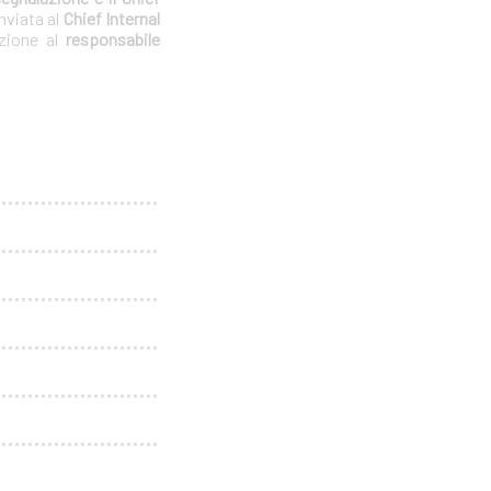
nviata al
Chief Internal
azione al
responsabile