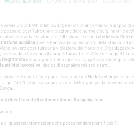
INVESTOR RELATIONS
COMUNICATI STAMPA E NEWS
LAVORA CON NOI
le violazioni (cd. Whistleblowing) è lo strumento messo a disposizion
che possano costituire una violazione delle norme disciplinanti le atti
posizioni normative nazionali o dell’Unione europea
che ledono l’interes
strazione pubblica
(ove la Banca agisca per conto della stessa, ad e
bliche) ovvero costituire una violazione del Modello di Organizzazion
01, favorendo e tutelando il comportamento positivo del soggetto ch
o illegittimità
del comportamento di altro soggetto (ad esempio coll
ia attività lavorativa
, decida di segnalare tali atti o fatti.
le violazioni costituisce parte integrante del Modello di Organizzazi
 D.lgs. 231/2001 da ciascuna società del Gruppo per la prevenzione e 
 Banca.
dai clienti tramite il sistema interno di segnalazione.
sicura:
i e di qualsiasi informazione che possa rendere identificabili: