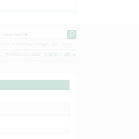
CY APP
CONTATTACI
RECLAMI
ACF
FATCA
CERCA FILIALI
04
TRUFFE AGLI ANZIANI