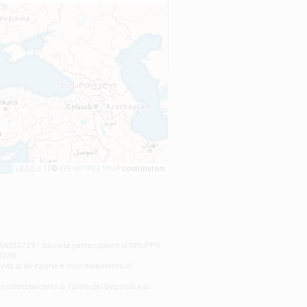
LEAFLET
| ©
OPENSTREETMAP
contributors
00254030729 - Società partecipante al GRUPPO
AlT3B.
ività di direzione e coordinamento di
o Interbancario di Tutela dei Depositi e al