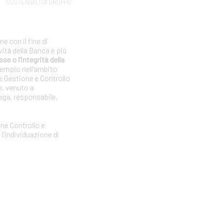
SOSTENIBILITA' GRUPPO
e con il fine di
vità della Banca e più
se o l’integrità della
sempio nell’ambito
e Gestione e Controllo
e, venuto a
ega, responsabile,
one Controllo e
l’individuazione di