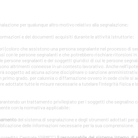
gnalazione per qualunque altro motivo relativo alla segnalazione;
formazioni e dei documenti acquisiti durante le attività istruttorie;
tori (coloro che assistono una persona segnalante nel processo di se
ssi con le persone segnalanti e che potrebbero rischiare ritorsioni i
lle persone segnalanti e dei soggetti giuridici di cui le persone segna
 sono altrimenti connesse in un contesto lavorativo. Anche nell'ipotes
arà soggetto ad alcuna azione disciplinare o sanzione amministrativa 
n primo grado, per calunnia o diffamazione ovvero in sede civile si a
e adottate tutte le misure necessarie a tutelare l'integrità fisica e 
garantendo un trattamento privilegiato per i soggetti che segnalino 
ente con la normativa applicabile;
ionamento
del sistema di segnalazione e degli strumenti adottati per g
bblicazione delle informazioni necessarie per la sua comprensione.
diocredito Centrale (GBMCC)
il responsabile del sistema interno di 