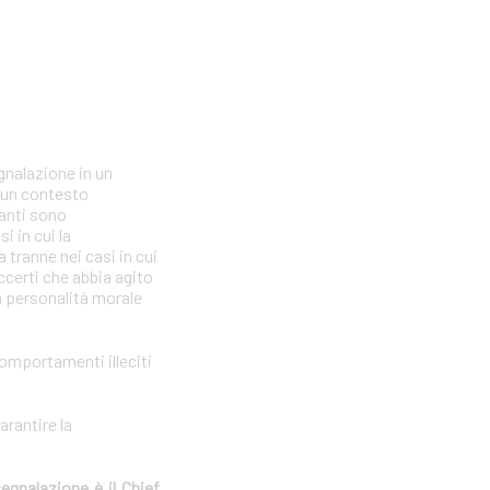
gnalazione in un
n un contesto
lanti sono
i in cui la
tranne nei casi in cui
ccerti che abbia agito
la personalità morale
comportamenti illeciti
arantire la
segnalazione è il Chief