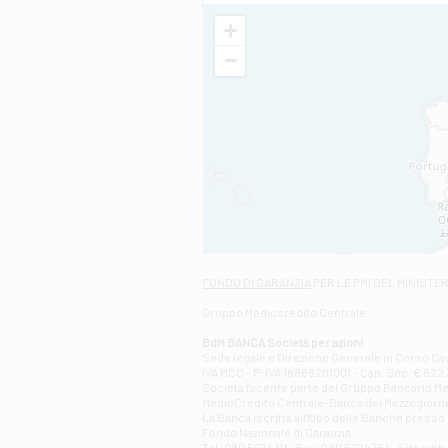
+
−
FONDO DI GARANZIA
PER LE PMI DEL MINISTE
Gruppo Mediocredito Centrale
BdM BANCA Società per azioni
Sede legale e Direzione Generale in Corso Cavo
IVA MCC - P. IVA 16868201001 - Cap. Soc. € 622.3
Società facente parte del Gruppo Bancario Medio
MedioCredito Centrale-Banca del Mezzogiorno
La Banca iscritta all'Albo delle Banche presso l
Fondo Nazionale di Garanzia.
Tel: 080 5274 111 - Fax: 080 5274 751 - Sito w