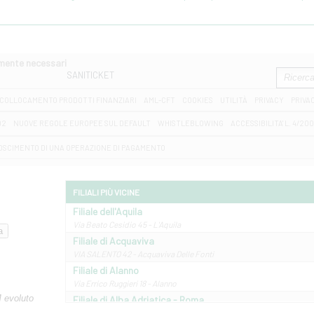
amente necessari
SANITICKET
COLLOCAMENTO PRODOTTI FINANZIARI
AML-CFT
COOKIES
UTILITÀ
PRIVACY
PRIVA
D2
NUOVE REGOLE EUROPEE SUL DEFAULT
WHISTLEBLOWING
ACCESSIBILITA' L. 4/20
OSCIMENTO DI UNA OPERAZIONE DI PAGAMENTO
FILIALI PIÙ VICINE
Filiale dell'Aquila
Via Beato Cesidio 45 - L'Aquila
Filiale di Acquaviva
VIA SALENTO 42 - Acquaviva Delle Fonti
Filiale di Alanno
Via Errico Ruggieri 18 - Alanno
M evoluto
Filiale di Alba Adriatica - Roma
Via Roma, 13 - Alba Adriatica