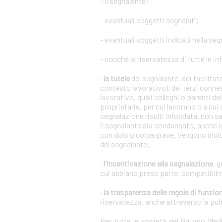
- il segnalante;
- eventuali soggetti segnalati;
- eventuali soggetti indicati nella se
- nonché la riservatezza di tutte le in
·
la tutela
del segnalante, dei facilita
contesto lavorativo), dei terzi conne
lavorativo, quali colleghi o parenti de
proprietarie, per cui lavorano o a cui
segnalazione risulti infondata, non s
il segnalante sia condannato, anche i
con dolo o colpa grave. Vengono inoltr
del segnalante;
·
l'incentivazione alla segnalazione
, 
cui abbiano preso parte, compatibilm
·
la trasparenza delle regole di funz
riservatezza, anche attraverso la pu
Per tutte le società del Gruppo Me