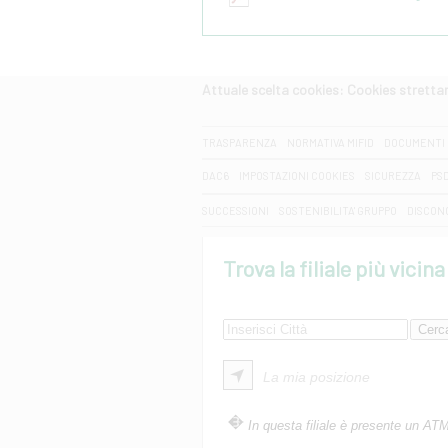
Attuale scelta cookies: Cookies strett
CERCA
TRASPARENZA
NORMATIVA MIFID
DOCUMENTI 
DAC6
IMPOSTAZIONI COOKIES
SICUREZZA
PS
SUCCESSIONI
SOSTENIBILITA' GRUPPO
DISCON
Trova la filiale più vicina
La mia posizione
In questa filiale è presente un AT