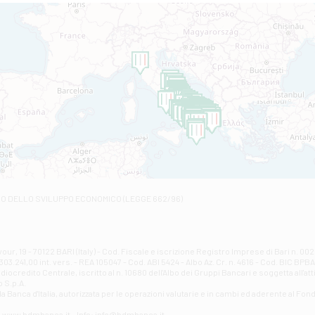
Filiale di Altamura
VIA VITTORIO VENETO 79/81 A - Altamura
Filiale di Amantea
STATALE 18/17 - Amantea
Filiale di Andretta
C.SO VITTORIO VENETO 8 - Andretta
Filiale di Andria 1 - Crispi
VIALE CRISPI 50/A - Andria
Filiale di Arsita
Viale San Francesco 6/b - Arsita
Filiale di Ascoli Piceno
Via Napoli - Ascoli Piceno
Filiale di Atessa
RO DELLO SVILUPPO ECONOMICO (LEGGE 662/96)
Contrada Piana La Fara - Via per Piazzano snc - Atessa
Filiale di Atri - Corso Adriano
Corso Elio Adriano, 1 - Atri
Filiale di Avellino - Partenio
ur, 19 - 70122 BARI (Italy) - Cod. Fiscale e iscrizione Registro Imprese di Bari n. 
03.241,00 int. vers. - REA 105047 - Cod. ABI 5424 - Albo Az. Cr. n. 4616 - Cod. BIC BPB
VIA PARTENIO 48 - Avellino
credito Centrale, iscritto al n. 10680 dell'Albo dei Gruppi Bancari e soggetta all'att
Filiale di Aversa
 S.p.A.
a Banca d'ltalia, autorizzata per le operazioni valutarie e in cambi ed aderente al Fond
VIA F. SAPORITO, 27/A - Aversa
Filiale di Avezzano - Piazza Torlonia
eb: www.bdmbanca.it - Info: info@bdmbanca.it