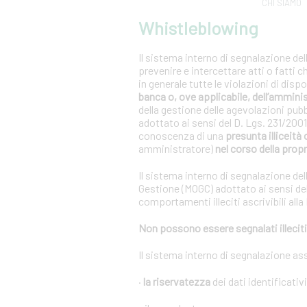
CHI SIAMO
Whistleblowing
Il sistema interno di segnalazione del
prevenire e intercettare atti o fatti 
in generale tutte le violazioni di dis
banca o, ove applicabile, dell’ammini
della gestione delle agevolazioni pub
adottato ai sensi del D. Lgs. 231/20
conoscenza di una
presunta illiceità 
amministratore)
nel corso della propr
Il sistema interno di segnalazione del
Gestione (MOGC) adottato ai sensi del
comportamenti illeciti ascrivibili alla
Non possono essere segnalati illeciti 
Il sistema interno di segnalazione as
·
la riservatezza
dei dati identificativ