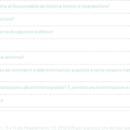
erna al Responsabile del Sistema Interno di Segnalazione?
lazione?
 e la divulgazione pubblica?
ione anonima?
za dei nominativi e delle informazioni acquisite e come vengono tratt
artecipato alle attività segnalate? È prevista una incentivazione a s
te
rtt. 13 e 14 del Regolamento UE 2016/679 per la protezione dei dati p