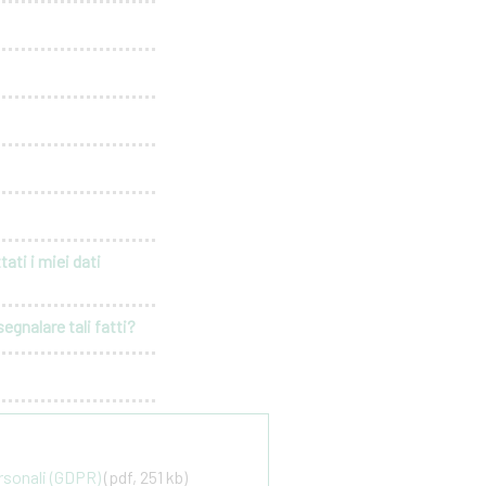
ati i miei dati
egnalare tali fatti?
ersonali (GDPR)
(pdf, 251 kb)