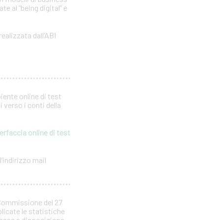
e al “being digital” e
realizzata dall’ABI
iente online di test
 verso i conti della
erfaccia online di test
’indirizzo mail
 Commissione del 27
licate le statistiche
 messe a disposizione