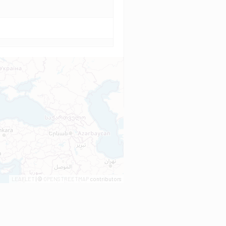
LEAFLET
| ©
OPENSTREETMAP
contributors