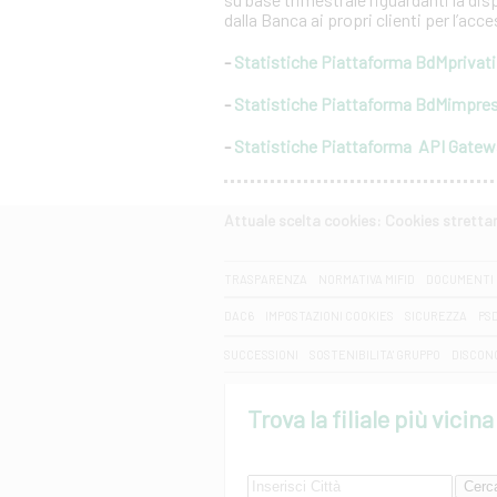
dalla Banca ai propri clienti per l’acc
-
Statistiche Piattaforma BdMprivati
-
Statistiche Piattaforma BdMimpre
-
Statistiche Piattaforma API Gate
Attuale scelta cookies: Cookies strett
CERCA
TRASPARENZA
NORMATIVA MIFID
DOCUMENTI 
DAC6
IMPOSTAZIONI COOKIES
SICUREZZA
PS
SUCCESSIONI
SOSTENIBILITA' GRUPPO
DISCON
Trova la filiale più vicina