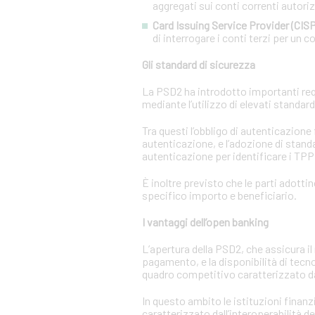
aggregati sui conti correnti autorizz
Card Issuing Service Provider (CISP
di interrogare i conti terzi per un co
Gli standard di sicurezza
La PSD2 ha introdotto importanti requi
mediante l’utilizzo di elevati standar
Tra questi l’obbligo di autenticazione
autenticazione, e l’adozione di standa
autenticazione per identificare i TPP e
È inoltre previsto che le parti adotti
specifico importo e beneficiario.
I vantaggi dell’open banking
L’apertura della PSD2, che assicura il 
pagamento, e la disponibilità di tecn
quadro competitivo caratterizzato da
In questo ambito le istituzioni finanz
caratterizzato dall’interoperabilità d