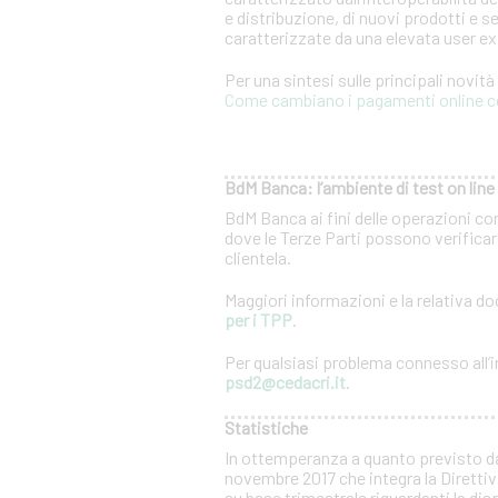
e distribuzione, di nuovi prodotti e se
caratterizzate da una elevata user e
Per una sintesi sulle principali novit
Come cambiano i pagamenti online c
BdM Banca: l’ambiente di test on line 
BdM Banca ai fini delle operazioni co
dove le Terze Parti possono verificare
clientela.
Maggiori informazioni e la relativa 
per i TPP
.
Per qualsiasi problema connesso all’in
psd2@cedacri.it
.
Statistiche
In ottemperanza a quanto previsto d
novembre 2017 che integra la Direttiv
su base trimestrale riguardanti la dis