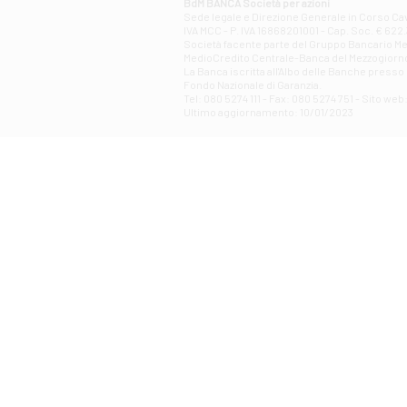
BdM BANCA Società per azioni
Sede legale e Direzione Generale in Corso Cavo
IVA MCC - P. IVA 16868201001 - Cap. Soc. € 622.3
Società facente parte del Gruppo Bancario Medio
MedioCredito Centrale-Banca del Mezzogiorno
La Banca iscritta all'Albo delle Banche presso l
Fondo Nazionale di Garanzia.
Tel: 080 5274 111 - Fax: 080 5274 751 - Sito w
Ultimo aggiornamento: 10/01/2023