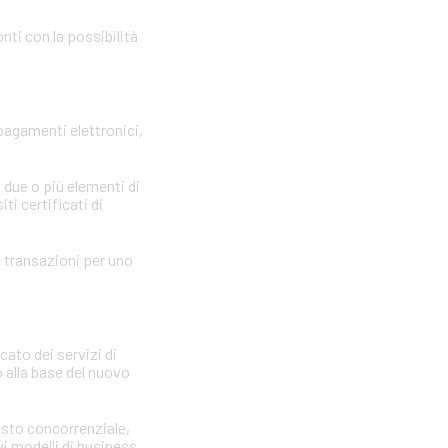
nti con la possibilità
 pagamenti elettronici,
 due o più elementi di
ti certificati di
le transazioni per uno
cato dei servizi di
 alla base del nuovo
testo concorrenziale,
vi modelli di business