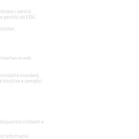
ndicano i servizi
 e gestito da EBA.
itolari,
e interfacce web
e modalità standard,
à intuitive e semplici
ispositivi richiesti e
zi informativi