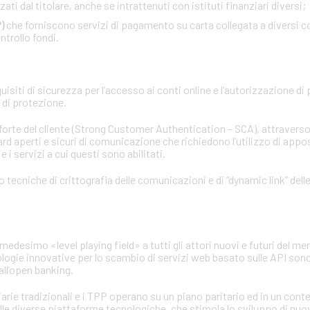
ati dal titolare, anche se intrattenuti con istituti finanziari diversi;
)
che forniscono servizi di pagamento su carta collegata a diversi co
ntrollo fondi.
siti di sicurezza per l’accesso ai conti online e l’autorizzazione di
d di protezione.
 forte del cliente (Strong Customer Authentication – SCA), attraverso
rd aperti e sicuri di comunicazione che richiedono l’utilizzo di apposi
 i servizi a cui questi sono abilitati.
no tecniche di crittografia delle comunicazioni e di “dynamic link” del
medesimo «level playing field» a tutti gli attori nuovi e futuri del mer
ologie innovative per lo scambio di servizi web basato sulle API sono
ll’open banking.
iarie tradizionali e i TPP operano su un piano paritario ed in un con
elle diverse piattaforme tecnologiche, che stimola lo sviluppo di nuo