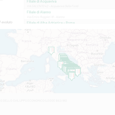
Filiale di Acquaviva
VIA SALENTO 42 - Acquaviva Delle Fonti
Filiale di Alanno
Via Errico Ruggieri 18 - Alanno
M evoluto
Filiale di Alba Adriatica - Roma
Via Roma, 13 - Alba Adriatica
Filiale di Altamura
VIA VITTORIO VENETO 79/81 A - Altamura
Filiale di Amantea
STATALE 18/17 - Amantea
Filiale di Andretta
C.SO VITTORIO VENETO 8 - Andretta
Filiale di Andria 1 - Crispi
VIALE CRISPI 50/A - Andria
Filiale di Arsita
Viale San Francesco 6/b - Arsita
Filiale di Ascoli Piceno
Via Napoli - Ascoli Piceno
Filiale di Atessa
RO DELLO SVILUPPO ECONOMICO (LEGGE 662/96)
Contrada Piana La Fara - Via per Piazzano snc - Atessa
Filiale di Atri - Corso Adriano
Corso Elio Adriano, 1 - Atri