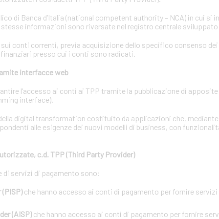
lico di Banca d’Italia (national competent authority – NCA) in cui si i
e stesse informazioni sono riversate nel registro centrale sviluppato
i conti correnti, previa acquisizione dello specifico consenso dei t
 finanziari presso cui i conti sono radicati.
tramite interfacce web
garantire l’accesso ai conti ai TPP tramite la pubblicazione di apposit
ming interface).
ella digital transformation costituito da applicazioni che, mediant
pondenti alle esigenze dei nuovi modelli di business, con funzionalit
utorizzate, c.d. TPP (Third Party Provider)
ne di servizi di pagamento sono:
 (PISP)
che hanno accesso ai conti di pagamento per fornire servizi d
der (AISP)
che hanno accesso ai conti di pagamento per fornire servi