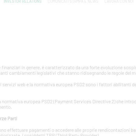
INVESTOR RELATIONS
COMUNICATI STAMPA E NEWS
LAVORA CON NOI
e finanziari in genere, è caratterizzato da una forte evoluzione sosp
anti cambiamenti legislativi che stanno ridisegnando le regole del 
 servizi web e la normativa europea PSD2 sono i fattori abilitanti d
e la normativa europea PSD2 (Payment Services Directive 2) che intr
mento.
rze Parti
ossono effettuare pagamenti o accedere alle proprie rendicontazioni b
 autorizzate, i cosiddetti TPP (Third Party Provider).