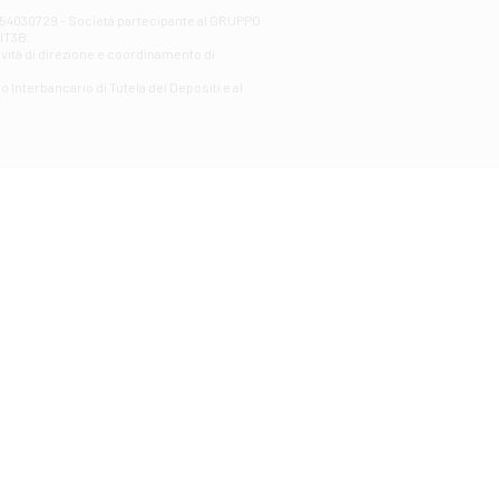
00254030729 - Società partecipante al GRUPPO
AlT3B.
ività di direzione e coordinamento di
o Interbancario di Tutela dei Depositi e al