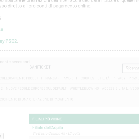
esso diretto ai loro conti di pagamento online.
;
se
;
way PSD2
.
amente necessari
SANITICKET
COLLOCAMENTO PRODOTTI FINANZIARI
AML-CFT
COOKIES
UTILITÀ
PRIVACY
PRIVA
D2
NUOVE REGOLE EUROPEE SUL DEFAULT
WHISTLEBLOWING
ACCESSIBILITA' L. 4/20
OSCIMENTO DI UNA OPERAZIONE DI PAGAMENTO
FILIALI PIÙ VICINE
Filiale dell'Aquila
Via Beato Cesidio 45 - L'Aquila