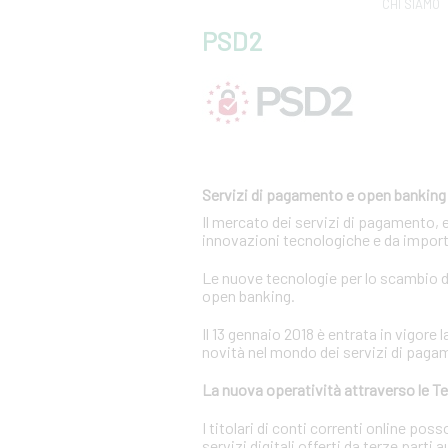
CHI SIAMO
PSD2
Servizi di pagamento e open banking
Il mercato dei servizi di pagamento, 
innovazioni tecnologiche e da import
Le nuove tecnologie per lo scambio di
open banking.
Il 13 gennaio 2018 è entrata in vigor
novità nel mondo dei servizi di paga
La nuova operatività attraverso le Te
I titolari di conti correnti online p
servizi digitali offerti da terze parti