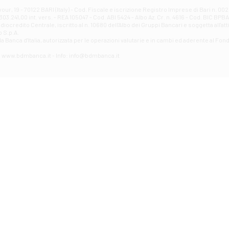
Filiale di Avellino - Partenio
ur, 19 - 70122 BARI (Italy) - Cod. Fiscale e iscrizione Registro Imprese di Bari n. 
03.241,00 int. vers. - REA 105047 - Cod. ABI 5424 - Albo Az. Cr. n. 4616 - Cod. BIC BPB
VIA PARTENIO 48 - Avellino
credito Centrale, iscritto al n. 10680 dell'Albo dei Gruppi Bancari e soggetta all'att
Filiale di Aversa
 S.p.A.
a Banca d'ltalia, autorizzata per le operazioni valutarie e in cambi ed aderente al Fond
VIA F. SAPORITO, 27/A - Aversa
Filiale di Avezzano - Piazza Torlonia
eb: www.bdmbanca.it - Info: info@bdmbanca.it
Piazza Torlonia - Avezzano
Filiale di Avigliano
PIAZZA E. GIANTURCO 49 - Avigliano
Filiale di Baiano
VIA G. LIPPIELLO 33 - Baiano
Filiale di Bari - Corso Vittorio Emanuele II
CORSO VITTORIO EMANUELE II, 86 - Bari
Filiale di Bari 10 - Papa Giovanni
VIALE PAPA GIOVANNI XXIII 131 - Bari
Filiale di Bari 11 - Lembo
VIA LEMBO 36 C/H - Bari
Filiale di Bari 2 - Amendola
VIA AMENDOLA 193/A - Bari
Filiale di Bari 4 - Poggiofranco
VIA FAVIA 3 - Bari
Filiale di Bari 6 - Japigia