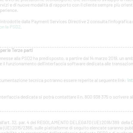
rvizi e di nuove modalità di rapporto con il cliente sempre più orientat
xperience.
à introdotte dalla Payment Services Directive 2 consulta l’infografica 
on la PSD2
.
per le Terze parti
nnesse alla PSD2 ha predisposto, a partire dal 14 marzo 2019, un amb
 il funzionamento dell’interfaccia software dedicata alle transazioni
documentazione tecnica potranno essere reperite al seguente link:
int
terfaccia dedicata si potrà contattare il n. 800 938 375 o scrivere all
all’art. 32, par. 4 del REGOLAMENTO DELEGATO (UE) 2018/389 della
a (UE) 2015/2366, sulle piattaforme di seguito elencate saranno pubb
ponibilità e le prestazioni dell’interfaccia dedicata PSD2 e di quelle