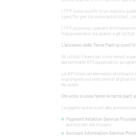
I TPP sono iscritti in un registro pubb
specifici per cui sono autorizzati. L
I TPP possono operare direttamente su
frapponendosi tra questi e gli istituti
L’accesso delle Terze Parti ai conti 
Gli istituti finanziari sono tenuti a 
denominate API (application program
Le API sono un elemento strategico d
espongono sul web servizi digitali ris
da usare.
Chi sono e cosa fanno le terze parti a
I soggetti autorizzati alla prestazio
Payment Initation Service Provider
autorizzati dal titolare;
Account Information Service Provi