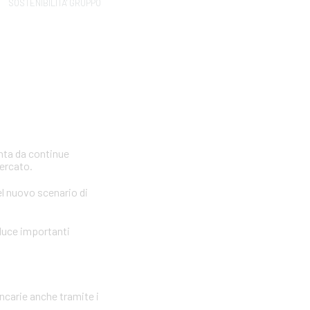
SOSTENIBILITA' GRUPPO
inta da continue
mercato.
el nuovo scenario di
oduce importanti
ancarie anche tramite i