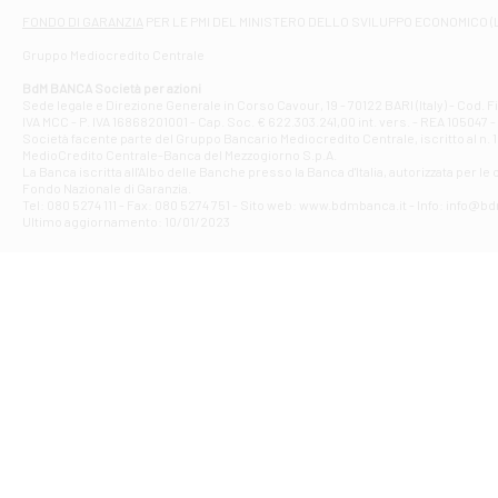
Filiale di At
FONDO DI GARANZIA
PER LE PMI DEL MINISTERO DELLO SVILUPPO ECONOMICO (
Contrada Piana 
Gruppo Mediocredito Centrale
Filiale di At
Corso Elio Adria
BdM BANCA Società per azioni
Filiale di Ave
Sede legale e Direzione Generale in Corso Cavour, 19 - 70122 BARI (Italy) - Cod.
IVA MCC - P. IVA 16868201001 - Cap. Soc. € 622.303.241,00 int. vers. - REA 105047 -
VIA PARTENIO 4
Società facente parte del Gruppo Bancario Mediocredito Centrale, iscritto al n. 10
Filiale di Av
MedioCredito Centrale-Banca del Mezzogiorno S.p.A.
La Banca iscritta all'Albo delle Banche presso la Banca d'ltalia, autorizzata per le
VIA F. SAPORITO
Fondo Nazionale di Garanzia.
Filiale di Av
Tel: 080 5274 111 - Fax: 080 5274 751 - Sito web: www.bdmbanca.it - Info: info@b
Piazza Torlonia
Ultimo aggiornamento: 10/01/2023
Filiale di Avi
PIAZZA E. GIAN
Filiale di Bai
VIA G. LIPPIELL
Filiale di Bar
CORSO VITTORIO
Filiale di Ba
VIALE PAPA GIOV
Filiale di Bar
VIA LEMBO 36 C
Filiale di Ba