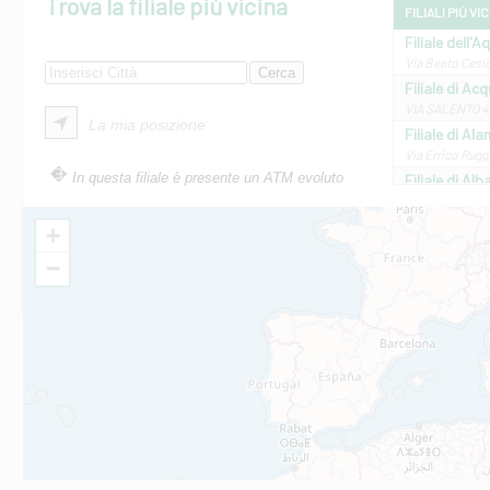
Trova la filiale più vicina
FILIALI PIÙ VI
Filiale dell'A
Via Beato Cesid
Filiale di Ac
VIA SALENTO 42
La mia posizione
Filiale di Ala
Via Errico Ruggi
In questa filiale è presente un ATM evoluto
Filiale di Al
Via Roma, 13 - 
Filiale di Al
+
VIA VITTORIO V
−
Filiale di Am
STATALE 18/17 
Filiale di An
C.SO VITTORIO 
Filiale di And
VIALE CRISPI 50
Filiale di Ars
Viale San Franc
Filiale di Asc
Via Napoli - As