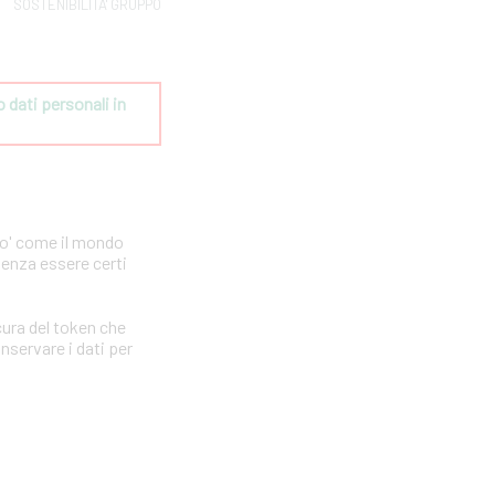
SOSTENIBILITA' GRUPPO
dati personali in 
po' come il mondo
senza essere certi
ura del token che
nservare i dati per