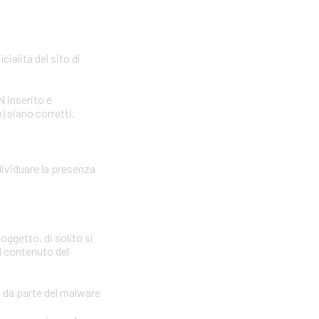
cialità del sito di
N inserito e
) siano corretti.
dividuare la presenza
oggetto, di solito si
il contenuto del
e da parte del malware