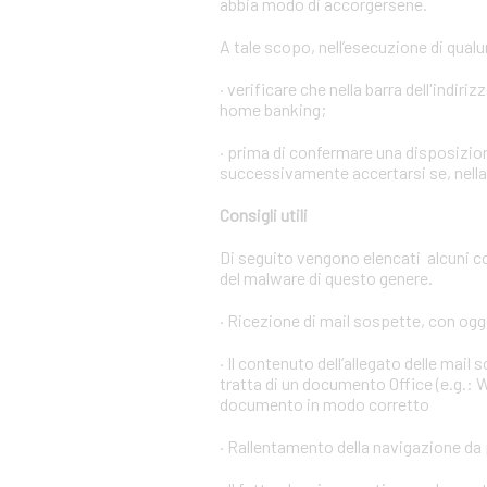
abbia modo di accorgersene.
A tale scopo, nell’esecuzione di qual
· verificare che nella barra dell'indiri
home banking;
· prima di confermare una disposizion
successivamente accertarsi se, nella l
Consigli utili
Di seguito vengono elencati alcuni c
del malware di questo genere.
· Ricezione di mail sospette, con ogge
· Il contenuto dell’allegato delle mail
tratta di un documento Office (e.g.: W
documento in modo corretto
· Rallentamento della navigazione da 