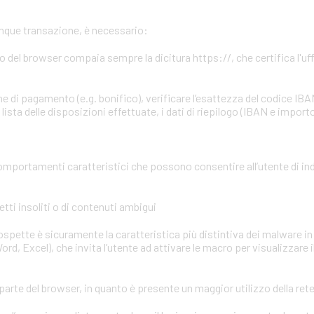
unque transazione, è necessario:
zzo del browser compaia sempre la dicitura https://, che certifica l'uffi
e di pagamento (e.g. bonifico), verificare l’esattezza del codice IBA
ista delle disposizioni effettuate, i dati di riepilogo (IBAN e importo
omportamenti caratteristici che possono consentire all’utente di in
tti insoliti o di contenuti ambigui
 sospette è sicuramente la caratteristica più distintiva dei malware in 
ord, Excel), che invita l’utente ad attivare le macro per visualizzare 
parte del browser, in quanto è presente un maggior utilizzo della ret