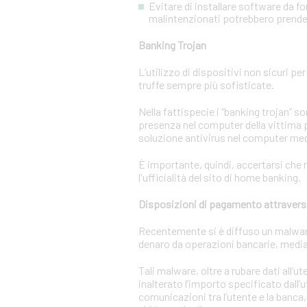
Evitare di installare software da f
malintenzionati potrebbero prendere
Banking Trojan
L’utilizzo di dispositivi non sicuri pe
truffe sempre più sofisticate.
Nella fattispecie i “banking trojan” 
presenza nel computer della vittima p
soluzione antivirus nel computer m
È importante, quindi, accertarsi che n
l'ufficialità del sito di home banking.
Disposizioni di pagamento attravers
Recentemente si è diffuso un malware c
denaro da operazioni bancarie, media
Tali malware, oltre a rubare dati all’
inalterato l’importo specificato dall’
comunicazioni tra l’utente e la banca,