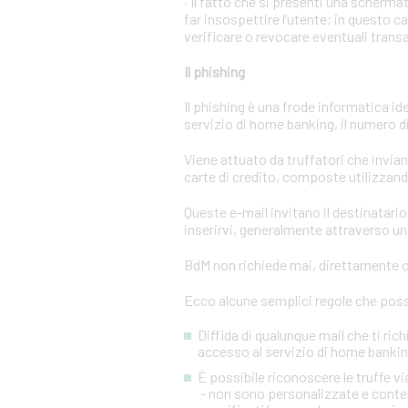
· Il fatto che si presenti una scher
far insospettire l’utente; in questo c
verificare o revocare eventuali trans
Il phishing
Il phishing è una frode informatica id
servizio di home banking, il numero di 
Viene attuato da truffatori che invi
carte di credito, composte utilizzando
Queste e-mail invitano il destinatario 
inserirvi, generalmente attraverso una
BdM non richiede mai, direttamente o 
Ecco alcune semplici regole che posso
Diffida di qualunque mail che ti rich
accesso al servizio di home banking
È possibile riconoscere le truffe 
- non sono personalizzate e conten