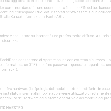
ser sia aggiornato; in caso contrario, è consigliabile scaricare e insta
ale: come non daresti a uno sconosciuto il codice PIN del tuo banc
ti nel consegnare i tuoi dati riservati senza essere sicuri dell’identi
iti alla Banca (Informazioni: Fonte ABI).
dere e acquistare su Internet è una pratica molto diffusa. A tutela d
i sicurezza:
affidabili che consentono di operare online con estrema sicurezza. 
 confermata da un OTP (one time password) generata appunto da uno 
nformativi).
sitivo hardware (la tipologia del modello potrebbe differire in base a
e installato insieme alla mobile app e viene utilizzato direttamente 
mpatibilità del software del sistema operativo e del modello del pr
BITO MAESTRO