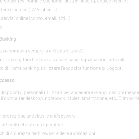
rsonali (es. nome e cognome, data di nascita, codice fiscale )
ere o numeri (1234, abcd...)
ervizi online (conto, email, siti...)
er
 Banking
irizzo compaia sempre la dicitura https://.
i, ma digitare l’indirizzo o usare canali/applicazioni ufficiali.
to di Home banking, utilizzare l’apposita funzione di Logout.
 accesso
dispositivi personali utilizzati per accedere alle applicazioni messe
 il computer desktop, notebook, tablet, smartphone, etc. E’ import
 di protezione antivirus e antispyware
 ufficiali del sistema operativo
tch di sicurezza del browser e delle applicazioni