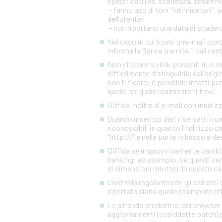
specificati (es. scadenza, smarrim
- fanno uso di toni “intimidatori”
dell’utente;
- non riportano una data di scadenza
Nel caso in cui ricevi un’e-mail c
informa la Banca tramite il call cen
Non cliccare su link presenti in e-
difficilmente distinguibile dall’orig
non ti fidare: è possibile infatti pe
quello nel quale realmente ti trovi.
Diffida inoltre di e-mail con indiriz
Quando inserisci dati riservati in 
riconoscibili in quanto l’indirizzo 
“http://” e nella parte in basso a d
Diffida se improvvisamente cambia l
banking: ad esempio, se questi ven
di dimensioni ridotte). In questo ca
Controlla regolarmente gli estratti 
riportate siano quelle realmente eff
Le aziende produttrici dei browser 
aggiornamenti (cosiddette patch) c