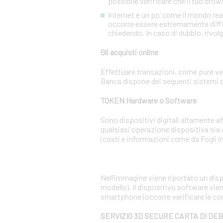
possibile verificare che il tuo brow
Internet è un po’ come il mondo re
occorre essere estremamente diffiden
chiedendo. In caso di dubbio, rivolg
Gli acquisti online
Effettuare transazioni, come pure ven
Banca dispone dei seguenti sistemi d
TOKEN Hardware o Software
Sono dispositivi digitali altamente 
qualsiasi operazione dispositiva sia
(costi e informazioni come da Fogli i
Nell’immagine viene riportato un dispo
modello). Il dispositivo software vien
smartphone (occorre verificare la co
SERVIZIO 3D SECURE CARTA DI DE