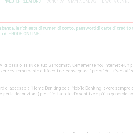
INVESTOR RELATIONS
COMUNICATI STAMPA E NEWS
LAVORA CON NOI
banca, la richiesta di numeri di conto, password di carte di credito o 
ivo di FRODE ONLINE.
avi di casa o il PIN del tuo Bancomat? Certamente no! Internet è un 
ssere estremamente diffidenti nel consegnare i propri dati riservati 
rd di accesso all’Home Banking ed al Mobile Banking, avere sempre c
per la descrizione) per effettuare le dispositive e più in generale co