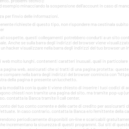
ento, problemi tecnici);
, ad esempio minacciando la sospensione dell’account in caso di man
 per l’invio delle informazioni.
ontenente richieste di questo tipo, non rispondere ma cestinala subi
ter
mail sospette, questi collegamenti potrebbero condurti a un sito con
inale. Anche se sulla barra degli indirizzi del browser viene visualizzato
r un hacker visualizzare nella barra degli indirizzi del tuo browser un 
zi web molto lunghi, contenenti caratteri inusuali, quali in particolare
una pagina web, assicurati che si tratti di una pagina protetta: quest
che compare nella barra degli indirizzi del browser comincia con “http
estra della pagina è presente un lucchetto.
a modalità con la quale ti viene chiesto di inserire i tuoi codici di 
gono chiesti non tramite una pagina del sito, ma tramite pop-up (un
so, contatta la Banca tramite il call center.
conto del tuo conto corrente e delle carte di credito per assicurarti c
ettuate. In caso contrario, contatta la Banca e/o l’emittente della ca
rendono periodicamente disponibili on-line e scaricabili gratuitamen
he incrementano la sicurezza di questi programmi. Sui siti di quest