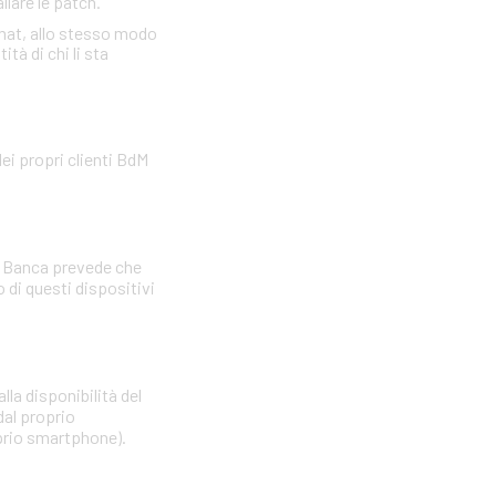
llare le patch.
omat, allo stesso modo
tà di chi li sta
ei propri clienti BdM
La Banca prevede che
di questi dispositivi
lla disponibilità del
dal proprio
oprio smartphone).