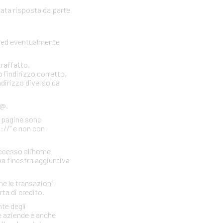
cata risposta da parte
to ed eventualmente
traffatto,
 l’indirizzo corretto,
indirizzo diverso da
 @.
e pagine sono
s://” e non con
accesso all’home
a finestra aggiuntiva
he le transazioni
rta di credito.
te degli
e aziende è anche