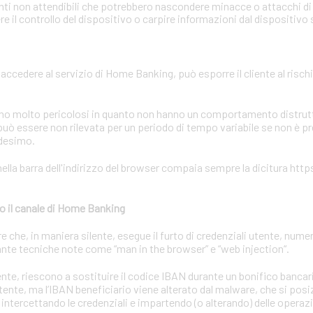
onti non attendibili che potrebbero nascondere minacce o attacchi di 
 il controllo del dispositivo o carpire informazioni dal dispositivo
r accedere al servizio di Home Banking, può esporre il cliente al rischi
sono molto pericolosi in quanto non hanno un comportamento distrutti
uò essere non rilevata per un periodo di tempo variabile se non è p
edesimo.
ella barra dell'indirizzo del browser compaia sempre la dicitura https
o il canale di Home Banking
he, in maniera silente, esegue il furto di credenziali utente, numeri
nte tecniche note come “man in the browser” e “web injection“.
utente, riescono a sostituire il codice IBAN durante un bonifico bancar
utente, ma l’IBAN beneficiario viene alterato dal malware, che si posiz
 intercettando le credenziali e impartendo (o alterando) delle operaz