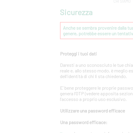
CHI SIAMO
Sicurezza
Anche se sembra provenire dalla tua 
genere, potrebbe essere un tentat
Proteggi i tuoi dati
Daresti a uno sconosciuto le tue chi
reale e, allo stesso modo, è meglio e
dell'identità di chi li sta chiedendo.
E’ bene proteggere le proprie passwo
genera l’OTP (vedere apposita sezione 
l’accesso a proprio uso esclusivo.
Utilizzare una password efficace
Una password efficace: