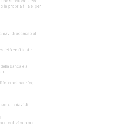
e una sessione, deve
 la propria filiale per
 chiavi di accesso al
società emittente
 della banca e a
ate.
i internet banking.
mento, chiavi di
l:
per motivi non ben