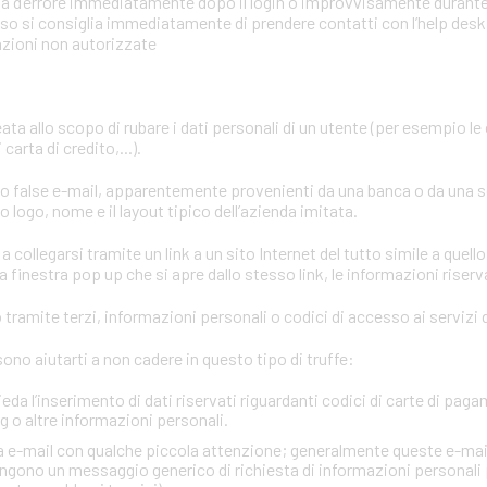
mata d’errore immediatamente dopo il login o improvvisamente durant
aso si consiglia immediatamente di prendere contatti con l’help desk o
azioni non autorizzate
eata allo scopo di rubare i dati personali di un utente (per esempio le
carta di credito,...).
ano false e-mail, apparentemente provenienti da una banca o da una 
 logo, nome e il layout tipico dell’azienda imitata.
a collegarsi tramite un link a un sito Internet del tutto simile a quello
 finestra pop up che si apre dallo stesso link, le informazioni riserv
tramite terzi, informazioni personali o codici di accesso ai servizi d
no aiutarti a non cadere in questo tipo di truffe:
ieda l’inserimento di dati riservati riguardanti codici di carte di paga
 o altre informazioni personali.
via e-mail con qualche piccola attenzione; generalmente queste e-mai
gono un messaggio generico di richiesta di informazioni personali 