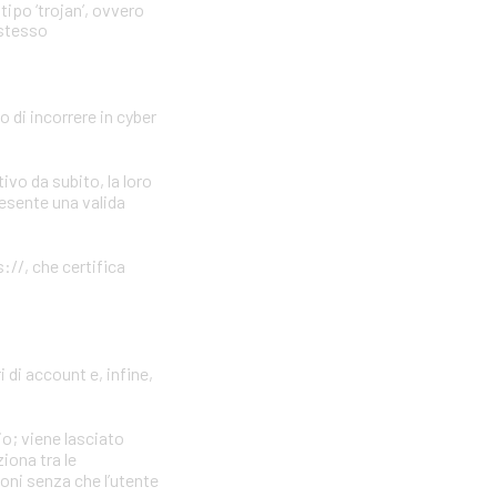
tipo ‘trojan’, ovvero
 stesso
o di incorrere in cyber
vo da subito, la loro
resente una valida
://, che certifica
 di account e, infine,
io; viene lasciato
iona tra le
ioni senza che l’utente