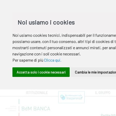
ISTITUZIONALE
IL GRUPPO
Partite IVA