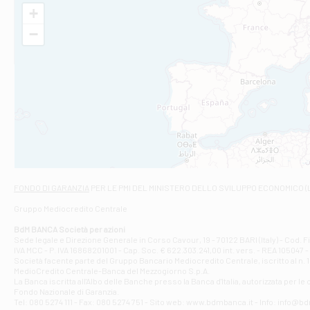
Filiale di Al
+
VIA VITTORIO V
−
Filiale di Am
STATALE 18/17 
Filiale di An
C.SO VITTORIO 
Filiale di And
VIALE CRISPI 50
Filiale di Ars
Viale San Franc
Filiale di Asc
Via Napoli - As
Filiale di At
FONDO DI GARANZIA
PER LE PMI DEL MINISTERO DELLO SVILUPPO ECONOMICO (
Contrada Piana 
Gruppo Mediocredito Centrale
Filiale di At
Corso Elio Adria
BdM BANCA Società per azioni
Filiale di Ave
Sede legale e Direzione Generale in Corso Cavour, 19 - 70122 BARI (Italy) - Cod.
IVA MCC - P. IVA 16868201001 - Cap. Soc. € 622.303.241,00 int. vers. - REA 105047 -
VIA PARTENIO 4
Società facente parte del Gruppo Bancario Mediocredito Centrale, iscritto al n. 10
Filiale di Av
MedioCredito Centrale-Banca del Mezzogiorno S.p.A.
La Banca iscritta all'Albo delle Banche presso la Banca d'ltalia, autorizzata per le
VIA F. SAPORITO
Fondo Nazionale di Garanzia.
Filiale di Av
Tel: 080 5274 111 - Fax: 080 5274 751 - Sito web: www.bdmbanca.it - Info: info@b