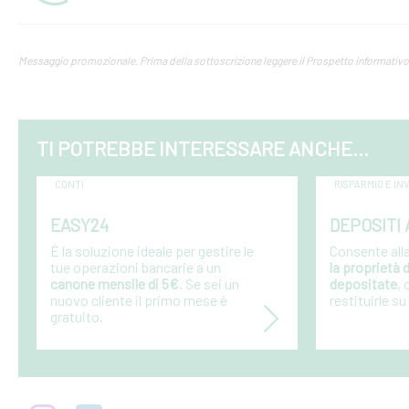
Messaggio promozionale. Prima della sottoscrizione leggere il Prospetto informativo
TI POTREBBE INTERESSARE ANCHE...
CONTI
RISPARMIO E I
EASY24
DEPOSITI 
È la soluzione ideale per gestire le
Consente all
tue operazioni bancarie a un
la proprietà
canone mensile di 5€
. Se sei un
depositate
, 
nuovo cliente il primo mese è
restituirle s
gratuito.