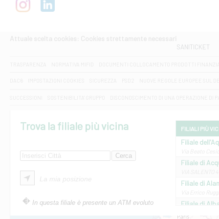
Attuale scelta cookies: Cookies strettamente necessari
SANITICKET
TRASPARENZA
NORMATIVA MIFID
DOCUMENTI COLLOCAMENTO PRODOTTI FINANZI
DAC6
IMPOSTAZIONI COOKIES
SICUREZZA
PSD2
NUOVE REGOLE EUROPEE SUL D
SUCCESSIONI
SOSTENIBILITA' GRUPPO
DISCONOSCIMENTO DI UNA OPERAZIONE DI 
Trova la filiale più vicina
FILIALI PIÙ VI
Filiale dell'A
Via Beato Cesid
Filiale di Ac
VIA SALENTO 42
La mia posizione
Filiale di Ala
Via Errico Ruggi
In questa filiale è presente un ATM evoluto
Filiale di Al
Via Roma, 13 - 