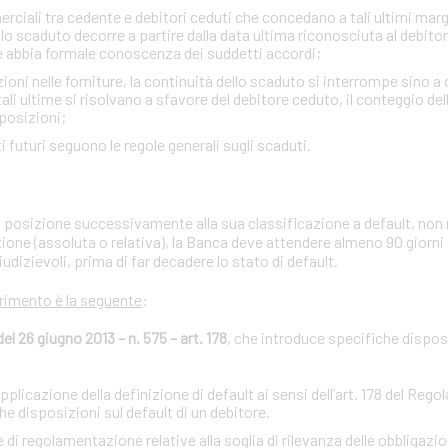
ciali tra cedente e debitori ceduti che concedano a tali ultimi margini
lo scaduto decorre a partire dalla data ultima riconosciuta al debito
e abbia formale conoscenza dei suddetti accordi;
zioni nelle forniture, la continuità dello scaduto si interrompe sino a
i ultime si risolvano a sfavore del debitore ceduto, il conteggio de
sposizioni;
iti futuri seguono le regole generali sugli scaduti.
ria posizione successivamente alla sua classificazione a default, non 
zione (assoluta o relativa), la Banca deve attendere almeno 90 giorni
iudizievoli, prima di far decadere lo stato di default.
erimento è la seguente
:
 26 giugno 2013 – n. 575 – art. 178
, che introduce specifiche disposi
licazione della definizione di default ai sensi dell’art. 178 del Reg
 disposizioni sul default di un debitore.
regolamentazione relative alla soglia di rilevanza delle obbligazion