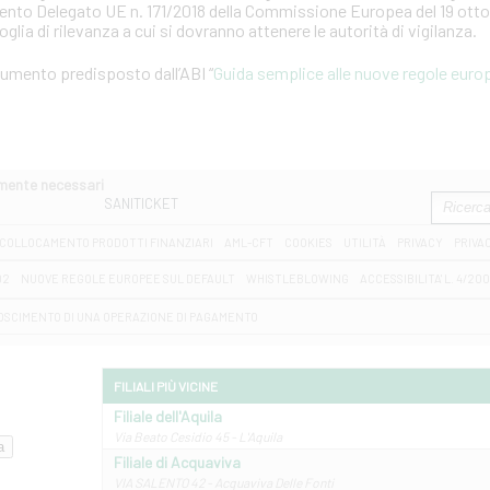
mento Delegato UE n. 171/2018 della Commissione Europea del 19 otto
soglia di rilevanza a cui si dovranno attenere le autorità di vigilanza.
ocumento predisposto dall’ABI “
Guida semplice alle nuove regole europ
amente necessari
SANITICKET
COLLOCAMENTO PRODOTTI FINANZIARI
AML-CFT
COOKIES
UTILITÀ
PRIVACY
PRIVA
D2
NUOVE REGOLE EUROPEE SUL DEFAULT
WHISTLEBLOWING
ACCESSIBILITA' L. 4/20
OSCIMENTO DI UNA OPERAZIONE DI PAGAMENTO
FILIALI PIÙ VICINE
Filiale dell'Aquila
Via Beato Cesidio 45 - L'Aquila
Filiale di Acquaviva
VIA SALENTO 42 - Acquaviva Delle Fonti