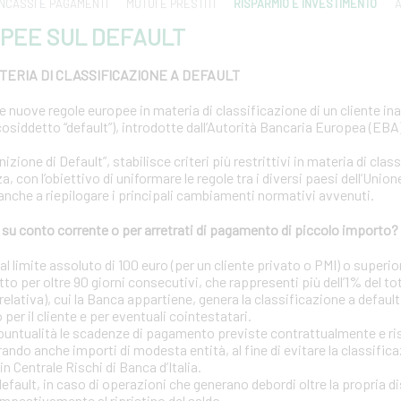
INCASSI E PAGAMENTI
MUTUI E PRESTITI
RISPARMIO E INVESTIMENTO
A
PEE SUL DEFAULT
ERIA DI CLASSIFICAZIONE A DEFAULT
le nuove regole europee in materia di classificazione di un cliente i
osiddetto “default”), introdotte dall’Autorità Bancaria Europea (EBA) 
ione di Default”, stabilisce criteri più restrittivi in materia di clas
a, con l’obiettivo di uniformare le regole tra i diversi paesi dell’Uni
 anche a riepilogare i principali cambiamenti normativi avvenuti.
u conto corrente o per arretrati di pagamento di piccolo importo?
 limite assoluto di 100 euro (per un cliente privato o PMI) o superior
tto per oltre 90 giorni consecutivi, che rappresenti più dell’1% del to
elativa), cui la Banca appartiene, genera la classificazione a default
o per il cliente e per eventuali cointestatari.
puntualità le scadenze di pagamento previste contrattualmente e risp
ando anche importi di modesta entità, al fine di evitare la classific
in Centrale Rischi di Banca d’Italia.
 default, in caso di operazioni che generano debordi oltre la propria d
mpestivamente al ripristino del saldo.