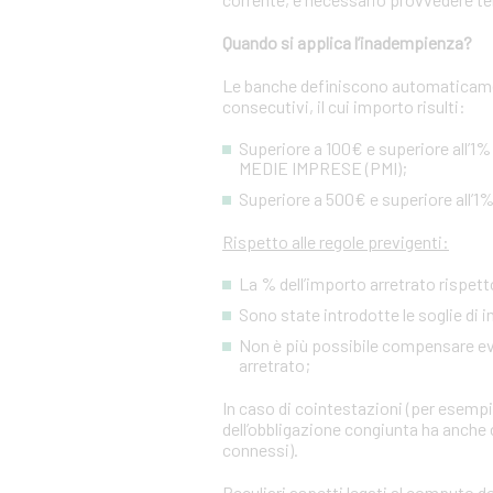
Quando si applica l’inadempienza?
Le banche definiscono automaticamen
consecutivi, il cui importo risulti:
Superiore a 100€ e superiore all’1%
MEDIE IMPRESE (PMI);
Superiore a 500€ e superiore all’1%
Rispetto alle regole previgenti:
La % dell’importo arretrato rispetto
Sono state introdotte le soglie di 
Non è più possibile compensare event
arretrato;
In caso di cointestazioni (per esempio
dell’obbligazione congiunta ha anche c
connessi).
Peculiari aspetti legati al computo de