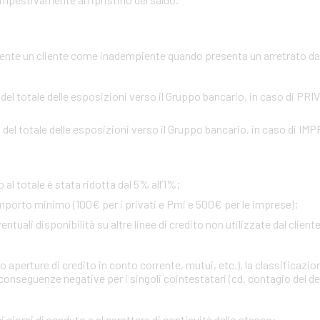
te un cliente come inadempiente quando presenta un arretrato da o
 del totale delle esposizioni verso il Gruppo bancario, in caso di PR
 del totale delle esposizioni verso il Gruppo bancario, in caso di IM
 al totale è stata ridotta dal 5% all’1%;
importo minimo (100€ per i privati e Pmi e 500€ per le imprese);
uali disponibilità su altre linee di credito non utilizzate dal cliente 
 aperture di credito in conto corrente, mutui, etc.), la classificazio
onseguenze negative per i singoli cointestatari (cd. contagio del def
i giorni di scaduto e al carattere di continuità dello stesso
: