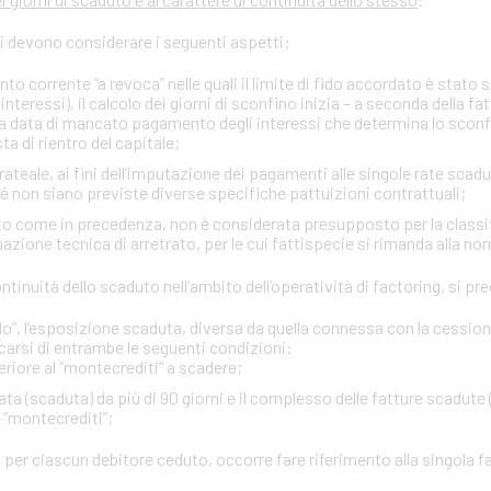
si devono considerare i seguenti aspetti:
onto corrente “a revoca” nelle quali il limite di fido accordato è stato
interessi), il calcolo dei giorni di sconfino inizia – a seconda della fa
rima data di mancato pagamento degli interessi che determina lo sco
ta di rientro del capitale;
ateale, ai fini dell’imputazione dei pagamenti alle singole rate scadu
ché non siano previste diverse specifiche pattuizioni contrattuali;
itto come in precedenza, non è considerata presupposto per la classi
zione tecnica di arretrato, per le cui fattispecie si rimanda alla no
 continuità dello scaduto nell’ambito dell’operatività di factoring, si 
”, l’esposizione scaduta, diversa da quella connessa con la cessione d
carsi di entrambe le seguenti condizioni:
eriore al “montecrediti” a scadere;
ta (scaduta) da più di 90 giorni e il complesso delle fatture scadute 
l “montecrediti”;
 per ciascun debitore ceduto, occorre fare riferimento alla singola f