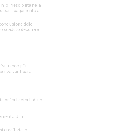
 di flessibilità nella
re per il pagamento a
 conclusione delle
llo scaduto decorre a
risultando più
 senza verificare
zioni sul default di un
olamento UE n.
i creditizie in