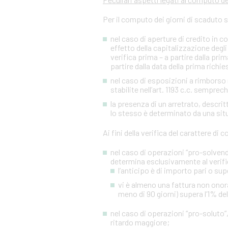
Per il computo dei giorni di scaduto 
nel caso di aperture di credito in c
effetto della capitalizzazione degli 
verifica prima – a partire dalla p
partire dalla data della prima richies
nel caso di esposizioni a rimborso r
stabilite nell’art. 1193 c.c. sempre
la presenza di un arretrato, descr
lo stesso è determinato da una situa
Ai fini della verifica del carattere di
nel caso di operazioni “pro-solvendo
determina esclusivamente al verifi
l’anticipo è di importo pari o sup
vi è almeno una fattura non onora
meno di 90 giorni) supera l’1% de
nel caso di operazioni “pro-soluto”,
ritardo maggiore;