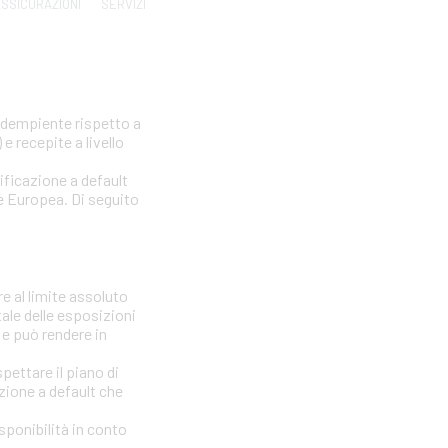
SSICURAZIONI
SERVIZI
nadempiente rispetto a
e recepite a livello
sificazione a default
one Europea. Di seguito
e al limite assoluto
tale delle esposizioni
 e può rendere in
ettare il piano di
azione a default che
isponibilità in conto