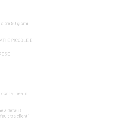
ltre 90 giorni
IVATI E PICCOLE E
PRESE;
con la linea in
ne a default
ault tra clienti