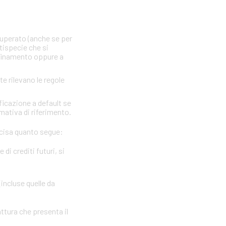
 superato (anche se per
ttispecie che si
nfinamento oppure a
te rilevano le regole
ficazione a default se
rmativa di riferimento.
precisa quanto segue:
i crediti futuri, si
(incluse quelle da
attura che presenta il