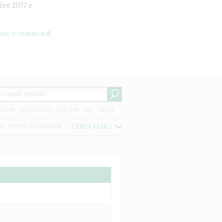
bre 2017 e
ee in materia di
CY APP
CONTATTACI
RECLAMI
ACF
FATCA
CERCA FILIALI
04
TRUFFE AGLI ANZIANI