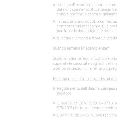
nel caso di eventuali accordi commer
data di pagamento, il conteggio del
condizione che la banca segnalant
in caso di ritardi dovuti a contesta
contestazioni medesime. Qualora tal
partire dalle date originarie delle e
gli anticipi erogati a fronte di cred
Quando termina l’inadempienza?
Qualora il cliente regolarizzi la prop
superate le succitate soglie di defini
ulteriori situazioni di arretrato o preg
Per saperne di più la normativa di rif
Regolamento dell’Unione Europea del
debitore
Linee Guida EBA/GL/2016/07 sull’app
575/2013 che introducono specifiche
EBA/RTS/2016/06 “Nuove tecniche di 