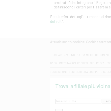
arretrato” che integrano il Regola
definiscono i criteri per fissare la 
Per ulteriori dettagli si rimanda al d
default
”.
Attuale scelta cookies: Cookies strett
CERCA
TRASPARENZA
NORMATIVA MIFID
DOCUMENTI 
DAC6
IMPOSTAZIONI COOKIES
SICUREZZA
PS
SUCCESSIONI
SOSTENIBILITA' GRUPPO
DISCON
Trova la filiale più vicina