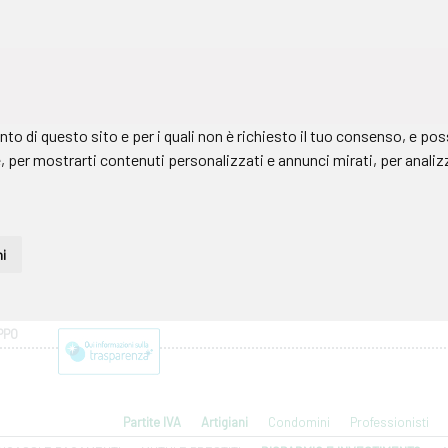
PPO
Partite IVA
Artigiani
Condomini
Professionisti