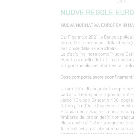
CONTI
NUOVE REGOLE EURO
NUOVA NORMATIVA EUROPEA IN MAT
Dal 1° gennaio 2021, la Banca applica 
un credito concessogli dalla stessa (c
nazionale dalla Banca d’Italia.
La disciplina, nota come “Nuova Definiz
rispetto a quelli adottati in precedenz
si riportano alcune informazioni utili
Cosa comporta avere sconfinamenti s
Un arretrato di pagamento superiore al
pari a 500 euro per le imprese, protra
verso il Gruppo Bancario MCC (soglia r
futuro più difficile l’accesso al credit
È fondamentale, quindi, onorare con 
rimborso dei propri debiti non trascur
rileva anche ai fini della segnalazione 
Al fine di evitare la classificazione a
corrente, è necessario provvedere te