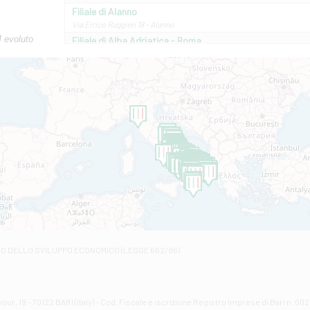
Filiale di Alanno
Via Errico Ruggieri 18 - Alanno
M evoluto
Filiale di Alba Adriatica - Roma
Via Roma, 13 - Alba Adriatica
Filiale di Altamura
VIA VITTORIO VENETO 79/81 A - Altamura
Filiale di Amantea
STATALE 18/17 - Amantea
Filiale di Andretta
C.SO VITTORIO VENETO 8 - Andretta
Filiale di Andria 1 - Crispi
VIALE CRISPI 50/A - Andria
Filiale di Arsita
Viale San Francesco 6/b - Arsita
Filiale di Ascoli Piceno
Via Napoli - Ascoli Piceno
Filiale di Atessa
RO DELLO SVILUPPO ECONOMICO (LEGGE 662/96)
Contrada Piana La Fara - Via per Piazzano snc - Atessa
Filiale di Atri - Corso Adriano
Corso Elio Adriano, 1 - Atri
Filiale di Avellino - Partenio
ur, 19 - 70122 BARI (Italy) - Cod. Fiscale e iscrizione Registro Imprese di Bari n. 