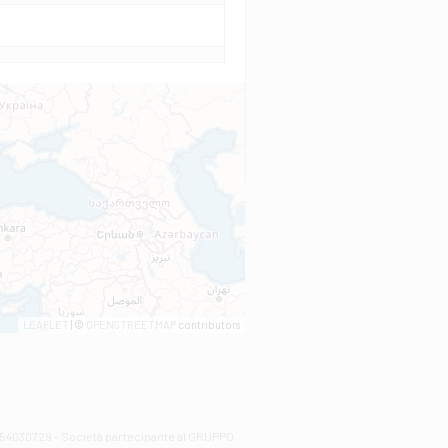
LEAFLET
| ©
OPENSTREETMAP
contributors
00254030729 - Società partecipante al GRUPPO