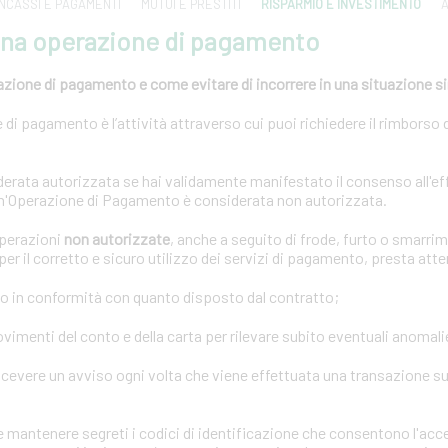
INCASSI E PAGAMENTI
MUTUI E PRESTITI
RISPARMIO E INVESTIMENTO
A
una operazione di pagamento
azione di pagamento e come evitare di incorrere in una situazione s
di pagamento è l’attività attraverso cui puoi richiedere il rimborso 
rata autorizzata se hai validamente manifestato il consenso all'ef
n'Operazione di Pagamento è considerata non autorizzata.
operazioni
non autorizzate
, anche a seguito di frode, furto o smarrim
er il corretto e sicuro utilizzo dei servizi di pagamento, presta att
o in conformità con quanto disposto dal contratto;
imenti del conto e della carta per rilevare subito eventuali anomali
icevere un avviso ogni volta che viene effettuata una transazione sul
mantenere segreti i codici di identificazione che consentono l'acce