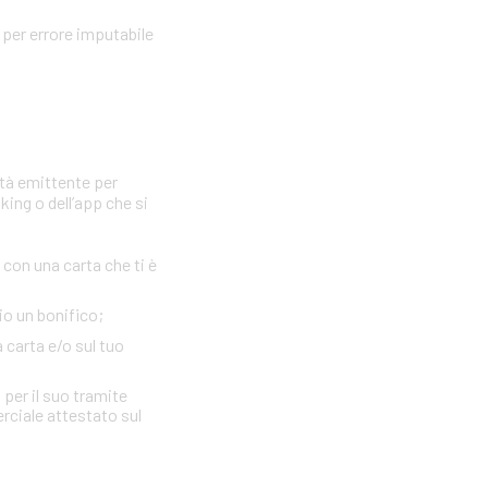
per errore imputabile
età emittente per
king o dell’app che si
con una carta che ti è
io un bonifico;
a carta e/o sul tuo
 per il suo tramite
erciale attestato sul