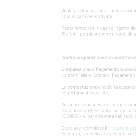
Qualora la Banca rifiuti il rimborso 
comunicazione motivata.
Resta fermo che in caso di rigetto de
15 giorni, potrai proporre ricorso dina
Cos’è una operazione non correttame
Un’operazione di Pagamento è consi
conformi alle all'Ordine di Pagamento o
La
contestazione
è l’attività attrave
correttamente eseguita.
Se vieni a conoscenza di un’operazion
disconosciute! Pertanto, contatta sen
800005444, per chiamate dall’Italia,
Dopo aver compilato il “
Modulo di se
riscontro, secondo l’iter descritto n