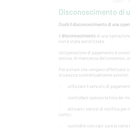
CONTI
Disconoscimento di 
Cos’è il disconoscimento di una oper
Il
disconoscimento
di una operazione 
non è stata autorizzata.
Un'operazione di pagamento è conside
stessa. In mancanza del consenso, u
Per evitare che vengano effettuate 
sicurezza contrattualmente previsti p
· utilizzare il servizio di pagament
· controllare spesso la lista dei mov
· attivare i servizi di notifica per r
conto;
· custodire con ogni cura la carta e 