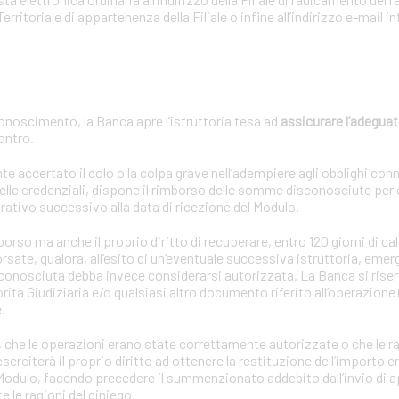
Territoriale di appartenenza della Filiale o infine all’indirizzo e-mail
onoscimento, la Banca apre l’istruttoria tesa ad
assicurare l’adeguat
contro.
ccertato il dolo o la colpa grave nell’adempiere agli obblighi connes
lle credenziali, dispone il rimborso delle somme disconosciute per
rativo successivo alla data di ricezione del Modulo.
so ma anche il proprio diritto di recuperare, entro 120 giorni di cal
sate, qualora, all’esito di un’eventuale successiva istruttoria, emer
sconosciuta debba invece considerarsi autorizzata. La Banca si riserv
rità Giudiziaria e/o qualsiasi altro documento riferito all’operazione 
.
oria, che le operazioni erano state correttamente autorizzate o che le r
rciterà il proprio diritto ad ottenere la restituzione dell’importo en
l Modulo, facendo precedere il summenzionato addebito dall’invio di 
le ragioni del diniego.