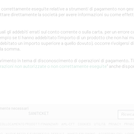
 correttamente eseguite relative a strumenti di pagamento non gest
attare direttamente la società per avere informazioni su come effet
ali gli addebiti errati sul conto corrente o sulla carta, per un error
empio se ti hanno addebitato l’importo di un prodotto che non hai ma
ddebitato un importo superiore a quello dovuto), occorre rivolgersi d
ella somma.
iarimento in tema di disconoscimento di operazioni di pagamento, T
erazioni non autorizzate o non correttamente eseguite
" anche dispon
amente necessari
SANITICKET
COLLOCAMENTO PRODOTTI FINANZIARI
AML-CFT
COOKIES
UTILITÀ
PRIVACY
PRIVA
D2
NUOVE REGOLE EUROPEE SUL DEFAULT
WHISTLEBLOWING
ACCESSIBILITA' L. 4/20