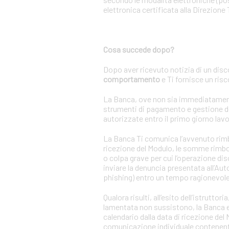
elettronica certificata alla Direzione 
Cosa succede dopo?
Dopo aver ricevuto notizia di un disc
comportamento
e Ti fornisce un ris
La Banca, ove non sia immediatamente a
strumenti di pagamento e gestione de
autorizzate entro il primo giorno lavo
La Banca Ti comunica l’avvenuto rimbor
ricezione del Modulo, le somme rimbor
o colpa grave per cui l’operazione di
inviare la denuncia presentata all’Auto
phishing) entro un tempo ragionevole
Qualora risulti, all’esito dell’istrutt
lamentata non sussistono, la Banca ese
calendario dalla data di ricezione de
comunicazione individuale contenente 