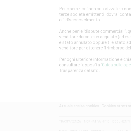
Per operazioni non autorizzate o non
terze società emittenti, dovrai cont
o il disconoscimento.
Anche per le “dispute commerciali”, qu
venditore durante un acquisto (ad es
è stato annullato oppure ti è stato a
venditore per ottenere il rimborso d
Per ogni ulteriore informazione e ch
consultare l’apposita “
Guida sulle op
Trasparenza del sito.
Attuale scelta cookies: Cookies strett
CERCA
TRASPARENZA
NORMATIVA MIFID
DOCUMENTI 
DAC6
IMPOSTAZIONI COOKIES
SICUREZZA
PS