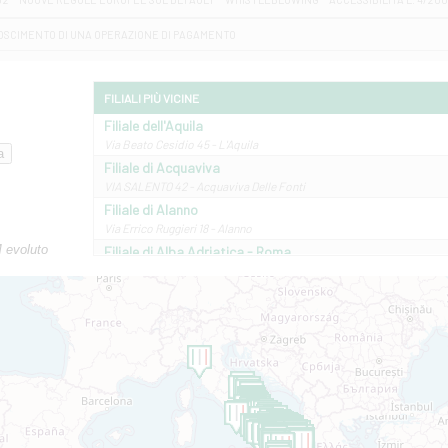
OSCIMENTO DI UNA OPERAZIONE DI PAGAMENTO
FILIALI PIÙ VICINE
Filiale dell'Aquila
Via Beato Cesidio 45 - L'Aquila
Filiale di Acquaviva
VIA SALENTO 42 - Acquaviva Delle Fonti
Filiale di Alanno
Via Errico Ruggieri 18 - Alanno
M evoluto
Filiale di Alba Adriatica - Roma
Via Roma, 13 - Alba Adriatica
Filiale di Altamura
VIA VITTORIO VENETO 79/81 A - Altamura
Filiale di Amantea
STATALE 18/17 - Amantea
Filiale di Andretta
C.SO VITTORIO VENETO 8 - Andretta
Filiale di Andria 1 - Crispi
VIALE CRISPI 50/A - Andria