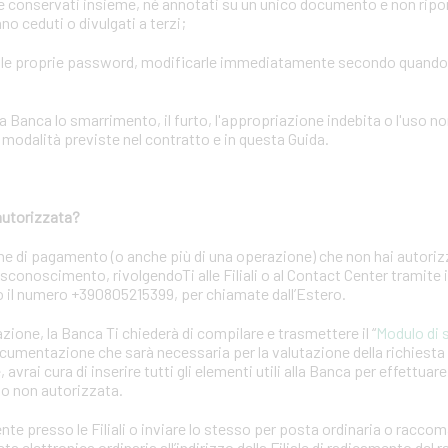
conservati insieme, né annotati su un unico documento e non riporta
o ceduti o divulgati a terzi;
elle proprie password, modificarle immediatamente secondo quand
ca lo smarrimento, il furto, l'appropriazione indebita o l'uso no
odalità previste nel contratto e in questa Guida.
autorizzata?
ne di pagamento (o anche più di una operazione) che non hai autori
 disconoscimento, rivolgendoTi alle Filiali o al Contact Center tramite
 o il numero +390805215399, per chiamate dall’Estero.
azione, la Banca Ti chiederà di compilare e trasmettere il “
Modulo di 
ocumentazione che sarà necessaria per la valutazione della richiest
 avrai cura di inserire tutti gli elementi utili alla Banca per effettuar
to non autorizzata.
nte presso le Filiali o inviare lo stesso per posta ordinaria o racc
a elettronica ordinaria all’indirizzo della Filiale di radicamento del