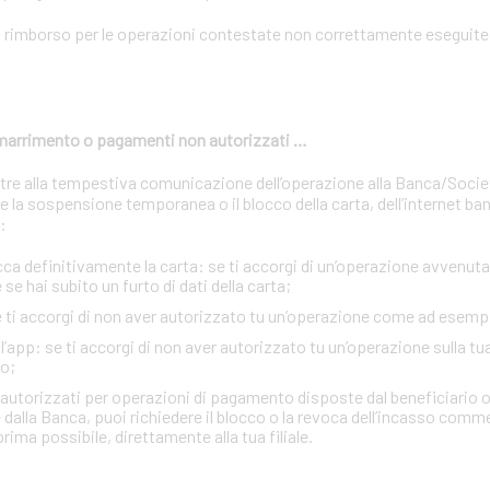
n rimborso per le operazioni contestate non correttamente eseguite 
 smarrimento o pagamenti non autorizzati …
oltre alla tempestiva comunicazione dell’operazione alla Banca/Soci
 la sospensione temporanea o il blocco della carta, dell’internet ban
:
definitivamente la carta: se ti accorgi di un’operazione avvenuta 
se hai subito un furto di dati della carta;
se ti accorgi di non aver autorizzato tu un’operazione come ad esemp
e l’app: se ti accorgi di non aver autorizzato tu un’operazione sulla tu
o;
n autorizzati per operazioni di pagamento disposte dal beneficiario o
 dalla Banca, puoi richiedere il blocco o la revoca dell’incasso comm
rima possibile, direttamente alla tua filiale.