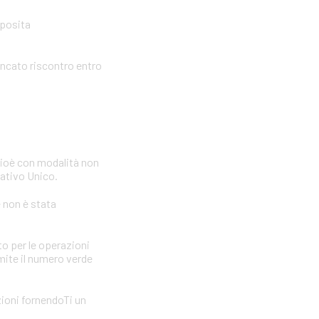
pposita
ancato riscontro entro
cioè con modalità non
icativo Unico.
e non è stata
to per le operazioni
amite il numero verde
zioni fornendoTi un