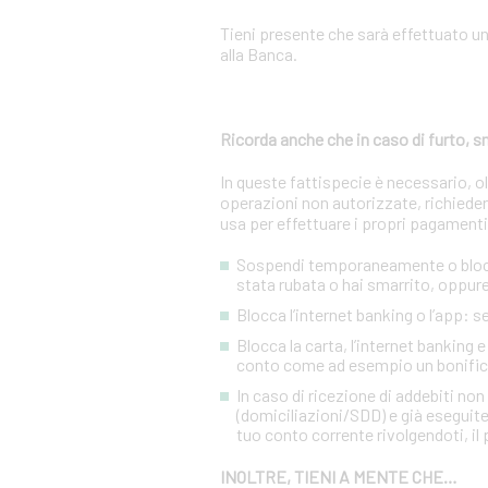
Tieni presente che sarà effettuato u
alla Banca.
Ricorda anche che in caso di furto,
In queste fattispecie è necessario, 
operazioni non autorizzate, richiedere
usa per effettuare i propri pagamenti
Sospendi temporaneamente o blocca 
stata rubata o hai smarrito, oppure 
Blocca l’internet banking o l’app: 
Blocca la carta, l’internet banking 
conto come ad esempio un bonific
In caso di ricezione di addebiti no
(domiciliazioni/SDD) e già eseguite
tuo conto corrente rivolgendoti, il p
INOLTRE, TIENI A MENTE CHE…