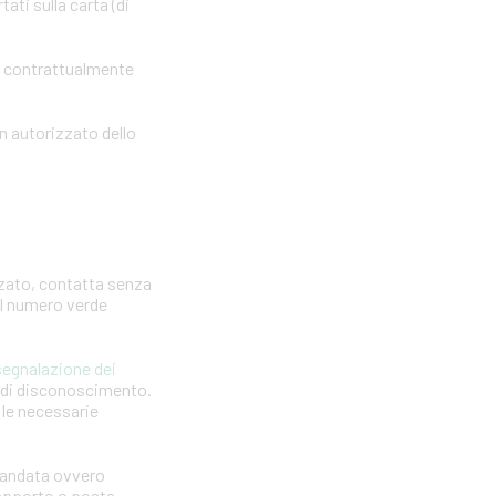
ti sulla carta (di
o contrattualmente
n autorizzato dello
zzato, contatta senza
 il numero verde
segnalazione dei
a di disconoscimento.
e le necessarie
omandata ovvero
 rapporto o posta