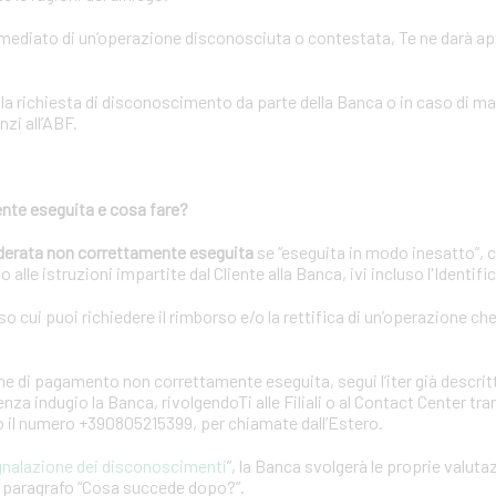
immediato di un’operazione disconosciuta o contestata, Te ne darà a
lla richiesta di disconoscimento da parte della Banca o in caso di m
nzi all’ABF.
nte eseguita e cosa fare?
derata non correttamente eseguita
se “eseguita in modo inesatto”, 
 alle istruzioni impartite dal Cliente alla Banca, ivi incluso l'Identif
rso cui puoi richiedere il rimborso e/o la rettifica di un’operazione ch
e di pagamento non correttamente eseguita, segui l’iter già descrit
za indugio la Banca, rivolgendoTi alle Filiali o al Contact Center tr
 o il numero +390805215399, per chiamate dall’Estero.
gnalazione dei disconoscimenti
”, la Banca svolgerà le proprie valuta
el paragrafo “Cosa succede dopo?”.