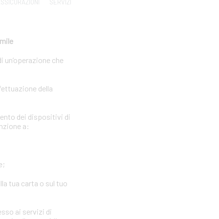
SSICURAZIONI
SERVIZI
imile
di un’operazione che
fettuazione della
ento dei dispositivi di
enzione a:
e;
la tua carta o sul tuo
sso ai servizi di