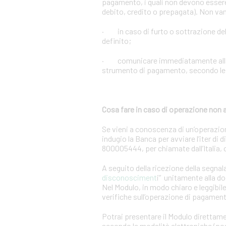
pagamento, i quali non devono essere 
debito, credito o prepagata). Non vann
· in caso di furto o sottrazione d
definito;
· comunicare immediatamente alla Ban
strumento di pagamento, secondo le m
Cosa fare in caso di operazione non 
Se vieni a conoscenza di un’operazio
indugio la Banca per avviare l’iter di
800005444, per chiamate dall’Italia,
A seguito della ricezione della segnal
disconosciment
i” unitamente alla d
Nel Modulo, in modo chiaro e leggibile,
verifiche sull’operazione di pagamen
Potrai presentare il Modulo direttame
secondo le modalità elettroniche (post