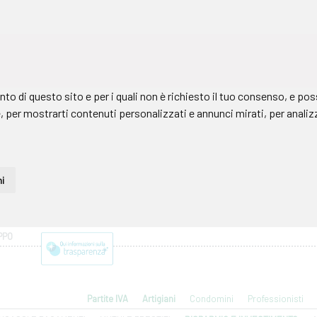
PPO
Partite IVA
Artigiani
Condomini
Professionisti