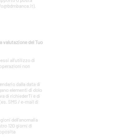
 info@bdmbanca.it).
a valutazione del Tuo
si all’utilizzo di
 operazioni non
endario dalla data di
gano elementi di dolo
a di richiederTi e di
(es. SMS / e-mail di
agioni dell’anomalia
tro 120 giorni di
apposita