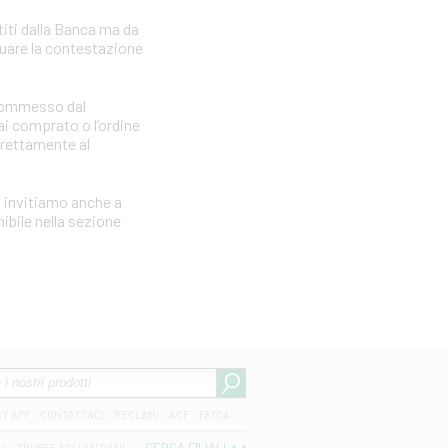
iti dalla Banca ma da
tuare la contestazione
e commesso dal
i comprato o l’ordine
irettamente al
i invitiamo anche a
ibile nella sezione
CY APP
CONTATTACI
RECLAMI
ACF
FATCA
04
TRUFFE AGLI ANZIANI