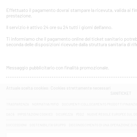
Effettuato il pagamento dovrai stampare la ricevuta, valida ai fin
prestazione.
Il servizio è attivo 24 ore su 24 tutti i giorni dell’anno.
Ti informiamo che il pagamento online del ticket sanitario potreb
seconda delle disposizioni ricevute dalla struttura sanitaria di ri
Messaggio pubblicitario con finalità promozionale.
Attuale scelta cookies: Cookies strettamente necessari
SANITICKET
TRASPARENZA
NORMATIVA MIFID
DOCUMENTI COLLOCAMENTO PRODOTTI FINANZI
DAC6
IMPOSTAZIONI COOKIES
SICUREZZA
PSD2
NUOVE REGOLE EUROPEE SUL D
SUCCESSIONI
SOSTENIBILITA' GRUPPO
DISCONOSCIMENTO DI UNA OPERAZIONE DI 