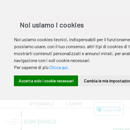
ISTITUZIONALE
IL GRUPPO
Partite IVA