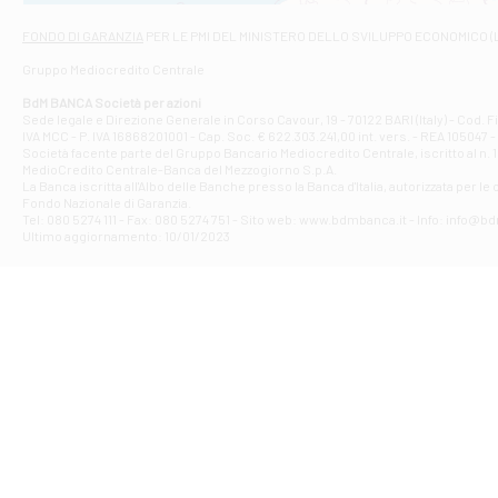
Via Napoli - As
Filiale di At
FONDO DI GARANZIA
PER LE PMI DEL MINISTERO DELLO SVILUPPO ECONOMICO (
Contrada Piana 
Gruppo Mediocredito Centrale
Filiale di At
Corso Elio Adria
BdM BANCA Società per azioni
Filiale di Ave
Sede legale e Direzione Generale in Corso Cavour, 19 - 70122 BARI (Italy) - Cod.
IVA MCC - P. IVA 16868201001 - Cap. Soc. € 622.303.241,00 int. vers. - REA 105047 -
VIA PARTENIO 4
Società facente parte del Gruppo Bancario Mediocredito Centrale, iscritto al n. 10
Filiale di Av
MedioCredito Centrale-Banca del Mezzogiorno S.p.A.
La Banca iscritta all'Albo delle Banche presso la Banca d'ltalia, autorizzata per le
VIA F. SAPORITO
Fondo Nazionale di Garanzia.
Filiale di Av
Tel: 080 5274 111 - Fax: 080 5274 751 - Sito web: www.bdmbanca.it - Info: info@b
Piazza Torlonia
Ultimo aggiornamento: 10/01/2023
Filiale di Avi
PIAZZA E. GIAN
Filiale di Bai
VIA G. LIPPIELL
Filiale di Bar
CORSO VITTORIO
Filiale di Ba
VIALE PAPA GIOV
Filiale di Bar
VIA LEMBO 36 C
Filiale di Ba