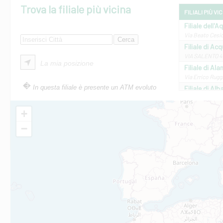
Trova la filiale più vicina
FILIALI PIÙ VI
Filiale dell'A
Via Beato Cesid
Filiale di Ac
VIA SALENTO 42
La mia posizione
Filiale di Ala
Via Errico Ruggi
In questa filiale è presente un ATM evoluto
Filiale di Al
Via Roma, 13 - 
Filiale di Al
+
VIA VITTORIO V
−
Filiale di Am
STATALE 18/17 
Filiale di An
C.SO VITTORIO 
Filiale di And
VIALE CRISPI 50
Filiale di Ars
Viale San Franc
Filiale di Asc