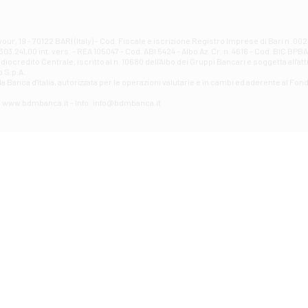
Filiale di Atri - Corso Adriano
Corso Elio Adriano, 1 - Atri
Filiale di Avellino - Partenio
ur, 19 - 70122 BARI (Italy) - Cod. Fiscale e iscrizione Registro Imprese di Bari n. 
03.241,00 int. vers. - REA 105047 - Cod. ABI 5424 - Albo Az. Cr. n. 4616 - Cod. BIC BPB
VIA PARTENIO 48 - Avellino
credito Centrale, iscritto al n. 10680 dell'Albo dei Gruppi Bancari e soggetta all'att
Filiale di Aversa
 S.p.A.
a Banca d'ltalia, autorizzata per le operazioni valutarie e in cambi ed aderente al Fond
VIA F. SAPORITO, 27/A - Aversa
Filiale di Avezzano - Piazza Torlonia
eb: www.bdmbanca.it - Info: info@bdmbanca.it
Piazza Torlonia - Avezzano
Filiale di Avigliano
PIAZZA E. GIANTURCO 49 - Avigliano
Filiale di Baiano
VIA G. LIPPIELLO 33 - Baiano
Filiale di Bari - Corso Vittorio Emanuele II
CORSO VITTORIO EMANUELE II, 86 - Bari
Filiale di Bari 10 - Papa Giovanni
VIALE PAPA GIOVANNI XXIII 131 - Bari
Filiale di Bari 11 - Lembo
VIA LEMBO 36 C/H - Bari
Filiale di Bari 2 - Amendola
VIA AMENDOLA 193/A - Bari
Filiale di Bari 4 - Poggiofranco