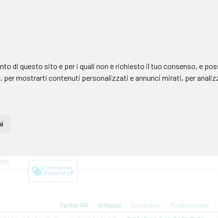
PPO
Partite IVA
Artigiani
Condomini
Professionisti