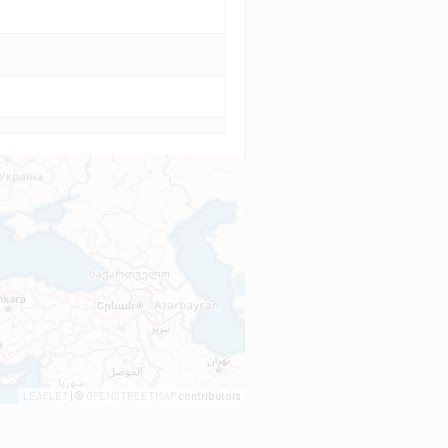
LEAFLET
| ©
OPENSTREETMAP
contributors