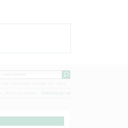
CY APP
CONTATTACI
RECLAMI
ACF
FATCA
CERCA FILIALI
04
TRUFFE AGLI ANZIANI