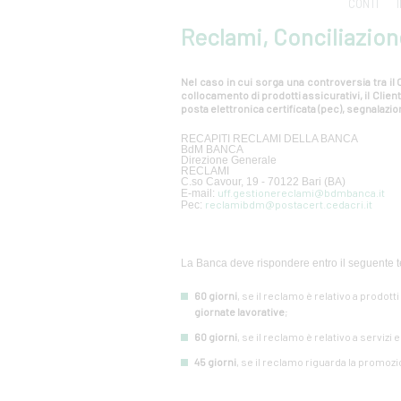
CONTI
Reclami, Conciliazion
Nel caso in cui sorga una controversia tra il C
collocamento di prodotti assicurativi, il Cli
posta elettronica certificata (pec), segnalazion
RECAPITI RECLAMI DELLA BANCA
BdM BANCA
Direzione Generale
RECLAMI
C.so Cavour, 19 - 70122 Bari (BA)
uff.gestionereclami@bdmbanca.it
E-mail:
reclamibdm@postacert.cedacri.it
Pec:
La Banca deve rispondere entro il seguente t
60 giorni
, se il reclamo è relativo a prodott
giornate lavorative
;
60 giorni
, se il reclamo è relativo a servizi 
45 giorni
, se il reclamo riguarda la promozi