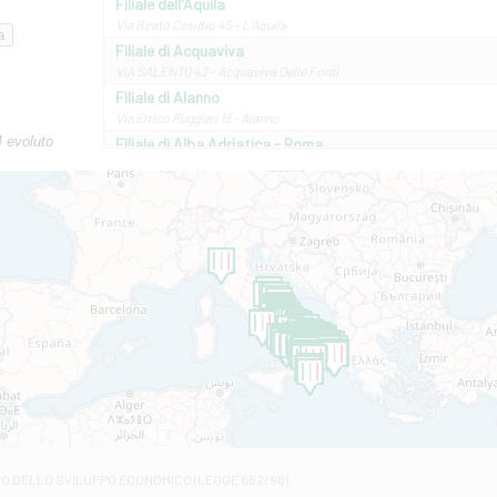
Filiale dell'Aquila
Via Beato Cesidio 45 - L'Aquila
Filiale di Acquaviva
VIA SALENTO 42 - Acquaviva Delle Fonti
Filiale di Alanno
Via Errico Ruggieri 18 - Alanno
M evoluto
Filiale di Alba Adriatica - Roma
Via Roma, 13 - Alba Adriatica
Filiale di Altamura
VIA VITTORIO VENETO 79/81 A - Altamura
Filiale di Amantea
STATALE 18/17 - Amantea
Filiale di Andretta
C.SO VITTORIO VENETO 8 - Andretta
Filiale di Andria 1 - Crispi
VIALE CRISPI 50/A - Andria
Filiale di Arsita
Viale San Francesco 6/b - Arsita
Filiale di Ascoli Piceno
Via Napoli - Ascoli Piceno
Filiale di Atessa
RO DELLO SVILUPPO ECONOMICO (LEGGE 662/96)
Contrada Piana La Fara - Via per Piazzano snc - Atessa