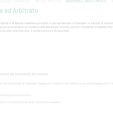
INCASSI E PAGAMENTI
MUTUI E PRESTITI
RISPARMIO E INVESTIMENTO
A
e ed Arbitrato
liente e la Banca relativa a prodotti e servizi bancari e finanziari, a servizi di inv
ente può presentare un reclamo alla Banca per iscritto, anche mediante modalità info
i su sito internet, ecc.], ovvero presso gli sportelli.
ermine dal ricevimento del reclamo:
i e servizi bancari e finanziari; laddove il reclamo sia relativo a servizi di pagamento, 
e attività di investimento;
one o il collocamento di prodotti assicurativi.