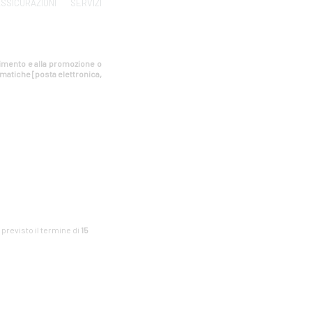
SSICURAZIONI
SERVIZI
estimento e alla promozione o
rmatiche [posta elettronica,
è previsto il termine di
15