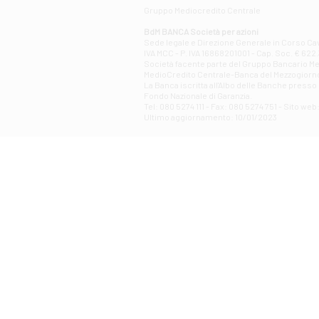
Gruppo Mediocredito Centrale
BdM BANCA Società per azioni
Sede legale e Direzione Generale in Corso Cavo
IVA MCC - P. IVA 16868201001 - Cap. Soc. € 622.3
Società facente parte del Gruppo Bancario Medio
MedioCredito Centrale-Banca del Mezzogiorno
La Banca iscritta all'Albo delle Banche presso l
Fondo Nazionale di Garanzia.
Tel: 080 5274 111 - Fax: 080 5274 751 - Sito w
Ultimo aggiornamento: 10/01/2023