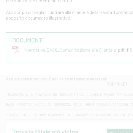
che soddisfino determinati criteri.
Allo scopo di meglio illustrare alla clientela della Banca il conten
apposito documento illustrativo.
DOCUMENTI
Normativa DAC6_Comunicazione alla Clientela
(pdf, 118
Attuale scelta cookies: Cookies strettamente necessari
SANITICKET
TRASPARENZA
NORMATIVA MIFID
DOCUMENTI COLLOCAMENTO PRODOTTI FINANZI
DAC6
IMPOSTAZIONI COOKIES
SICUREZZA
PSD2
NUOVE REGOLE EUROPEE SUL D
SUCCESSIONI
SOSTENIBILITA' GRUPPO
DISCONOSCIMENTO DI UNA OPERAZIONE DI 
Trova la filiale più vicina