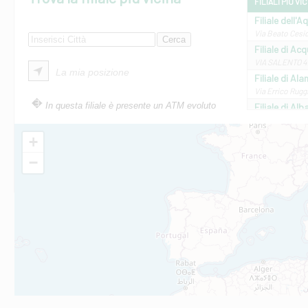
FILIALI PIÙ VI
Filiale dell'A
Via Beato Cesid
Filiale di Ac
VIA SALENTO 42
La mia posizione
Filiale di Ala
Via Errico Ruggi
In questa filiale è presente un ATM evoluto
Filiale di Al
Via Roma, 13 - 
Filiale di Al
+
VIA VITTORIO V
−
Filiale di Am
STATALE 18/17 
Filiale di An
C.SO VITTORIO 
Filiale di And
VIALE CRISPI 50
Filiale di Ars
Viale San Franc
Filiale di Asc
Via Napoli - As