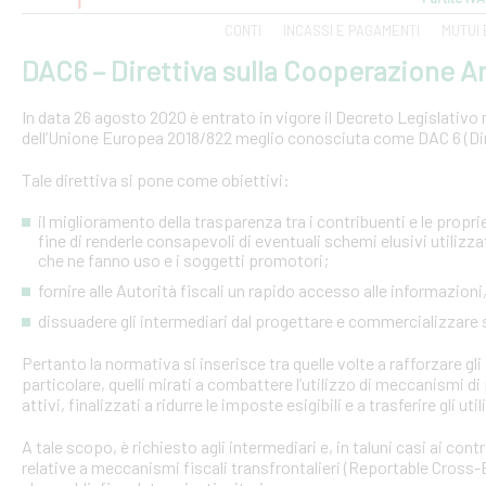
CONTI
INCASSI E PAGAMENTI
MUTUI 
DAC6 – Direttiva sulla Cooperazione Am
In data 26 agosto 2020 è entrato in vigore il Decreto Legislativo n.
dell’Unione Europea 2018/822 meglio conosciuta come DAC 6 (Dire
Tale direttiva si pone come obiettivi:
il miglioramento della trasparenza tra i contribuenti e le proprie 
fine di renderle consapevoli di eventuali schemi elusivi utilizz
che ne fanno uso e i soggetti promotori;
fornire alle Autorità fiscali un rapido accesso alle informazio
dissuadere gli intermediari dal progettare e commercializzare
Pertanto la normativa si inserisce tra quelle volte a rafforzare gli 
particolare, quelli mirati a combattere l’utilizzo di meccanismi d
attivi, finalizzati a ridurre le imposte esigibili e a trasferire gli ut
A tale scopo, è richiesto agli intermediari e, in taluni casi ai con
relative a meccanismi fiscali transfrontalieri (Reportable Cros