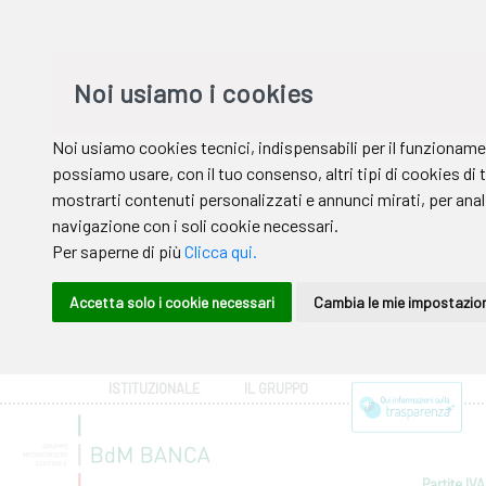
ISTITUZIONALE
IL GRUPPO
Partite IVA