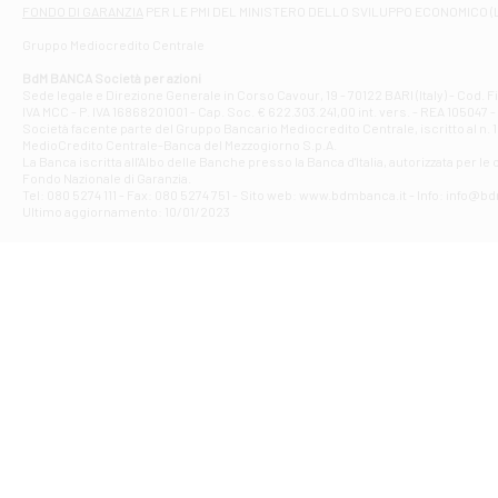
Filiale di At
FONDO DI GARANZIA
PER LE PMI DEL MINISTERO DELLO SVILUPPO ECONOMICO (
Contrada Piana 
Gruppo Mediocredito Centrale
Filiale di At
Corso Elio Adria
BdM BANCA Società per azioni
Filiale di Ave
Sede legale e Direzione Generale in Corso Cavour, 19 - 70122 BARI (Italy) - Cod.
IVA MCC - P. IVA 16868201001 - Cap. Soc. € 622.303.241,00 int. vers. - REA 105047 -
VIA PARTENIO 4
Società facente parte del Gruppo Bancario Mediocredito Centrale, iscritto al n. 10
Filiale di Av
MedioCredito Centrale-Banca del Mezzogiorno S.p.A.
La Banca iscritta all'Albo delle Banche presso la Banca d'ltalia, autorizzata per le
VIA F. SAPORITO
Fondo Nazionale di Garanzia.
Filiale di Av
Tel: 080 5274 111 - Fax: 080 5274 751 - Sito web: www.bdmbanca.it - Info: info@b
Piazza Torlonia
Ultimo aggiornamento: 10/01/2023
Filiale di Avi
PIAZZA E. GIAN
Filiale di Bai
VIA G. LIPPIELL
Filiale di Bar
CORSO VITTORIO
Filiale di Ba
VIALE PAPA GIOV
Filiale di Bar
VIA LEMBO 36 C
Filiale di Ba
VIA AMENDOLA 1